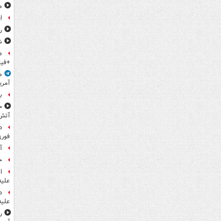
م
ا
ر
ش
ه
+فیل
م
آمری
ب
ح
آتش
د
فوری
آ
ح
ا
علیه
د
علیه
ر