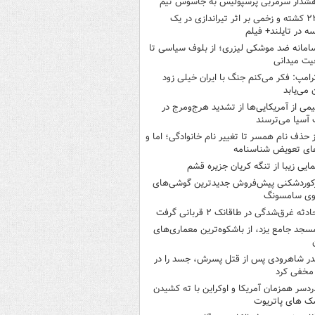
شدار سرمربی پرسپولیس به جاسوس تیم
۲۲ کشته و زخمی بر اثر تیراندازی در یک
ه در تایلند+ فیلم
امانه ضد موشکی لیزری؛ از بلوف سیاسی تا
یت میدانی
رامپ: فکر می‌کنم جنگ با ایران خیلی زود
ن می‌یابد
یمی از آمریکایی‌ها از تشدید هرج‌ومرج در
آسیا می‌ترسند
ز حذف نام همسر تا تغییر نام خانوادگی؛ اما و
ای تعویض شناسنامه
مایی زیبا از تنگه کریان جزیره قشم
کوردشکنی پیش‌فروش جدیدترین گوشی‌های
وی سامسونگ
ادثه غرق‌شدگی در طاقانک ۲ قربانی گرفت
سجد جامع یزد، از باشکوه‌ترین معماری‌های
در شاهرودی پس از قتل پسرش، جسد را در
مخفی کرد
ردسر همزمان آمریکا و اوکراین با ته کشیدن
ک های پاتریوت