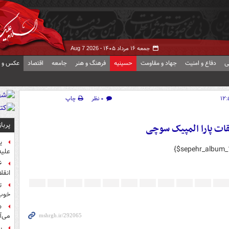
جمعه ۱۶ مرداد ۱۴۰۵ -
Aug 7 2026
ی
دفاع و امنیت
جهاد و مقاومت
حسینیه
فرهنگ و هنر
جامعه
اقتصاد
عکس و ف
۰ نظر
چاپ
پربا
قات پارا المپیک سوچی
ی
{$sepehr_album_
علیه
انقل
ت
خوب
«
می‌آ
پ