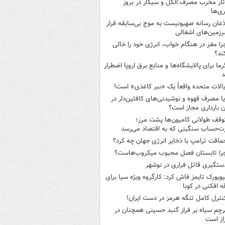
ثار مخرب مصرف الکل و سیگار در بروز
ری‌ها
ذعان رسانه صهیونیست به موج بی‌سابقه فرار
رزمین‌های اشغالی
را مغز در هنگام خواب، انرژی خود را خالی
ند؟
رما برای پالایشگاه‌ها و منابع برق اروپا اضطرار
د
یالات متحده واقعاً یک «ببر کاغذی» است!
یا مصرف قهوه و نوشیدنی‌های کافئین‌دار در
ن بارداری مجاز است؟
وقف طولانی کامیون‌ها پشت مرز؛
‌حساب سنگینی که به اقتصاد می‌رسد
ماقت ترامپ با ذخایر انرژی جهان چه کرد؟
را تابستان فصل محبوب میکروب‌هاست؟
ستگیری قاتل فراری در نوشهر
یویورک تایمز فاش کرد: کارگروه ویژه سیا برای
ه افکنی در کوبا
نترل کامل تنگه هرمز در دست ایران!
رچم سیاه بر فراز گنبد حسینی همچنان در
از است