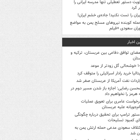
ویت دستور تعطیلی تنها مدرسه ایرانی را
 کرد
یران را تست نکنید! جاده‌ی خشم ایران!
مله کوبنده نیروهای مسلح یمن به مواضع
ران سعودی +فیلم
ن اخبار
مضای توافق دفاعی بین عربستان، ترکیه و
تان
ی گل زودتر از موعد
یتالیا خرید رادار اسرائیلی را متوقف کرد
اردات نفت آمریکا از عربستان صفر شد
حسن رضایی: اجازه باز شدن مسیر دوم در
 هرمز را نخواهیم داد
رخواست عامری برای تعویق عملیات
ام‌جویانه علیه عربستان
ستور ترامپ برای تحقیق درباره چگونگی
ی کمبود تسلیحات
ئتلاف سعودی مدعی حمله ارتش یمن به
ن شد