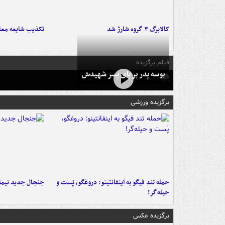
کالابرگ ۳ گروه شارژ شد
تکذیب شایعه معا
فیلم برگزیده
بوسه‌ پدر بر پای پسر شهیدش
برگزیده ورزشی
حمله تند فیگو به اینفانتینو: دروغگو، پَست‌ و
جنجال جدید نیمار
حیله‌گر!
برگزیده عکس