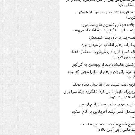
مخفی کرد
ود فروخته‌ها چطور با موساد همکاری
ردند؟
وقف طولانی کامیون‌ها پشت مرز؛
‌حساب سنگینی که به اقتصاد می‌رسد
وسه‌ پدر بر پای پسر شهیدش
بتکارات رهبر انقلاب در میدان نبرد
قم فسخ قرارداد رضاییان با استقلال فقط
اکنش عالیشاه بعد از پیوستن به گل‌گهر
یا تینا پاکروان بازهم از ساترا مجوز فعالیت
یرد؟
نچه رهبر شهید سال‌ها پیش دیده بودند
یویورک تایمز فاش کرد: کارگروه ویژه سیا برای
ه افکنی در کوبا
ال و هوای سامرا بعد از ایام اربعین
شدار افسر ارشد آمریکایی به کاخ سفید
م
اسخ قاطع ملیحه محمدی به نسخه
م‌طلبی روی آنتن BBC