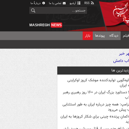
RSS
آرشیو
تماس با ما
دربارهٔ ما
MASHREGH
NEWS
یلم
دیدگاه
پیوندها
بازار
زدیدترین ها
اوه‌گویی تولیدکننده موشک کروز اوکراینی
 ایران
۶ دستاورد بزرگ ایران در ۱۶۰ روز رهبری رهبر
اب
رامپ: همه چیز درباره ایران به طور استثنایی
 پیش می‌رود
کمانِ پرنده» چینی برای شکار کروزها به ایران
ید
در شاهرودی پس از قتل پسرش، جسد را در