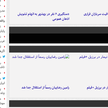
ه
مدرس
فیت سربازان فراری
دستگیری ۶ نفر در بهشهر به اتهام تشویش
س
اذهان عمومی
واقع
ت
پایا
ن
غرب 
ا
اگره
ن
ر
تاش
ح
م
ایران
 در برزیل +فیلم
رامین رضاییان رسماً از استقلال جدا شد
پ
چاه 
د
موش