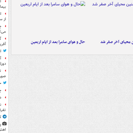
آ
بیما
ا
از س
چ
می‌ک
گ
ن محیای آخر صفر شد
حال و هوای سامرا بعد از ایام اربعین
آفری
ا
آ
دورا
ت
صورت
ح
چ
د
ن
تفرق
ک
پ
اهتز