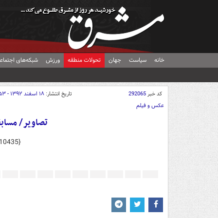
خانه
سیاست
جهان
تحولات منطقه
ورزش
شبکه‌های اجتماع
کد خبر
292065
تاریخ انتشار:
۱۸ اسفند ۱۳۹۲ - ۱۲:۵۳
عکس و فیلم
تصاویر/ مساب
10435}