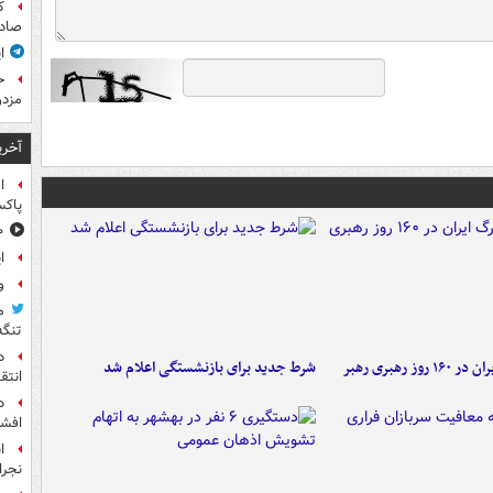
ک
صادر
ا
ح
مزدو
آخری
ا
پاکس
۱۰ خوشحال
ا
و
م
تنگه
د
۶ دستاورد بزرگ ایران در ۱۶۰ روز رهبری رهبر
شرط جدید برای بازنشستگی اعلام شد
انتق
د
افشا
ا
نجرا