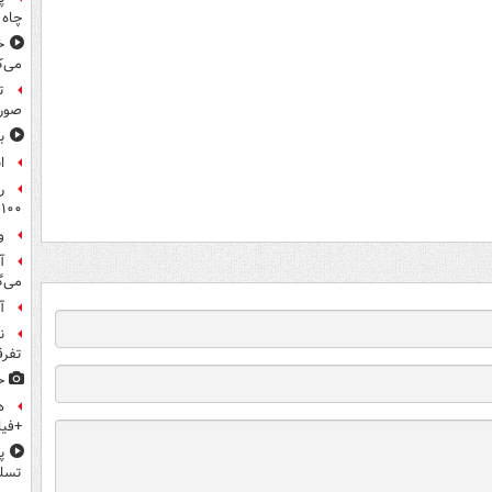
چاه 
خ
می‌ک
ت
صورت
ب
ا
ر
۱۰۰میلیون تومان!
و
آ
می‌گ
آ
ن
تفرق
ح
ه
+فیل
پ
تسلی