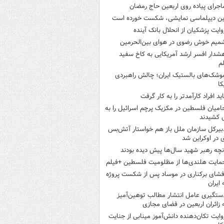
اجرای پیاده روی اربعین حاج رمضان
ین دیپلماسی نمایشی، شکست خورده است
وایت پزشکیان از انحلال بانک آینده
میم خوش رضوی در هوای بین‌الحرمین
شدار افسر ارشد آمریکایی به کاخ سفید
م
وشک‌های بالستیک ایران؛ چالش راهبردی
کا
اید افراد کارآمدتر را به کار گرفت
امیان فلسطین در مکزیک پرچم اسرائیل را به
 کشیدند
بیرکل سازمان ملل باز هم خواستار آتش‌بس
 در اوکراین شد
نچه رهبر شهید سال‌ها پیش دیده بودند
مایت هلندی‌ها از مظلومیت فلسطین +فیلم
فشای برکناری در موساد پس از شکست پروژه
 ایران
ستگیری عامل انتشار مطالب توهین‌آمیز
 زائران اربعین در فضای مجازی
وایت تکان‌دهنده دانش‌آموز مینابی از جنایت