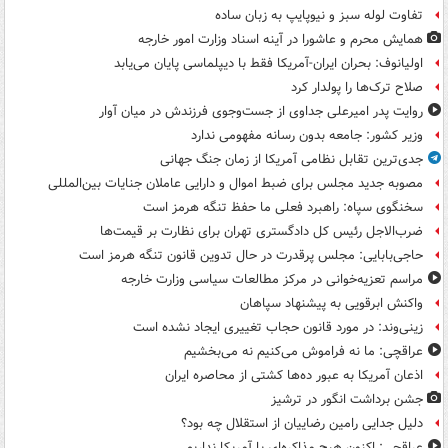
تفاوت لوله سبز و نیوپایپ به زبان ساده
همایش محرم و عاشورا در آینه اسناد وزارت امور خارجه
اولیانوف: بحران ایران-آمریکا فقط با دیپلماسی پایان می‌یابد
صلاح ترک‌ها را پولدار کرد
روایت پدر امیرعلی جداوی از جست‌وجوی فرزندش در میان آوار
وزیر کشور: جامعه بدون رسانه مفهومی ندارد
جدی‌ترین تقابل نظامی آمریکا از زمان جنگ جهانی
مصوبه جدید مجلس برای ضبط اموال و دارایی عاملان جنایات بین‌المللی
سخنگوی سپاه: راهبرد فعلی ما حفظ تنگه هرمز است
ضرب‌الاجل رئیس کل دادگستری تهران برای نظارت بر قیمت‌ها
حاجی‌بابایی: مجلس پرقدرت در حال تدوین قانون تنگه هرمز است
مراسم تعزیه‌خوانی در مرکز مطالعات سیاسی وزارت خارجه
واکنش ابرقویی به پیشنهاد سپاهان
زینی‌وند: در مورد قانون حجاب تغییری ایجاد نشده است
عراقچی: ما نه فراموش می‌کنیم نه می‌بخشیم
اذعان آمریکا به عبور ده‌ها کشتی از محاصره ایران
جشن برداشت انگور در ترشیز
دلیل جدایی رامین رضاییان از استقلال چه بود؟
عراقچی: اکنون هیچ مذاکره‌ای با آمریکا نداریم