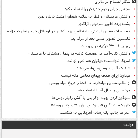
شکار تمساح در مالزی
مجتبی جباری تیم جدیدش را انتخاب کرد
واکنش عربستان و قطر به بیانیه شورای امنیت درباره یمن
پشت پرده تغییر سرمربی تراکتور
توضیحات معاون امنیتی و انتظامی وزیر کشور درباره قتل حمیدرضا رجب زاده
نخستین تصویر مسی بعد از مرگ پدر
رویای اف-۳۵ ترکیه در بن‌بست
واکنش کنایه‌آمیز به عضویت ترکیه در پیمان مشترک با عربستان
آمریکا نتوانست؛ دیگران هم نمی توانند
هافبک آلومینیوم پرسپولیسی شد
فیدان: ایران هدف پیمان دفاعی مکه نیست
از مظلوم‌نمایی براندازها تا افشای دروغ مراد ویسی
مرد سال والیبال آسیا انتخاب شد
سرنگون‌کردن پهپاد اوکراینی با آتش رگبار روس‌ها
جان دوباره نگین فیروزه ای ایران «دریاچه ارومیه»
اعتراف جالب یک رسانه آمریکایی به شکست
حوادث