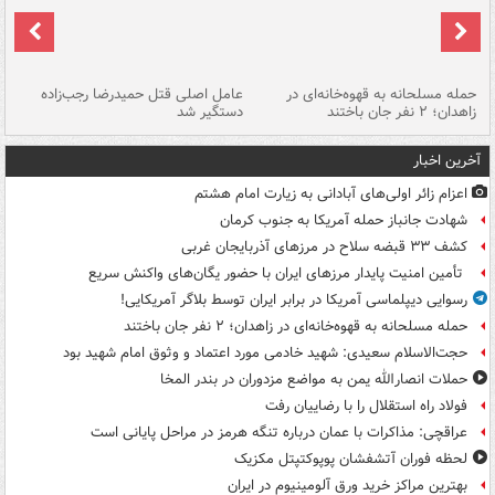
حمله مسلحانه به قهوه‌خانه‌ای در
عامل اصلی قتل حمیدرضا رجب‌زاده
گر
زاهدان؛ ۲ نفر جان باختند
دستگیر شد
نا
آخرین اخبار
اعزام زائر اولی‌های آبادانی به زیارت امام هشتم
شهادت جانباز حمله آمریکا به جنوب کرمان
کشف ۳۳ قبضه سلاح در مرزهای آذربایجان غربی
تأمین امنیت پایدار مرزهای ایران با حضور یگان‌های واکنش سریع
رسوایی دیپلماسی آمریکا در برابر ایران توسط بلاگر آمریکایی!
حمله مسلحانه به قهوه‌خانه‌ای در زاهدان؛ ۲ نفر جان باختند
حجت‌الاسلام سعیدی: شهید خادمی مورد اعتماد و وثوق امام شهید بود
حملات انصارالله یمن به مواضع مزدوران در بندر المخا
فولاد راه استقلال را با رضاییان رفت
عراقچی: مذاکرات با عمان درباره تنگه هرمز در مراحل پایانی است
لحظه فوران آتشفشان پوپوکتپتل مکزیک
بهترین مراکز خرید ورق آلومینیوم در ایران