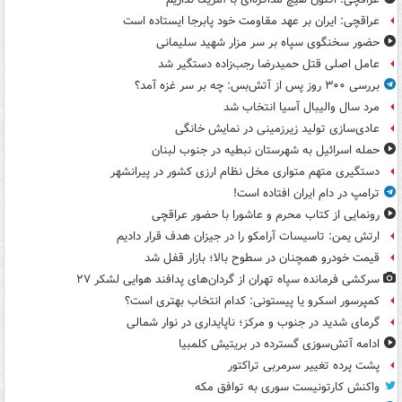
عراقچی: ایران بر عهد مقاومت خود پابرجا ایستاده است
حضور سخنگوی سپاه بر سر مزار شهید سلیمانی
عامل اصلی قتل حمیدرضا رجب‌زاده دستگیر شد
بررسی ۳۰۰ روز پس از آتش‌بس: چه بر سر غزه آمد؟
مرد سال والیبال آسیا انتخاب شد
عادی‌سازی تولید زیرزمینی در نمایش خانگی
حمله اسرائیل به شهرستان نبطیه در جنوب لبنان
دستگیری متهم متواری مخل نظام ارزی کشور در پیرانشهر
ترامپ در دام ایران افتاده است!
رونمایی از کتاب محرم و عاشورا با حضور عراقچی
ارتش یمن: تاسیسات آرامکو را در جیزان هدف قرار دادیم
قیمت خودرو همچنان در سطوح بالا؛ بازار قفل شد
سرکشی فرمانده سپاه تهران از گردان‌های پدافند هوایی لشکر ۲۷
کمپرسور اسکرو یا پیستونی: کدام انتخاب بهتری است؟
گرمای شدید در جنوب و مرکز؛ ناپایداری در نوار شمالی
ادامه آتش‌سوزی گسترده در بریتیش کلمبیا
پشت پرده تغییر سرمربی تراکتور
واکنش کارتونیست سوری به توافق مکه