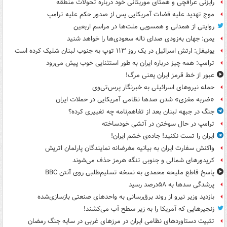
رایزنی عراقچی و همتای موریتانی خود درباره تحولات منطقه
موج تهدید علیه قضات آمریکایی پس از صدور حکم علیه ترامپ
روایتی از همدلی و همسویی ملت‌ها در مراسم اربعین
یمن: جهان به‌زودی صدای ناله سعودی‌ها را خواهد شنید
یونیفل: ارتش اسرائیل در یک روز ۱۱۳ توپ به جنوب لبنان شلیک کرده است
ترامپ: همه چیز درباره ایران به طور استثنایی خوب پیش می‌رود
عبور از خط قرمز ایران یعنی مرگ!
حمله نیروهای اسرائیلی به خبرنگار پرس‌تی‌وی
«ضربه مغزی» شدن صدها نظامی آمریکایی در حملات ایران
جنگ در جبهه لبنان بعد از تفاهم‌نامه چه تغییری کرده؟
ترامپ در حال سوختن در آتشی خودساخته
ایران را تست نکنید! جاده‌ی خشم ایران!
واکنش سفارت ایران به بیانیه مغرضانه نمایندگان پارلمان اتریش
کریدورهای شمالی و جنوبی تنگه هرمز حذف می‌شوند
پاسخ قاطع ملیحه محمدی به نسخه تسلیم‌طلبی روی آنتن BBC
پرشدگی سدها به ۵۸درصد رسید
بازدید وزیر نیرو از روند برق‌رسانی به واحدهای صنعتی بازسازی‌شده
زنجیرهایی که آمریکا را به زیر سطح آب می‌کشند!
تثبیت دستاوردهای نظامی ایران در مرزهای غربی در سایه جنگ رمضان