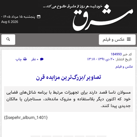
پنجشنبه ۱۵ مرداد ۱۴۰۵ -
Aug 6 2026
عکس و فیلم
کد خبر
184993
تاریخ انتشار:
۲۰ دی ۱۳۹۱ - ۱۳:۱۸
۰ نظر
چاپ
عکس و فیلم
تصاویر/بزرگ‌ترین مزایده قرن
مسولان ناسا قصد دارند برای تجهیزات مرتبط با برنامه شاتل‌های فضایی
خود که اکنون دیگر بلااستفاده و متروک مانده‌اند، مستاجران یا مالکان
جدیدی پیدا کنند.
{$sepehr_album_1401}