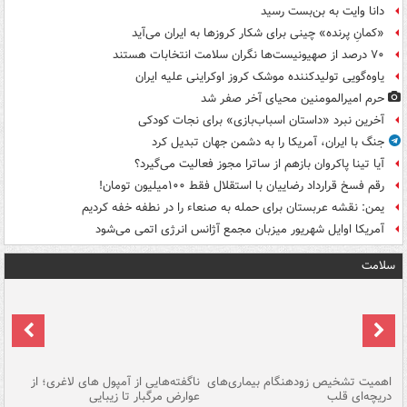
دانا وایت به بن‌بست رسید
«کمانِ پرنده» چینی برای شکار کروزها به ایران می‌آید
۷۰ درصد از صهیونیست‌ها نگران سلامت انتخابات هستند
یاوه‌گویی تولیدکننده موشک کروز اوکراینی علیه ایران
حرم امیرالمومنین محیای آخر صفر شد
آخرین نبرد «داستان اسباب‌بازی» برای نجات کودکی
جنگ با ایران، آمریکا را به دشمن جهان تبدیل کرد
آیا تینا پاکروان بازهم از ساترا مجوز فعالیت می‌گیرد؟
رقم فسخ قرارداد رضاییان با استقلال فقط ۱۰۰میلیون تومان!
یمن: نقشه عربستان برای حمله به صنعاء را در نطفه خفه کردیم
آمریکا اوایل شهریور میزبان مجمع آژانس انرژی اتمی می‌شود
سلامت
اهمیت تشخیص زودهنگام بیماری‌های
ناگفته‌هایی از آمپول های لاغری؛ از
دریچه‌ای قلب
عوارض مرگبار تا زیبایی
تا