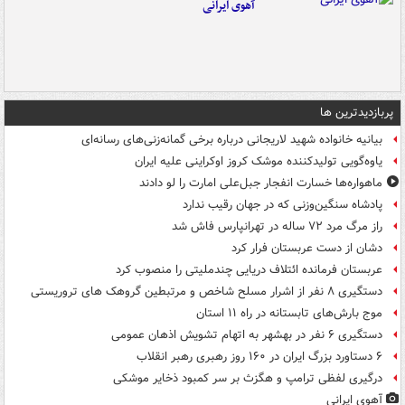
آهوی ایرانی
پربازدیدترین ها
بیانیه خانواده شهید لاریجانی درباره برخی گمانه‌زنی‌های رسانه‌ای
یاوه‌گویی تولیدکننده موشک کروز اوکراینی علیه ایران
ماهواره‌ها خسارت انفجار جبل‌علی امارت را لو دادند
پادشاه سنگین‌وزنی که در جهان رقیب ندارد
راز مرگ مرد ۷۲ ساله در تهرانپارس فاش شد
دشان از دست عربستان فرار کرد
عربستان فرمانده ائتلاف دریایی چندملیتی را منصوب کرد
دستگیری ۸ نفر از اشرار مسلح شاخص و مرتبطین گروهک های تروریستی
موج بارش‌های تابستانه در راه ۱۱ استان
دستگیری ۶ نفر در بهشهر به اتهام تشویش اذهان عمومی
۶ دستاورد بزرگ ایران در ۱۶۰ روز رهبری رهبر انقلاب
درگیری لفظی ترامپ و هگزث بر سر کمبود ذخایر موشکی
آهوی ایرانی