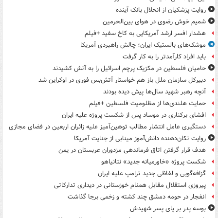
روایت پزشکیان از انحلال بانک آینده
شمیم خوش رضوی در هوای بین‌الحرمین
هشدار افسر ارشد آمریکایی به کاخ سفید +فیلم
موشک‌های بالستیک ایران؛ چالش راهبردی آمریکا
باید افراد کارآمدتر را به کار گرفت
حامیان فلسطین در مکزیک پرچم اسرائیل را به آتش کشیدند
دبیرکل سازمان ملل باز هم خواستار آتش‌بس فوری در اوکراین شد
آنچه رهبر شهید سال‌ها پیش دیده بودند
حمایت هلندی‌ها از مظلومیت فلسطین +فیلم
افشای برکناری در موساد پس از شکست پروژه علیه ایران
دستگیری عامل انتشار مطالب توهین‌آمیز علیه زائران اربعین در فضای مجازی
روایت تکان‌دهنده دانش‌آموز مینابی از جنایت آمریکا
هدف قرار گرفتن اتاق‌ فرماندهی مزدوران عربستان در یمن
شکست پروژه «خاورمیانه جدید» نتانیاهو
گزافه‌گویی و لفاظی جدید ترامپ علیه ایران
پیروزی استقلال مقابل همنام خوزستانی در دیداری تدارکاتی
انفجار در حومه دمشق چند کشته و زخمی برجا گذاشت
بوسه‌ پدر بر پای پسر شهیدش