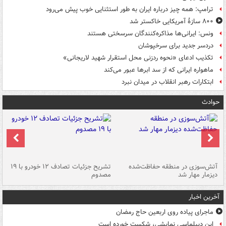
ترامپ: همه چیز درباره ایران به طور استثنایی خوب پیش می‌رود
۸۰۰ سازۀ آمریکایی خاکستر شد
ونس: ایرانی‌ها مذاکره‌کنندگان سرسختی هستند
دردسر جدید برای سرخپوشان
تکذیب ادعای «نحوه ردزنی محل استقرار شهید لاریجانی»
ماهواره ایرانی که از سد ابرها عبور می‌کند
ابتکارات رهبر انقلاب در میدان نبرد
حوادث
تصادف مرگبار در محور اهواز–شوش ۲
آتش‌سوزی در منطقه حفاظت‌شده
تشریح جزئیات تصادف ۱۲ خودرو با ۱۹
پا
دیزمار مهار شد
مصدوم
آخرین اخبار
ماجرای پیاده روی اربعین حاج رمضان
این دیپلماسی نمایشی، شکست خورده است