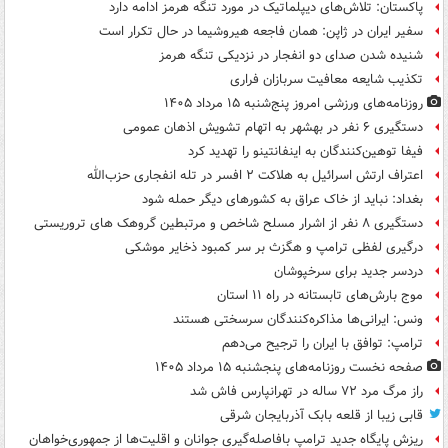
پاکستان: تلاش‌های دیپلماتیک در مورد تنگه هرمز ادامه دارد
سفیر ایران در ژاپن: همان فاجعه هیروشیما در حال تکرار است
شنیده شدن صدای دو انفجار در نزدیکی تنگه هرمز
تکذیب شایعه معافیت سربازان فراری
روزنامه‌های ورزشی امروز پنج‌شنبه ۱۵ مرداد ۱۴۰۵
دستگیری ۶ نفر در بهشهر به اتهام تشویش اذهان عمومی
فیفا توهین‌کنندگان به اینفانتینو را تهدید کرد
اعتراف ارتش اسرائیل به هلاکت ۲ افسر در تله انفجاری حزب‌الله
بغداد: نباید از خاک عراق به کشورهای دیگر حمله شود
دستگیری ۸ نفر از اشرار مسلح شاخص و مرتبطین گروهک های تروریستی
درگیری لفظی ترامپ و هگزث بر سر کمبود ذخایر موشکی
دردسر جدید برای سرخپوشان
موج بارش‌های تابستانه در راه ۱۱ استان
ونس: ایرانی‌ها مذاکره‌کنندگان سرسختی هستند
ترامپ: توافق با ایران را ترجیح می‌دهم
صفحه نخست روزنامه‌های پنجشنبه ۱۵ مرداد ۱۴۰۵
راز مرگ مرد ۷۲ ساله در تهرانپارس فاش شد
قابی زیبا از قلعه بابک آذربایجان شرقی
ریزش پایگاه جدید ترامپ بافاصله‌گیری جوانان و اقلیت‌ها از جمهوری‌خواهان