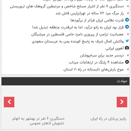
دستگیری ۸ نفر از اشرار مسلح شاخص و مرتبطین گروهک های تروریستی
راز مرگ مرد ۷۲ ساله در تهرانپارس فاش شد
قدرت نظامی ایران فراتر از برآوردها
قرار بود ایران به زانو درآید، اما به ابرقدرت منطقه تبدیل شد!
عصبانیت ترامپ از پیروزی نامزد حامی فلسطین در میشیگان
واکنش کمال شرف به پاسخ کوبنده یمن به عربستان سعودی
آهوی ایرانی
دردسر جدید برای سرخپوشان
مشاهده ۴ پلنگ در ارتفاعات میناب
موج بارش‌های تابستانه در راه ۱۱ استان
حوادث
ن
پاییز پرباران در راه ایران
دستگیری ۶ نفر در بهشهر به اتهام
تشویش اذهان عمومی
اس