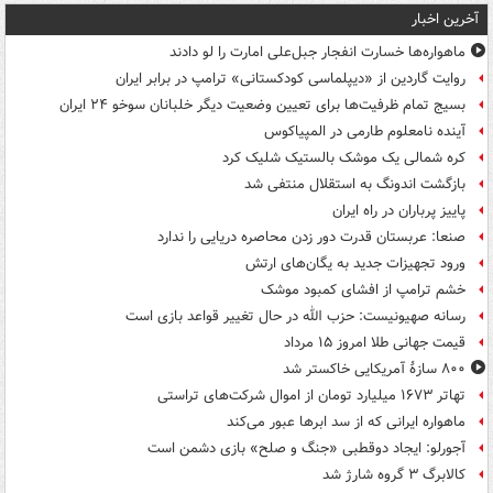
آخرین اخبار
ماهواره‌ها خسارت انفجار جبل‌علی امارت را لو دادند
روایت گاردین از «دیپلماسی کودکستانی» ترامپ در برابر ایران
بسیج تمام ظرفیت‌ها برای تعیین وضعیت دیگر خلبانان سوخو ۲۴ ایران
آینده نامعلوم طارمی در المپیاکوس
کره شمالی یک موشک بالستیک شلیک کرد
بازگشت اندونگ به استقلال منتفی شد
پاییز پرباران در راه ایران
صنعا: عربستان قدرت دور زدن محاصره دریایی را ندارد
ورود تجهیزات جدید به یگان‌های ارتش
خشم ترامپ از افشای کمبود موشک
رسانه صهیونیست: حزب الله در حال تغییر قواعد بازی است
قیمت جهانی طلا امروز ۱۵ مرداد
۸۰۰ سازۀ آمریکایی خاکستر شد
تهاتر ۱۶۷۳ میلیارد تومان از اموال شرکت‌های تراستی
ماهواره ایرانی که از سد ابرها عبور می‌کند
آجورلو: ایجاد دوقطبی «جنگ و صلح‌» بازی دشمن است
کالابرگ ۳ گروه شارژ شد