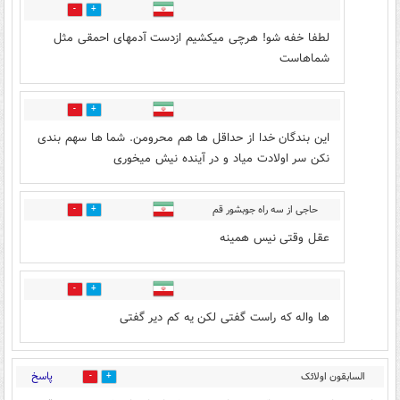
1
0
لطفا خفه شو! هرچی میکشیم ازدست آدمهای احمقی مثل
شماهاست
1
0
این بندگان خدا از حداقل ها هم محرومن. شما ها سهم بندی
نکن سر اولادت میاد و در آینده نیش میخوری
حاجی از سه راه جوبشور قم
0
0
عقل وقتی نیس همینه
0
0
ها واله که راست گفتی لکن یه کم دیر گفتی
پاسخ
السابقون اولائک
0
1
المقربون
۰۴:۴۹ - ۱۴۰۵/۰۴/۱۸