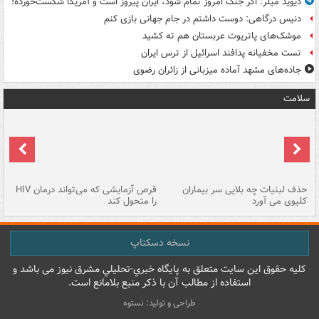
دیوید میلر: اگر جنگ امروز تمام شود، ایران پیروز است و آمریکا شکست‌خورده!
دنیس درگاهی: دوست داشتم در جام جهانی بازی کنم
موشک‌های پاتریوت عربستان هم ته‌ کشید
تست مخفیانه پدافند اسرائیل از ترس ایران
جاده‌های مشهد آماده میزبانی از زائران رضوی
سلامت
حذف لبنیات چه بلایی سر بیماران
قرص آزمایشی که می‌تواند درمان HIV
عل
کلیوی می آورد
را متحول کند
قل
نسخه دسکتاپ
کليه حقوق اين سايت متعلق به پایگاه خبري-تحليلي مشرق نيوز می باشد و
استفاده از مطالب آن با ذکر منبع بلامانع است.
طراحی و تولید: نستوه