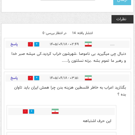
نظرات
انتشار یافته: 14
در انتظار بررسی: 0
پاسخ
۰۲:۴۹ - ۱۴۰۵/۰۴/۱۸
.....
0
0
دنبال چی میگیرید بی ناموصا .شهرشون خراب کردید.کی میشه صبر خدا
و رهبر ما تموم بشه .بزنه نسلتون را.....
پاسخ
۰۳:۵۱ - ۱۴۰۵/۰۴/۱۸
13
16
بگذارید اعراب به خاطر فلسطین هزینه بدن چرا همش ایران باید تاوان
بده ؟
1
0
این حرف اشتباهه