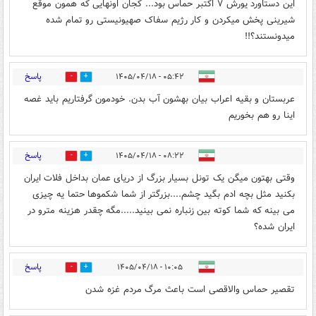
این دستاورد یورش ۷ اکتبر حماس بود... کجان اونهایی که همون موقع
شیرینی پخش میکردن و کار رژیم سفاک صهیونیستی رو تمام شده
میدونستند؟!!
پاسخ
۰۵:۴۲ - ۱۴۰۵/۰۴/۱۸
0
0
عربستان و بقیه اعراب بیان بهشون آب بدن. خودمون گرفتاریم باید غصه
اینا رو هم بخوریم
پاسخ
۰۸:۲۲ - ۱۴۰۵/۰۴/۱۸
0
0
وقتی بهتون میگن یک تونل بسیار بزرگ از دریای عمان بداخل فلات ایران
بکنید مثل بچه ادم بگید چشم....بزرگتر از شما شکموها حتما یه چیزی
می بینه که شما کوته بین زنباره نمی بینید.....مگه چقدر هزینه مترو در
ایران شده؟
پاسخ
۱۰:۰۵ - ۱۴۰۵/۰۴/۱۸
1
0
تقصیر حماس والاقصی است باعث مرگ مردم غزه شدن