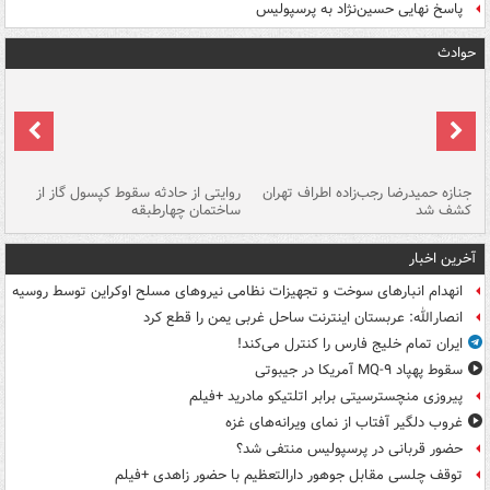
پاسخ نهایی حسین‌نژاد به پرسپولیس
حوادث
جنازه حمیدرضا رجب‌زاده اطراف تهران
روایتی از حادثه سقوط کپسول گاز از
حم
کشف شد
ساختمان چهارطبقه
زاهدا
آخرین اخبار
انهدام انبارهای سوخت و تجهیزات نظامی نیروهای مسلح اوکراین توسط روسیه
انصارالله: عربستان اینترنت ساحل غربی یمن را قطع کرد
ایران تمام خلیج فارس را کنترل می‌کند!
سقوط پهپاد MQ-۹ آمریکا در جیبوتی
پیروزی منچسترسیتی برابر اتلتیکو مادرید +فیلم
غروب دلگیر آفتاب از نمای ویرانه‌های غزه
حضور قربانی در پرسپولیس منتفی شد؟
توقف چلسی مقابل جوهور دارالتعظیم با حضور زاهدی +فیلم