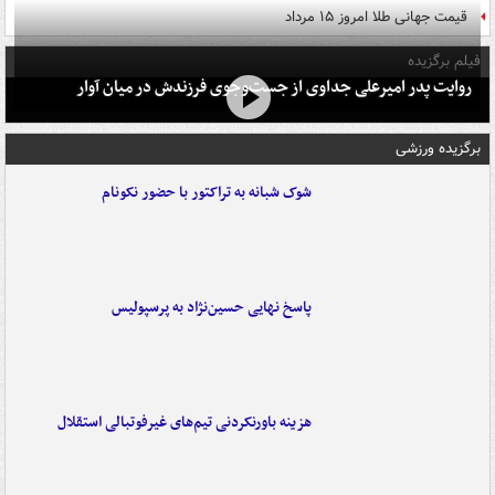
قیمت جهانی طلا امروز ۱۵ مرداد
فیلم برگزیده
روایت پدر امیرعلی جداوی از جست‌وجوی فرزندش در میان آوار
برگزیده ورزشی
شوک شبانه به تراکتور با حضور نکونام
پاسخ نهایی حسین‌نژاد به پرسپولیس
هزینه باورنکردنی تیم‌های غیرفوتبالی استقلال