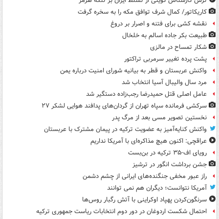
ترس کارشناس کویتی از تسلط ایران بر تنگۀ هرمز
کاریکاتور/ کمال شرف توافق مکه را به سخره گرفت
نقشه کشی برای فتنه و اصرار بر دروغ
طبیعت بکر جاده اسالم به خلخال
شکار تمساح در مالزی
پشت پرده تغییر سرمربی تراکتور
واکنش عربستان و قطر به بیانیه شورای امنیت درباره یمن
مرد سال والیبال آسیا انتخاب شد
عامل اصلی قتل حمیدرضا رجب‌زاده دستگیر شد
سرکشی فرمانده سپاه تهران از گردان‌های پدافند هوایی لشکر ۲۷
نخستین تصویر مسی بعد از مرگ پدر
واکنش کنایه‌آمیز به عضویت ترکیه در پیمان مشترک با عربستان
عراقچی: اکنون هیچ مذاکره‌ای با آمریکا نداریم
رویای اف-۳۵ ترکیه در بن‌بست
جشن برداشت انگور در ترشیز
راز عبور مخفی جنگنده‌های ایرانی از چشم دشمن
آمریکا نتوانست؛ دیگران هم نمی توانند
سرنگون‌کردن پهپاد اوکراینی با آتش رگبار روس‌ها
احتمال شکست اردوغان در دور دوم انتخابات ریاست جمهوری ترکیه