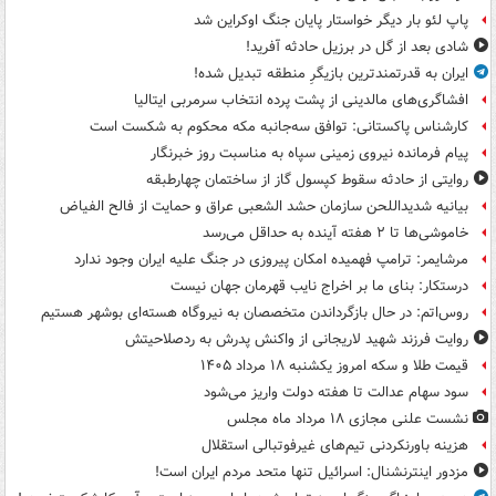
پاپ لئو بار دیگر خواستار پایان جنگ اوکراین شد
شادی بعد از گل در برزیل حادثه آفرید!
ایران به قدرتمندترین بازیگرِ منطقه تبدیل شده!
افشاگری‌های مالدینی از پشت پرده انتخاب سرمربی ایتالیا
کارشناس پاکستانی: توافق سه‌جانبه مکه محکوم به شکست است
پیام فرمانده نیروی زمینی سپاه به مناسبت روز خبرنگار
روایتی از حادثه سقوط کپسول گاز از ساختمان چهارطبقه
بیانیه شدیداللحن سازمان حشد الشعبی عراق و حمایت از فالح الفیاض
خاموشی‌ها تا ۲ هفته آینده به حداقل می‌رسد
مرشایمر: ترامپ فهمیده امکان پیروزی در جنگ علیه ایران وجود ندارد
درستکار: بنای ما بر اخراج نایب قهرمان جهان نیست
روس‌اتم: در حال بازگرداندن متخصصان به نیروگاه هسته‌ای بوشهر هستیم
روایت فرزند شهید لاریجانی از واکنش پدرش به ردصلاحیتش
قیمت طلا و سکه امروز یکشنبه ۱۸ مرداد ۱۴۰۵
سود سهام عدالت تا هفته دولت واریز می‌شود
نشست علنی مجازی ۱۸ مرداد ماه مجلس
هزینه باورنکردنی تیم‌های غیرفوتبالی استقلال
مزدور اینترنشنال: اسرائیل تنها متحد مردم ایران است!