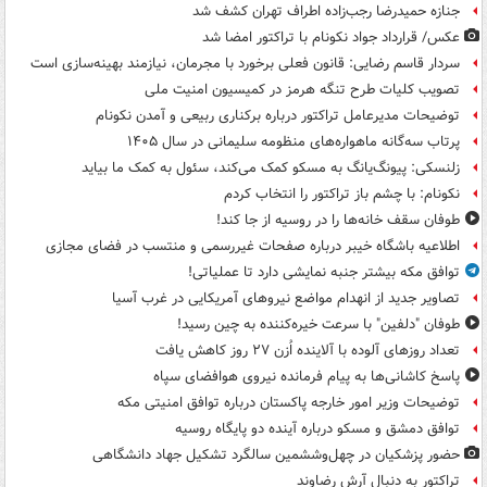
جنازه حمیدرضا رجب‌زاده اطراف تهران کشف شد
عکس/ قرارداد جواد نکونام با تراکتور امضا شد
سردار قاسم رضایی: قانون فعلی برخورد با مجرمان، نیازمند بهینه‌سازی است
تصویب کلیات طرح تنگه هرمز در کمیسیون امنیت ملی
توضیحات مدیرعامل تراکتور درباره برکناری ربیعی و آمدن نکونام
پرتاب سه‌گانه ماهواره‌های منظومه سلیمانی در سال ۱۴۰۵
زلنسکی: پیونگ‌یانگ به مسکو کمک می‌کند، سئول به کمک ما بیاید
نکونام: با چشم باز تراکتور را انتخاب کردم
طوفان سقف خانه‌ها را در روسیه از جا ‌کند!
اطلاعیه باشگاه خیبر درباره صفحات غیررسمی و منتسب در فضای مجازی
توافق مکه بیشتر جنبه نمایشی دارد تا عملیاتی!
تصاویر جدید از انهدام مواضع نیروهای آمریکایی در غرب آسیا
طوفان "دلفین" با سرعت خیره‌کننده به چین رسید!
تعداد روزهای آلوده با آلاینده اُزن ۲۷ روز کاهش یافت
پاسخ کاشانی‌ها به پیام فرمانده نیروی هوافضای سپاه
توضیحات وزیر امور خارجه پاکستان درباره توافق امنیتی مکه
توافق دمشق و مسکو درباره آینده دو پایگاه روسیه
حضور پزشکیان در چهل‌وششمین سالگرد تشکیل جهاد دانشگاهی
تراکتور به دنبال آرش رضاوند