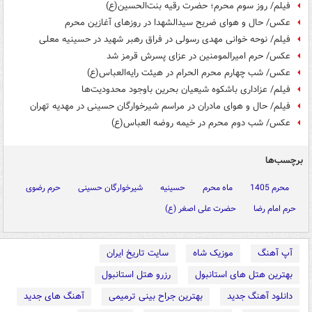
فیلم/ روز سوم محرم؛ حضرت رقیه بنت‌الحسین(ع)
عکس/ حال و هوای ضریح سیدالشهدا در روزهای آغازین محرم
فیلم/ نوحه خوانی مهدی رسولی در فراق رهبر شهید در حسینیه معلی
عکس/ حرم امیرالمومنین در عزای پسرش قرمز شد
عکس/ شب چهارم محرم الحرام در هیئت رایه‌العباس(ع)
فیلم/ عزاداری باشکوه شیعیان بحرین باوجود محدودیت‌ها
فیلم/ حال و هوای مادران در مراسم شیرخوارگان حسینی در مهدیه تهران
عکس/ شب دوم محرم در خیمه روضه العباس(ع)
برچسب‌ها
محرم 1405
ماه محرم
حسینیه
شیرخوارگان حسینی
حرم رضوی
حرم امام رضا
حضرت علی اصغر (ع)
آپ آهنگ
موزیک شاه
سایت تاریخ ایران
بهترین هتل های استانبول
رزرو هتل استانبول
دانلود آهنگ جدید
بهترین جراح بینی ترمیمی
آهنگ های جدید