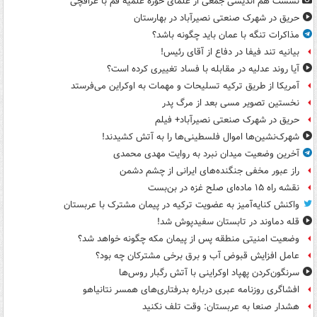
نشست هم اندیشی جمعی از علمای حوزه علمیه قم با عراقچی
حریق در شهرک صنعتی نصیرآباد در بهارستان
مذاکرات تنگه با عمان باید چگونه باشد؟
بیانیه تند فیفا در دفاع از آقای رئیس!
آیا روند عدلیه در مقابله با فساد تغییری کرده است؟
آمریکا از طریق ترکیه تسلیحات و مهمات به اوکراین می‌فرستد
نخستین تصویر مسی بعد از مرگ پدر
حریق در شهرک صنعتی نصیرآباد+ فیلم
شهرک‌نشین‌ها اموال فلسطینی‌ها را به آتش کشیدند!
آخرین وضعیت میدان نبرد به روایت مهدی محمدی
راز عبور مخفی جنگنده‌های ایرانی از چشم دشمن
نقشه راه ۱۵ ماده‌ای صلح غزه در بن‌بست
واکنش کنایه‌آمیز به عضویت ترکیه در پیمان مشترک با عربستان
قله دماوند در تابستان سفیدپوش شد!
وضعیت امنیتی منطقه پس از پیمان مکه چگونه خواهد شد؟
عامل افزایش قبوض آب و برق برخی مشترکان چه بود؟
سرنگون‌کردن پهپاد اوکراینی با آتش رگبار روس‌ها
افشاگری روزنامه عبری درباره بدرفتاری‌های همسر نتانیاهو
هشدار صنعا به عربستان: وقت تلف نکنید