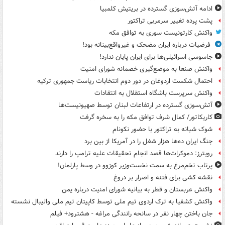
ادامه آتش‌سوزی گسترده در بریتیش کلمبیا
پشت پرده تغییر سرمربی تراکتور
واکنش کارتونیست سوری به توافق مکه
فرضیات درباره ایران مضحک و غیرواقع‌بینانه بود!
جاسوسی اسرائیلی‌ها برای ایران پایان ندارد!
واکنش صنعا به موضع‌گیری خصمانه شورای امنیت
احتمال شکست اردوغان در دور دوم انتخابات ریاست جمهوری ترکیه
واکنش سرپرست باشگاه استقلال به انتقادات
آتش‌سوزی گسترده در ارتفاعات لبنان توسط صهیونیست‌ها
کاریکاتور/ کمال شرف توافق مکه را به سخره گرفت
شوک شبانه به تراکتور با حضور نکونام
جنگ ایران ده‌ها هزار شغل را در آمریکا از بین برد
رویترز: دموکرات‌ها قصد انجام تحقیقات علیه ترامپ را دارند
پرتاب تخم‌مرغ به سمت نخست‌وزیر کوزوو در وسط پارلمان!
نقشه کشی برای فتنه و اصرار بر دروغ
واکنش عربستان و قطر به بیانیه شورای امنیت درباره یمن
واکنش کشفیا به ترک اردوی تیم ملی توسط کاپیتان تیم ملی والیبال نشسته
جان باختن چهار نفر در سانحه رانندگی مراغه - هشترود+ فیلم