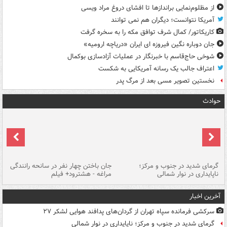
از مظلوم‌نمایی براندازها تا افشای دروغ مراد ویسی
آمریکا نتوانست؛ دیگران هم نمی توانند
کاریکاتور/ کمال شرف توافق مکه را به سخره گرفت
جان دوباره نگین فیروزه ای ایران «دریاچه ارومیه»
شوخی حاج‌قاسم با خبرنگار در عملیات آزادسازی بوکمال
اعتراف جالب یک رسانه آمریکایی به شکست
نخستین تصویر مسی بعد از مرگ پدر
حوادث
گرمای شدید در جنوب و مرکز؛
جان باختن چهار نفر در سانحه رانندگی
حر
ناپایداری در نوار شمالی
مراغه - هشترود+ فیلم
به
آخرین اخبار
سرکشی فرمانده سپاه تهران از گردان‌های پدافند هوایی لشکر ۲۷
گرمای شدید در جنوب و مرکز؛ ناپایداری در نوار شمالی