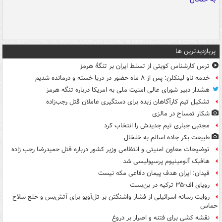
پربازدیدترین ها
ترس کارشناس کویتی از تسلط ایران بر تنگۀ هرمز
خدمه ناو لینکلن: پس از ۸ ماه حضور در دریا خسته و درمانده‌ شدیم
هشدار دبیر شورای عالی امنیت ملی به امریکا درباره تنگه هرمز
تشکیل تیم کارآگاهان زبده برای دستگیری عاملان قتل رجب‌زاده
شکار تمساح در مالزی
مجتبی جباری تیم جدیدش را انتخاب کرد
طبیعت بکر جاده اسالم به خلخال
توضیحات معاون امنیتی و انتظامی وزیر کشور درباره قتل حمیدرضا رجب زاده
هافبک آلومینیوم پرسپولیسی شد
فیدان: ایران هدف پیمان دفاعی مکه نیست
رویای اف-۳۵ ترکیه در بن‌بست
روایت رسانه اسرائیلی از فشار واشنگتن بر تل‌آویو برای آتش‌بس و خلع سلاح
حماس
نقشه کشی برای فتنه و اصرار بر دروغ