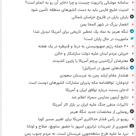
سامانه موشکی پاتریوت چیست و چرا ذخایر آن رو به اتمام است؟
امنیت خلیج فارس باید به دست کشورهای منطقه تأمین شود
بارش باران در فاروج خراسان شمالی
انفجار بزرگ در شهر المخا یمن
تنگه هرمز به نماد یک تحقیر تاریخی برای آمریکا تبدیل شد!
ماموریت در حال پایان است!
۲۰ حمله رژیم صهیونیستی به درعا و قنیطره در یک هفته
خیزش مردم لبنان علیه دولت سازشکار و خائن
معترضان آرژانتینی پرچم آمریکا را پایین کشیدند
شکاف‌های عمیق در اسرائیل!
هشدار مقام ارشد یمن به عربستان سعودی
اردوغان: توافقنامه مکه پذیرای مشارکت کشورهای دوست است
ادعای بسنت درباره توافق ایران و آمریکا
نتایج آزمون مدارس سمپاد اعلام شد
تاثیرات منفی جنگ علیه ایران بر بازار کار آمریکا
رونمایی از مختصات جدید تنگۀ هرمز
روبیو در رأس فشار حداکثری آمریکا برای تغییر مسیر کوبا
تصویری از تمرینات ترابزون اسپور با حضور ساویچ، صلاح و اونانا
نبرد ما علیه طرح سلطه‌جویی عربستان است، نه مردم جنوب یمن