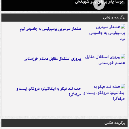
بوسه‌ پدر بر پای پسر شهیدش
برگزیده ورزشی
هشدار سرمربی پرسپولیس به جاسوس تیم
پیروزی استقلال مقابل همنام خوزستانی
حمله تند فیگو به اینفانتینو: دروغگو، پَست‌ و
حیله‌گر!
برگزیده عکس