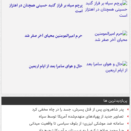
پرچم سیاه بر فراز گنبد حسینی همچنان در اهتزاز
است
حرم امیرالمومنین محیای آخر صفر شد
حال و هوای سامرا بعد از ایام اربعین
پربازدیدترین ها
پدر شاهرودی پس از قتل پسرش، جسد را در چاه مخفی کرد
تصاویر جدید از پهپادهای منهدم‌شده آمریکا توسط سپاه
سامانه ضد موشکی لیزری؛ از بلوف سیاسی تا واقعیت میدانی
چرا محمد صلاح ترکیه را به عربستان و آمریکا ترجیح داد