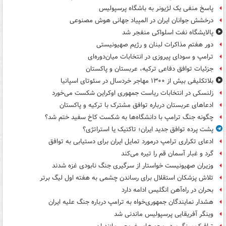
پاسخ منفی یک لژیونر به باشگاه پرسپولیس
درخشش جوانان ایران در المپیاد جهانی هوش مصنوعی
پالایشگاه نفت اسلواکی منفجر شد
دور هفتم مذاکرات لبنان و رژیم صهیونیستی
ترامپ و سودای پیروزی در انتخابات میان‌دوره‌ای
جزئیات توافق دفاعی ترکیه، عربستان و پاکستان
بلاتکلیفی بیش از ۱۳۰۰ مهاجر خردسال در سئوتای اسپانیا
زلنسکی در انتخابات ریاست جمهوری اوکراین شکست می‌خورد
ادعاهای عربستان درباره توافق مشترک با ترکیه و پاکستان
چگونه جنگ ترامپ با دانشگاه‌ها به شکست کاخ سفید ختم شد؟
پشت پرده توافق جدید ایران؛ تاکتیک یا استراتژی؟
ادعای تکراری ترامپ درمورد تمایل ایران برای دستیابی به توافق
گرد و غبار آسمان قم را تیره می‌کند
وزیران صهیونیست خواستار از سرگیری جنگ نابودی غزه شدند
تلاش پزشکان استقلال برای رساندن چشمی به هفته اول لیگ برتر
بحران در راه‌آهن انگلیس ادامه دارد
هشدار نمایندگان جمهوری‌خواه به ترامپ درباره جنگ علیه ایران
وینگر آفریقایی پرسپولیس ماندنی شد