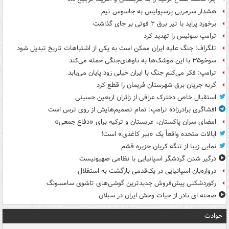
هشدار سرمربی پرسپولیس به جاسوس تیم
برخورد پراید با تیر برق ۲ فوتی بر جای گذاشت
ترامپ سوئیس را تهدید کرد
تلگراف: جنگ علیه ایران ممکن است به یکی از اشتباهات تاریخ تبدیل شود
سوخو۳۵ با این موشک‌ها به ناوهای‌جنگی حمله می‌کند
ترامپ: فکر می‌کنم جنگ با ایران خیلی زود پایان می‌یابد
گربه جریان برق شهرستان فریمان را قطع کرد
استقبال خاص دخترک عراقی از زائران اربعین حسینی
افشاگری برادرزاده ترامپ: تمام تصمیم‌هایش از روی ترس است
امضای سران پاکستان، عربستان و ترکیه برای «دفاع جمعی»
ایالات متحده واقعاً یک «ببر کاغذی» است!
نمایی زیبا از تنگه کریان جزیره قشم
درگیر شدن گردشگر اسپانیایی با نظامی صهیونیست
دروازه‌بان اسپانیایی در یک‌قدمی بازگشت به استقلال
رکوردشکنی پیش‌فروش جدیدترین گوشی‌های تاشوی سامسونگ
صحنه ای نادر از حیات وحش ایران در سبلان
حوادث