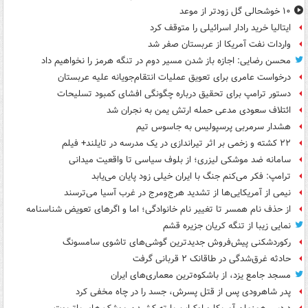
۱۰ خوشحالی گل زودتر از موعد
ایتالیا خرید رادار اسرائیلی را متوقف کرد
واردات نفت آمریکا از عربستان صفر شد
محسن رضایی: اجازه باز شدن مسیر دوم در تنگه هرمز را نخواهیم داد
درخواست عامری برای تعویق عملیات انتقام‌جویانه علیه عربستان
دستور ترامپ برای تحقیق درباره چگونگی افشای کمبود تسلیحات
ائتلاف سعودی مدعی حمله ارتش یمن به نجران شد
هشدار سرمربی پرسپولیس به جاسوس تیم
۲۲ کشته و زخمی بر اثر تیراندازی در یک مدرسه در تایلند+ فیلم
سامانه ضد موشکی لیزری؛ از بلوف سیاسی تا واقعیت میدانی
ترامپ: فکر می‌کنم جنگ با ایران خیلی زود پایان می‌یابد
نیمی از آمریکایی‌ها از تشدید هرج‌ومرج در غرب آسیا می‌ترسند
از حذف نام همسر تا تغییر نام خانوادگی؛ اما و اگرهای تعویض شناسنامه
نمایی زیبا از تنگه کریان جزیره قشم
رکوردشکنی پیش‌فروش جدیدترین گوشی‌های تاشوی سامسونگ
حادثه غرق‌شدگی در طاقانک ۲ قربانی گرفت
مسجد جامع یزد، از باشکوه‌ترین معماری‌های ایران
پدر شاهرودی پس از قتل پسرش، جسد را در چاه مخفی کرد