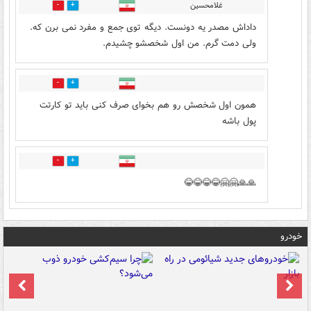
غلامحسین
0
1
داداش مصدر یه دونست. دیگه توی جمع و مفرد نمی برن که.
ولی دمت گرم. من اول شخصشو چشیدم.
1
2
همون اول شخصش رو هم بخوای صرف کنی باید تو کارتت
پول باشه
0
0
🙏🙏🤗🤗😂😂😂😂
خودرو