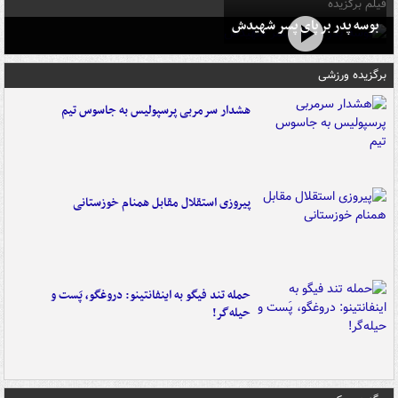
فیلم برگزیده
بوسه‌ پدر بر پای پسر شهیدش
برگزیده ورزشی
هشدار سرمربی پرسپولیس به جاسوس تیم
پیروزی استقلال مقابل همنام خوزستانی
حمله تند فیگو به اینفانتینو: دروغگو، پَست‌ و
حیله‌گر!