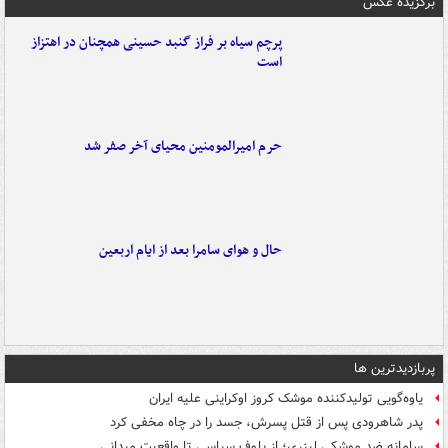
برگزیده عکس
پرچم سیاه بر فراز گنبد حسینی همچنان در اهتزاز
است
حرم امیرالمومنین محیای آخر صفر شد
حال و هوای سامرا بعد از ایام اربعین
پربازدیدترین ها
یاوه‌گویی تولیدکننده موشک کروز اوکراینی علیه ایران
پدر شاهرودی پس از قتل پسرش، جسد را در چاه مخفی کرد
سامانه ضد موشکی لیزری؛ از بلوف سیاسی تا واقعیت میدانی