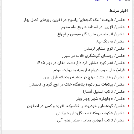
اخبار مرتبط
عکس/ طبیعت "تنگ گنجه‌ای" یاسوج در آخرین روزهای فصل بهار
عکس/ قزوین در آستانه شروع ماه محرم
عکس/ اثر طبیعی ملی؛ گل سوسن چلچراغ
عکس/ به رنگ بهار
عکس/ کوچ عشایر لرستان
عکس/ روستای گردشگری قلات در شیراز
عکس/ آغاز کوچ عشایر قره داغ دشت مغان در بهار ۱۴۰۵
فیلم/ حال خوب دریاچه ارومیه به روایت مردم
عکس/ رونق کشت برنج در حاشیه رودخانه قزل اوزن
عکس/ ییلاقات سوادکوه؛ پناهگاه خنک در اوج گرمای تابستان
عکس/ تالاب استیل آستارا
عکس/ «چابهار» شهر چهار بهار
عکس/ گردهمایی خودروهای کلاسیک، آفرود و کمپر در اصفهان
عکس/ شکوه خیره‌کننده جنگل‌های هیرکانی
عکس/ تالاب آغوزبن میزبان سنبل‌های آبی