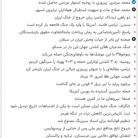
محمد مرندی: پیروزی با روحیه استوار مردمی حاصل شده
محمد صلاح مات و مبهوت استقبال هواداران ترابزون اسپور
دو راهی دردناک ترامپ برای خروج از جنگ ایران
سندرز: ترامپ فاسد، آمریکا را وارد یک جنگ فاجعه بار کرده است
پاسخ تأمین‌اجتماعی به زمان پرداخت مابه‌التفاوت حقوق بازنشستگان
صحنه ای نادر از حیات وحش ایران در سبلان
جنگ مدعیان طلای کشتی جهان این بار در مسکو
سوخو۳۵ با این موشک‌ها به ناوهای‌جنگی حمله می‌کند
روسیه: به ۳ کشتی اوکراین حمله و ۲۰۳ پهپاد را سرنگون کردیم
ترامپ مقاله‌ای را با عنوان پیروزی خیالی در جنگ ایران بازنشر کرد
قیمت جهانی طلا امروز ۱۶ مرداد
برخورد پراید با تیر برق ۲ فوتی بر جای گذاشت
حمله سایبری گسترده به بورس آمریکا
صنعا: نیروهای ما در کمین‌ هستند
تلگراف: جنگ علیه ایران ممکن است به یکی از اشتباهات تاریخ تبدیل شود
ثبت تاریخی‌ترین کاهش تردد در تنگه هرمز
تنظیم قولنامه برای اسناد سبزرنگ ممنوع شد
شروع تلخ مدافع تیم ملی پس از جدایی از پرسپولیس
امضای توافق دفاعی بین عربستان، ترکیه و پاکستان