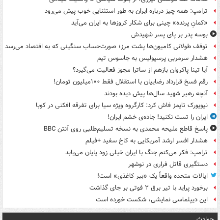
ترامپ: همه چیز درباره ایران به طور استثنایی خوب پیش می‌رود
«کمانِ پرنده» چینی برای شکار کروزها به ایران می‌آید
بوسه‌ پدر بر پای پسر شهیدش
توقف طولانی کامیون‌ها پشت مرز؛ صورت‌حساب سنگینی که به اقتصاد می‌رسد
هشدار سرمربی پرسپولیس به جاسوس تیم
آیا تینا پاکروان بازهم از ساترا مجوز فعالیت می‌گیرد؟
رقم فسخ قرارداد رضاییان با استقلال فقط ۱۰۰میلیون تومان!
آنچه رهبر شهید سال‌ها پیش دیده بودند
نیویورک تایمز فاش کرد: کارگروه ویژه سیا برای تفرقه افکنی در کوبا
ایران را تست نکنید! جاده‌ی خشم ایران!
پاسخ قاطع ملیحه محمدی به نسخه تسلیم‌طلبی روی آنتن BBC
هشدار افسر ارشد آمریکایی به کاخ سفید +فیلم
ترامپ: فکر می‌کنم جنگ با ایران خیلی زود پایان می‌یابد
دستگیری قاتل فراری در نوشهر
ایالات متحده واقعاً یک «ببر کاغذی» است!
برخورد پراید با تیر برق ۲ فوتی بر جای گذاشت
این دیپلماسی نمایشی، شکست خورده است
حوادث