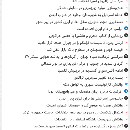
مرد سال والیبال آسیا انتخاب شد
عادی‌سازی تولید زیرزمینی در نمایش خانگی
حمله اسرائیل به شهرستان نبطیه در جنوب لبنان
دستگیری متهم متواری مخل نظام ارزی کشور در پیرانشهر
ترامپ در دام ایران افتاده است!
رونمایی از کتاب محرم و عاشورا با حضور عراقچی
ارتش یمن: تاسیسات آرامکو را در جیزان هدف قرار دادیم
قیمت خودرو همچنان در سطوح بالا؛ بازار قفل شد
سرکشی فرمانده سپاه تهران از گردان‌های پدافند هوایی لشکر ۲۷
گرمای شدید در جنوب و مرکز؛ ناپایداری در نوار شمالی
ادامه آتش‌سوزی گسترده در بریتیش کلمبیا
پشت پرده تغییر سرمربی تراکتور
واکنش کارتونیست سوری به توافق مکه
فرضیات درباره ایران مضحک و غیرواقع‌بینانه بود!
جاسوسی اسرائیلی‌ها برای ایران پایان ندارد!
واکنش صنعا به موضع‌گیری خصمانه شورای امنیت
احتمال شکست اردوغان در دور دوم انتخابات ریاست جمهوری ترکیه
واکنش سرپرست باشگاه استقلال به انتقادات
آتش‌سوزی گسترده در ارتفاعات لبنان توسط صهیونیست‌ها