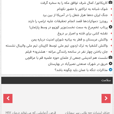
کاریکاتور/ کمال شرف توافق مکه را به سخره گرفت
شوک شبانه به تراکتور با حضور نکونام
جنگ ایران ده‌ها هزار شغل را در آمریکا از بین برد
رویترز: دموکرات‌ها قصد انجام تحقیقات علیه ترامپ را دارند
پرتاب تخم‌مرغ به سمت نخست‌وزیر کوزوو در وسط پارلمان!
نقشه کشی برای فتنه و اصرار بر دروغ
واکنش عربستان و قطر به بیانیه شورای امنیت درباره یمن
واکنش کشفیا به ترک اردوی تیم ملی توسط کاپیتان تیم ملی والیبال نشسته
جان باختن چهار نفر در سانحه رانندگی مراغه - هشترود+ فیلم
نشست هم اندیشی جمعی از علمای حوزه علمیه قم با عراقچی
حریق در شهرک صنعتی نصیرآباد در بهارستان
مذاکرات تنگه با عمان باید چگونه باشد؟
سلامت
حذف لبنیات چه بلایی سر بیماران
قرص آزمایشی که می‌تواند درمان HIV
عل