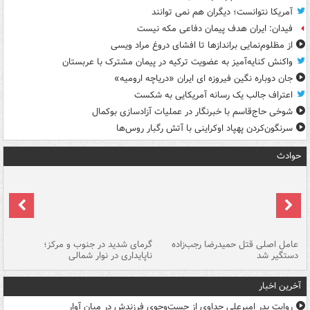
آمریکا نتوانست؛ دیگران هم نمی توانند
فیدان: ایران هدف پیمان دفاعی مکه نیست
از مظلوم‌نمایی براندازها تا افشای دروغ مراد ویسی
واکنش کنایه‌آمیز به عضویت ترکیه در پیمان مشترک با عربستان
جان دوباره نگین فیروزه ای ایران «دریاچه ارومیه»
اعتراف جالب یک رسانه آمریکایی به شکست
شوخی حاج‌قاسم با خبرنگار در عملیات آزادسازی بوکمال
سرنگون‌کردن پهپاد اوکراینی با آتش رگبار روس‌ها
حوادث
عامل اصلی قتل حمیدرضا رجب‌زاده
گرمای شدید در جنوب و مرکز؛
جا
دستگیر شد
ناپایداری در نوار شمالی
مر
آخرین اخبار
روایت پدر امیرعلی جداوی از جست‌وجوی فرزندش در میان آوار