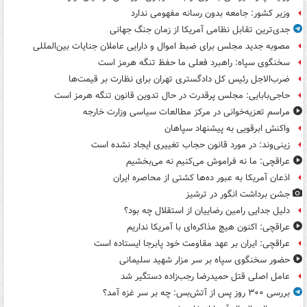
وزیر کشور: جامعه بدون رسانه مفهومی ندارد
جدی‌ترین تقابل نظامی آمریکا از زمان جنگ جهانی
مصوبه جدید مجلس برای ضبط اموال و دارایی عاملان جنایات بین‌المللی
سخنگوی سپاه: راهبرد فعلی ما حفظ تنگه هرمز است
ضرب‌الاجل رئیس کل دادگستری تهران برای نظارت بر قیمت‌ها
حاجی‌بابایی: مجلس پرقدرت در حال تدوین قانون تنگه هرمز است
مراسم تعزیه‌خوانی در مرکز مطالعات سیاسی وزارت خارجه
واکنش ابرقویی به پیشنهاد سپاهان
زینی‌وند: در مورد قانون حجاب تغییری ایجاد نشده است
عراقچی: ما نه فراموش می‌کنیم نه می‌بخشیم
اذعان آمریکا به عبور ده‌ها کشتی از محاصره ایران
جشن برداشت انگور در ترشیز
دلیل جدایی رامین رضاییان از استقلال چه بود؟
عراقچی: اکنون هیچ مذاکره‌ای با آمریکا نداریم
عراقچی: ایران بر عهد مقاومت خود پابرجا ایستاده است
حضور سخنگوی سپاه بر سر مزار شهید سلیمانی
عامل اصلی قتل حمیدرضا رجب‌زاده دستگیر شد
بررسی ۳۰۰ روز پس از آتش‌بس: چه بر سر غزه آمد؟