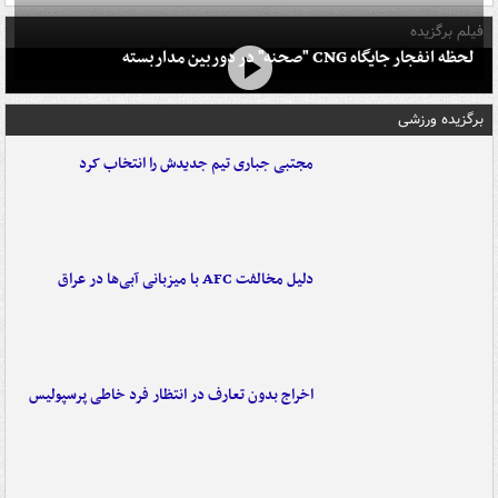
فیلم برگزیده
لحظه انفجار جایگاه CNG "صحنه" در دوربین مداربسته
برگزیده ورزشی
مجتبی جباری تیم جدیدش را انتخاب کرد
دلیل مخالفت AFC با میزبانی آبی‌ها در عراق
اخراج بدون تعارف در انتظار فرد خاطی پرسپولیس