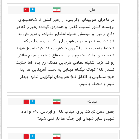
علی
3
13
در ماجرای هواپیمای اوکراینی، از رهبر کشور تا شخصیتهای
برجسته کشور تسلیت گفتن و همدردی کردند؛ رهبری که در
دفاع از دین و مردمش همراه اعضای خانواده و عزیزانش به
شهادت رسید در ماجرای هواپیمای اوکراینی، سرداری که
شخصا مقصر نبود اما آبروی خودش رو فدا کرد، امروز شهید
شده و بین ما نیست چون در راه دفاع از همین مردم جانش
رو فدا کرد. اشتباه نظامی هرجایی ممکنه رخ بده، اما جنایت
کشتار 168 کودک بیگناه مینابی به دست آمریکایی ها ابدا
هیچ سنخیتی با اتفاق تلخ هواپیمای اوکراینی نداره. بیدار
شیم و منصف باشیم.
عبدالله
0
0
چطور دهن ناپاکت برای میناب 168 و ایرباس 747 و امام
شهیدو سایر شهدای این جنگ ها باز نمی شود؟
0
0