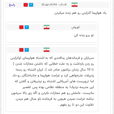
پاسخ
۰۸:۰۴ - ۱۴۰۵/۰۳/۲۶
24
7
یاد هواپیما اکراینی رو هم زنده میکردن
کوروش
7
12
تو برو زنده کن
5
12
سربازان و فرماندهان پدافندی که به اشتباه هواپیمای اوکراینی
رو زدن بازداشت و به علت خطایی که داشتن مجازات شدن (
تا 10 سال زندان براشون صادر شد )، ایران اشتباه رو رسما
پذیرفت عذرخواهی کرد و غرامت هواپیما و جانباختگان رو داد.
اما تروریست های آمریکایی اشتباه رو نپذیرفتن و گفتن که
این مدرسه نزدیک! یه منطقه نظامی بوده پس تقصیر
مانیست. عاملش رو هم مجازات نکردن و اگه زور بالا سرشون
نباشه غرامت نمیدن هیچی به فرمانده ناو مدال هم میدن.
تفاوت این دو تا رو بفهم .