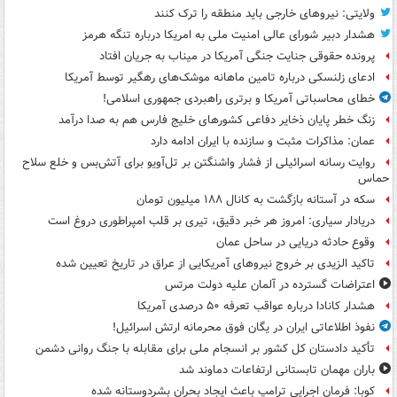
ولایتی: نیروهای خارجی باید منطقه را ترک کنند
هشدار دبیر شورای عالی امنیت ملی به امریکا درباره تنگه هرمز
پرونده حقوقی جنایت جنگی آمریکا در میناب به جریان افتاد
ادعای زلنسکی درباره تامین ماهانه موشک‌های رهگیر توسط آمریکا
خطای محاسباتی آمریکا و برتری راهبردی جمهوری اسلامی!
زنگ خطر پایان ذخایر دفاعی کشورهای خلیج فارس هم به صدا درآمد
عمان: مذاکرات مثبت و سازنده با ایران ادامه دارد
روایت رسانه اسرائیلی از فشار واشنگتن بر تل‌آویو برای آتش‌بس و خلع سلاح
حماس
سکه در آستانه بازگشت به کانال ۱۸۸ میلیون تومان
دریادار سیاری: امروز هر خبر دقیق، تیری بر قلب امپراطوری دروغ است
وقوع حادثه دریایی در ساحل عمان
تاکید الزیدی بر خروج نیروهای آمریکایی از عراق در تاریخ تعیین شده
اعتراضات گسترده در آلمان علیه دولت مرتس
هشدار کانادا درباره عواقب تعرفه ۵۰ درصدی آمریکا
نفوذ اطلاعاتی ایران در یگان فوق محرمانه ارتش اسرائیل!
تأکید دادستان کل کشور بر انسجام ملی برای مقابله با جنگ روانی دشمن
باران مهمان تابستانی ارتفاعات دماوند شد
کوبا: فرمان اجرایی ترامپ باعث ایجاد بحران بشردوستانه شده