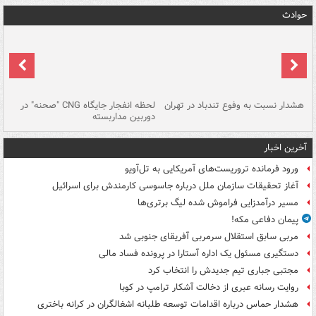
حوادث
ای
هشدار نسبت به وفوع تندباد در تهران
لحظه انفجار جایگاه CNG "صحنه" در
دس
دوربین مداربسته
ات
آخرین اخبار
ورود فرمانده تروریست‌های آمریکایی به تل‌آویو
آغاز تحقیقات سازمان ملل درباره جاسوسی کارمندش برای اسرائیل
مسیر درآمدزایی فراموش شده لیگ برتری‌ها
پیمان دفاعی مکه!
مربی سابق استقلال سرمربی آفریقای جنوبی شد
دستگیری مسئول یک اداره آستارا در پرونده فساد مالی
مجتبی جباری تیم جدیدش را انتخاب کرد
روایت رسانه عبری از دخالت آشکار ترامپ در کوبا
هشدار حماس درباره اقدامات توسعه طلبانه اشغالگران در کرانه باختری