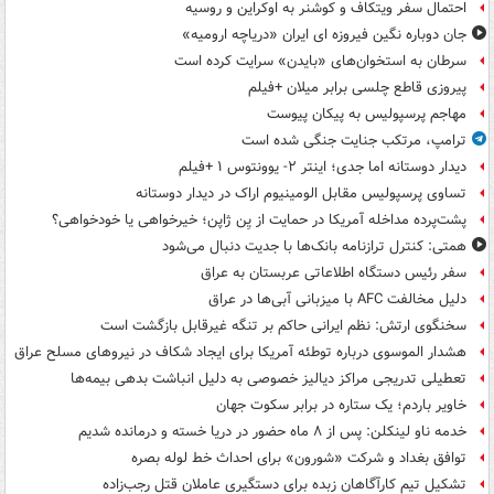
احتمال سفر ویتکاف و کوشنر به اوکراین و روسیه
جان دوباره نگین فیروزه ای ایران «دریاچه ارومیه»
سرطان به استخوان‌های «بایدن» سرایت کرده است
پیروزی قاطع چلسی برابر میلان +فیلم
مهاجم پرسپولیس به پیکان پیوست
ترامپ، مرتکب جنایت جنگی شده است
دیدار دوستانه اما جدی؛ اینتر ۲- یوونتوس ۱ +فیلم
تساوی پرسپولیس مقابل الومینیوم اراک در دیدار دوستانه
پشت‌پرده مداخله آمریکا در حمایت از یِن ژاپن؛ خیرخواهی یا خودخواهی؟
همتی: کنترل ترازنامه بانک‌ها با جدیت دنبال می‌شود
سفر رئیس دستگاه اطلاعاتی عربستان به عراق
دلیل مخالفت AFC با میزبانی آبی‌ها در عراق
سخنگوی ارتش: نظم ایرانی حاکم بر تنگه غیرقابل بازگشت است
هشدار الموسوی درباره توطئه آمریکا برای ایجاد شکاف در نیروهای مسلح عراق
تعطیلی تدریجی مراکز دیالیز خصوصی به دلیل انباشت بدهی بیمه‌ها
خاویر باردم؛ یک ستاره در برابر سکوت جهان
خدمه ناو لینکلن: پس از ۸ ماه حضور در دریا خسته و درمانده‌ شدیم
توافق بغداد و شرکت «شورون» برای احداث خط لوله بصره
تشکیل تیم کارآگاهان زبده برای دستگیری عاملان قتل رجب‌زاده