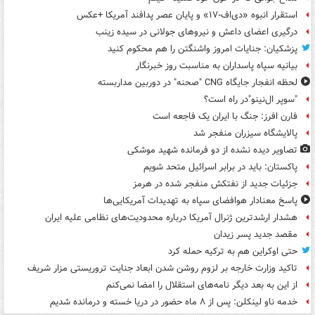
استقرار انبوه «دی‌اف‑۱۷» و پایان عصر پدافند آمریکا +عکس
درگیری اعضای داعش و نیروهای جولانی در سیده زینب
پزشکیان: جنایات امروز واشنگتن را هم محکوم کنید
بیانیه سپاه پاسداران به مناسبت روز خبرنگار
لحظه انفجار جایگاه CNG "صحنه" در دوربین مداربسته
"سوپر ال‌نینو"در راه است؟
فارن افرز: جنگ با ایران یک فاجعه است
پالایشگاه سیزران منفجر شد
تصاویر دیده‌ نشده از دو فرمانده شهید موشکی
پاکستان: باید در برابر اسرائیل متحد شویم
جزئیات جدید از نفتکش منفجر شده در هرمز
پاسخ معنادار هوافضای سپاه به تهدیدات آمریکایی‌ها
هشدار ارشدترین ژنرال آمریکا درباره محدودیت‌های نظامی علیه ایران
مقصد جدید پسر زیدان
حتی اوکراین هم به ترکیه حمله کرد
تاکید وزارت خارجه بر لزوم روشن شدن ابعاد جنایت تروریستی مزار شریف
از این به بعد دیگر نامه‌های استقلال را امضا نمی‌کنم
خدمه ناو لینکلن: پس از ۸ ماه حضور در دریا خسته و درمانده‌ شدیم