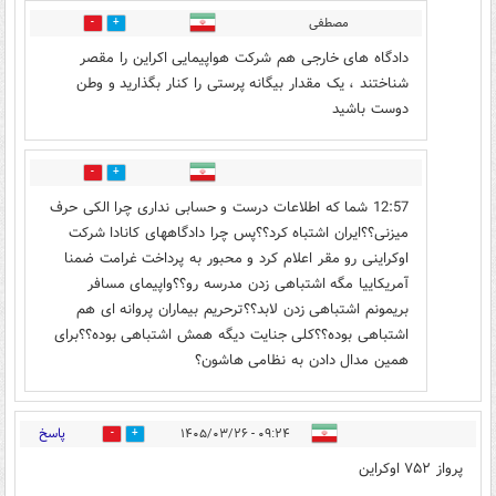
مصطفی
2
11
دادگاه های خارجی هم شرکت هواپیمایی اکراین را مقصر
شناختند ، یک مقدار بیگانه پرستی را کنار بگذارید و وطن
دوست باشید
0
0
12:57 شما که اطلاعات درست و حسابی نداری چرا الکی حرف
میزنی؟؟ایران اشتباه کرد؟؟پس چرا دادگاههای کانادا شرکت
اوکراینی رو مقر اعلام کرد و محبور به پرداخت غرامت ضمنا
آمریکاییا مگه اشتباهی زدن مدرسه رو؟؟واپیمای مسافر
بریمونم اشتباهی زدن لابد؟؟ترحریم بیماران پروانه ای هم
اشتباهی بوده؟؟کلی جنایت دیگه همش اشتباهی بوده؟؟برای
همین مدال دادن به نظامی هاشون؟
پاسخ
۰۹:۲۴ - ۱۴۰۵/۰۳/۲۶
17
5
پرواز ۷۵۲ اوکراین