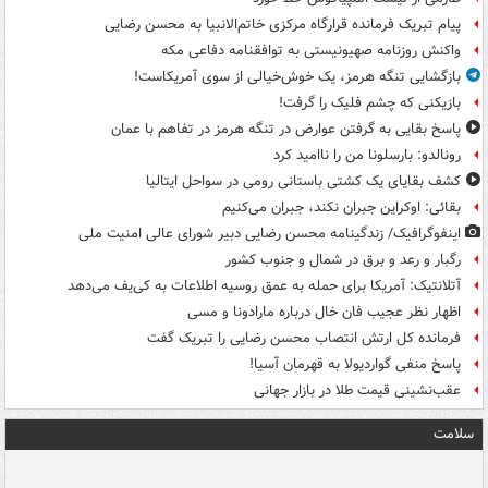
پیام تبریک فرمانده قرارگاه مرکزی خاتم‌الانبیا به محسن رضایی
واکنش روزنامه صهیونیستی به توافقنامه دفاعی مکه
بازگشایی تنگه هرمز، یک خوش‌خیالی از سوی آمریکاست!
بازیکنی که چشم فلیک را گرفت!
پاسخ بقایی به گرفتن عوارض در تنگه هرمز در تفاهم با عمان
رونالدو: بارسلونا من را ناامید کرد
کشف بقایای یک کشتی باستانی رومی در سواحل ایتالیا
بقائی: اوکراین جبران نکند، جبران می‌کنیم
اینفوگرافیک/ زندگینامه محسن رضایی دبیر شورای عالی امنیت‌ ملی
رگبار و رعد و برق در شمال و جنوب کشور
آتلانتیک: آمریکا برای حمله به عمق روسیه اطلاعات به کی‌یف می‌دهد
اظهار نظر عجیب فان خال درباره مارادونا و مسی
فرمانده کل ارتش انتصاب محسن رضایی را تبریک گفت
پاسخ منفی گواردیولا به قهرمان آسیا!
عقب‌نشینی قیمت طلا در بازار جهانی
سلامت