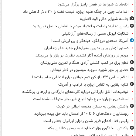
انتخابات شوراها در فصل پاییز برگزار می‌شود
اقدامات چین در جنگ علیه ایران، قیمت نفت را ۳۰ دلار کاهش داد
جلسه شورای عالی قوه قضاییه
رئیس عدلیه: رضایت و اعتماد مردم با لفاظی حاصل نمی‌شود
شکایت لیونل مسی از رسانه‌های آرژانتینی
آمریکا متحدی دروغگو، حیله‌گر و بی ارزش است!
دستور اژه‌ای برای تدوین معیارهای جدید عفو زندانیان
مردم در روزهای آینده آثار تشدید نظارت بر بازار را می‌بینند
قطع برق در کمپ کشتی آزادی هنگام تمرین ملی‌پوشان
حضور پر مهر شهید سپهبد موسوی در کنار نوه‌اش
اعلام اسامی ۲۳ بازیکن تیم جوانان برای انتخابی جام ملت‌ها
کنایه بقایی به تقابل ایران با ترامپ و آمریک
توضیحات اتاق بازرگانی درباره کارت‌های بازرگانی و ارزهای برنگشته
استانداری تهران: طرح طرد اتباع غیرمجاز متوقف نشده است
واکنش بقایی به بستن مدرسه ایرانی در کویت
روستاییان دهک‌های ۶ تا ۱۰ از امسال باید حق بیمه بپردازند
پلیس فتا: ادعای فریز شدن رمزارز ایرانیان جعلی است
واکنش سخنگوی وزارت خارجه به پیمان دفاعی مکه
طارمی از لیست المپیاکوس خط خورد