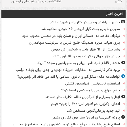
کشور
اهانت‌آمیز درباره راهپیمایی اربعین
گر
آخرین اخبار
حضور سرلشکر رضایی در کنار رهبر شهید انقلاب
مدیران خودرو بابت گران‌فروشی ۲۶ خودرو محکوم شد
نیکزاد: تفاهنامه احتمالی ایران و عمان باید در مجلس مصوب شود
بازی هیات مدیره هلدینگ خلیج فارس با سرنوشت سهامداران
رشد بیش از ۹۴ هزار واحدی شاخص کل بورس
چرا در بازار جهانی دلار ضعیف و طلا قوی شد؟
هشدار قاطع کارشناس ایرانی به ماجراجویی مجدد آمریکا
ورود تاکر کارلسون به انتخابات آمریکا؛ تهدیدی جدی برای پایگاه ترامپ
توافقنامه مکه؛ شکل‌گیری ناتوی اسلامی یا اقدامی فاقد اثر راهبردی؟
استعفای نایب‌رئیس فدراسیون کشتی
حکم اخراج ربیعی را چه کسی امضا کرد؟
اژه‌ای: بسیاری از کارگزاران نظام تکلیف‌مدار هستند
ادعای اوکراین: دو لانچر اس-۴۰۰ را زدیم+ فیلم
تیم جدید پورعلی‌گنجی مشخص شد
پروژه "لیبی‌سازی ایران" سناریوی تکراری دشمن
اصلاح طرح پشتیبانی و رفع موانع تولید کشاورزی در جلسه امروز مجلس