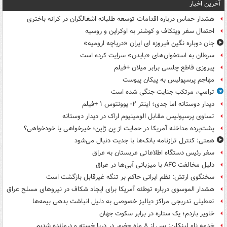
آخرین اخبار
هشدار حماس درباره اقدامات توسعه طلبانه اشغالگران در کرانه باختری
احتمال سفر ویتکاف و کوشنر به اوکراین و روسیه
جان دوباره نگین فیروزه ای ایران «دریاچه ارومیه»
سرطان به استخوان‌های «بایدن» سرایت کرده است
پیروزی قاطع چلسی برابر میلان +فیلم
مهاجم پرسپولیس به پیکان پیوست
ترامپ، مرتکب جنایت جنگی شده است
دیدار دوستانه اما جدی؛ اینتر ۲- یوونتوس ۱ +فیلم
تساوی پرسپولیس مقابل الومینیوم اراک در دیدار دوستانه
پشت‌پرده مداخله آمریکا در حمایت از یِن ژاپن؛ خیرخواهی یا خودخواهی؟
همتی: کنترل ترازنامه بانک‌ها با جدیت دنبال می‌شود
سفر رئیس دستگاه اطلاعاتی عربستان به عراق
دلیل مخالفت AFC با میزبانی آبی‌ها در عراق
سخنگوی ارتش: نظم ایرانی حاکم بر تنگه غیرقابل بازگشت است
هشدار الموسوی درباره توطئه آمریکا برای ایجاد شکاف در نیروهای مسلح عراق
تعطیلی تدریجی مراکز دیالیز خصوصی به دلیل انباشت بدهی بیمه‌ها
خاویر باردم؛ یک ستاره در برابر سکوت جهان
خدمه ناو لینکلن: پس از ۸ ماه حضور در دریا خسته و درمانده‌ شدیم