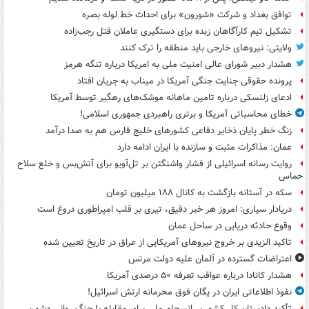
توافق بغداد و شرکت «شورون» برای احداث خط لوله بصره
تشکیل تیم کارآگاهان زبده برای دستگیری عاملان قتل رجب‌زاده
ولایتی: نیروهای خارجی باید منطقه را ترک کنند
هشدار دبیر شورای عالی امنیت ملی به امریکا درباره تنگه هرمز
پرونده حقوقی جنایت جنگی آمریکا در میناب به جریان افتاد
ادعای زلنسکی درباره تامین ماهانه موشک‌های رهگیر توسط آمریکا
خطای محاسباتی آمریکا و برتری راهبردی جمهوری اسلامی!
زنگ خطر پایان ذخایر دفاعی کشورهای خلیج فارس هم به صدا درآمد
عمان: مذاکرات مثبت و سازنده با ایران ادامه دارد
روایت رسانه اسرائیلی از فشار واشنگتن بر تل‌آویو برای آتش‌بس و خلع سلاح
حماس
سکه در آستانه بازگشت به کانال ۱۸۸ میلیون تومان
دریادار سیاری: امروز هر خبر دقیق، تیری بر قلب امپراطوری دروغ است
وقوع حادثه دریایی در ساحل عمان
تاکید الزیدی بر خروج نیروهای آمریکایی از عراق در تاریخ تعیین شده
اعتراضات گسترده در آلمان علیه دولت مرتس
هشدار کانادا درباره عواقب تعرفه ۵۰ درصدی آمریکا
نفوذ اطلاعاتی ایران در یگان فوق محرمانه ارتش اسرائیل!
تأکید دادستان کل کشور بر انسجام ملی برای مقابله با جنگ روانی دشمن