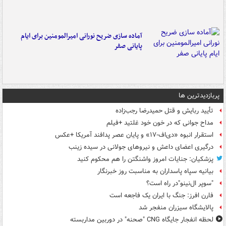
آماده سازی ضریح نورانی امیرالمومنین برای ایام
پایانی صفر
پربازدیدترین ها
تأیید ربایش و قتل حمیدرضا رجب‌زاده
مداح جوانی که در خون خود غلتید +فیلم
استقرار انبوه «دی‌اف‑۱۷» و پایان عصر پدافند آمریکا +عکس
درگیری اعضای داعش و نیروهای جولانی در سیده زینب
پزشکیان: جنایات امروز واشنگتن را هم محکوم کنید
بیانیه سپاه پاسداران به مناسبت روز خبرنگار
"سوپر ال‌نینو"در راه است؟
فارن افرز: جنگ با ایران یک فاجعه است
پالایشگاه سیزران منفجر شد
لحظه انفجار جایگاه CNG "صحنه" در دوربین مداربسته