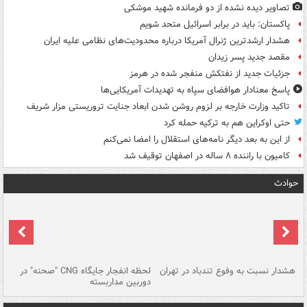
تصاویر دیده‌ نشده از دو فرمانده شهید موشکی
پاکستان: باید در برابر اسرائیل متحد شویم
هشدار ارشدترین ژنرال آمریکا درباره محدودیت‌های نظامی علیه ایران
مقصد جدید پسر زیدان
جزئیات جدید از نفتکش منفجر شده در هرمز
پاسخ معنادار هوافضای سپاه به تهدیدات آمریکایی‌ها
تاکید وزارت خارجه بر لزوم روشن شدن ابعاد جنایت تروریستی مزار شریف
حتی اوکراین هم به ترکیه حمله کرد
از این به بعد دیگر نامه‌های استقلال را امضا نمی‌کنم
کامیون با راننده ۸ ساله در اصفهان توقیف شد
حوادث
ای
هشدار نسبت به وفوع تندباد در تهران
لحظه انفجار جایگاه CNG "صحنه" در
دس
دوربین مداربسته
ات