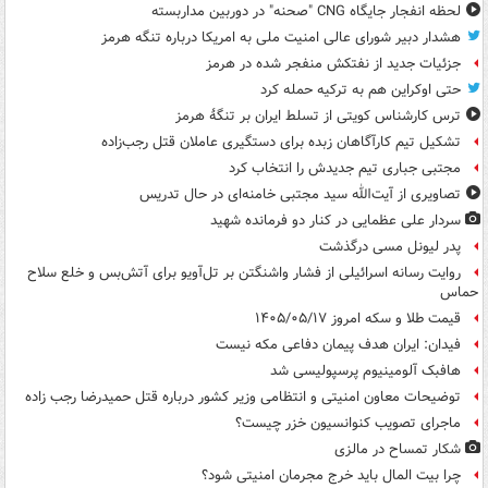
لحظه انفجار جایگاه CNG "صحنه" در دوربین مداربسته
هشدار دبیر شورای عالی امنیت ملی به امریکا درباره تنگه هرمز
جزئیات جدید از نفتکش منفجر شده در هرمز
حتی اوکراین هم به ترکیه حمله کرد
ترس کارشناس کویتی از تسلط ایران بر تنگۀ هرمز
تشکیل تیم کارآگاهان زبده برای دستگیری عاملان قتل رجب‌زاده
مجتبی جباری تیم جدیدش را انتخاب کرد
تصاویری از آیت‌الله سید مجتبی خامنه‌ای در حال تدریس
سردار علی عظمایی در کنار دو فرمانده شهید
پدر لیونل مسی درگذشت
روایت رسانه اسرائیلی از فشار واشنگتن بر تل‌آویو برای آتش‌بس و خلع سلاح
حماس
قیمت طلا و سکه امروز ۱۴۰۵/۰۵/۱۷
فیدان: ایران هدف پیمان دفاعی مکه نیست
هافبک آلومینیوم پرسپولیسی شد
توضیحات معاون امنیتی و انتظامی وزیر کشور درباره قتل حمیدرضا رجب زاده
ماجرای تصویب کنوانسیون خزر چیست؟
شکار تمساح در مالزی
چرا بیت المال باید خرج مجرمان امنیتی شود؟