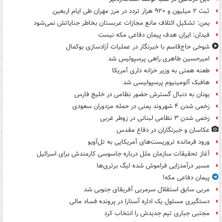
ثبت ۲ میلیون و ۹۲۰ هزار تردد در مرز مهران طی ایام اربعین
یمن: تشکیل ائتلاف مانع مجازات عربستان بخاطر جنایاتش نمی‌شود
فیدان: ایران هدف پیمان دفاعی مکه نیست
شوخی حاج‌قاسم با خبرنگار در عملیات آزادسازی بوکمال
امیرحسین طاهری راهی پرسپولیس شد
طعنه همتی به وزیر خزانه داری آمریکا
هافبک آلومینیوم پرسپولیسی شد
یونان به دنبال گسترش حضور نظامی در خلیج فارس
زخمی شدن ۴ شهروند یمنی در حمله مزدوران سعودی
زخمی شدن ۳ نظامی لبنانی در زوطر غربی
عکاسان و خبرنگاران در دفاع مقدس
ورود فرمانده تروریست‌های آمریکایی به تل‌آویو
آغاز تحقیقات سازمان ملل درباره جاسوسی کارمندش برای اسرائیل
مسیر درآمدزایی فراموش شده لیگ برتری‌ها
پیمان دفاعی مکه!
مربی سابق استقلال سرمربی آفریقای جنوبی شد
دستگیری مسئول یک اداره آستارا در پرونده فساد مالی
مجتبی جباری تیم جدیدش را انتخاب کرد