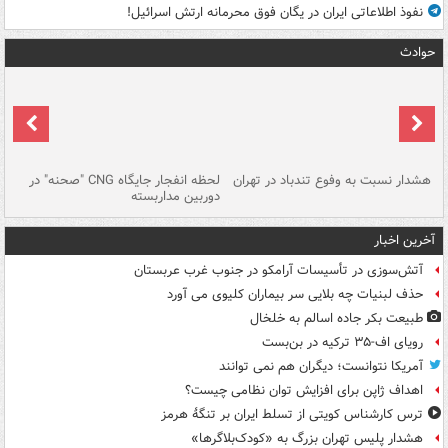
نفوذ اطلاعاتی ایران در یگان فوق محرمانه ارتش اسرائیل!
حوادث
ای
هشدار نسبت به وفوع تندباد در تهران
لحظه انفجار جایگاه CNG "صحنه" در
دس
دوربین مداربسته
ات
آخرین اخبار
آتش‌سوزی در تأسیسات آرامکو در جنوب غرب عربستان
حذف لبنیات چه بلایی سر بیماران کلیوی می آورد
طبیعت بکر جاده اسالم به خلخال
رویای اف-۳۵ ترکیه در بن‌بست
آمریکا نتوانست؛ دیگران هم نمی توانند
اهداف ژاپن برای افزایش توان نظامی چیست؟
ترس کارشناس کویتی از تسلط ایران بر تنگۀ هرمز
هشدار پلیس تهران بزرگ به «کودک‌بلاگرها»