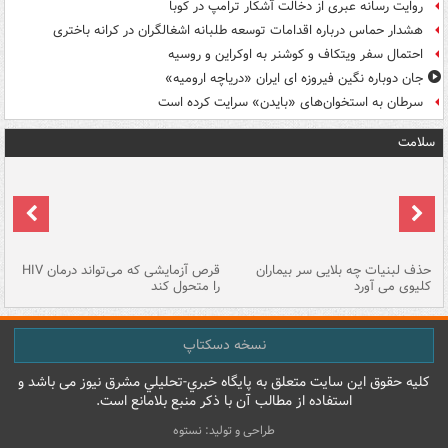
روایت رسانه عبری از دخالت آشکار ترامپ در کوبا
هشدار حماس درباره اقدامات توسعه طلبانه اشغالگران در کرانه باختری
احتمال سفر ویتکاف و کوشنر به اوکراین و روسیه
جان دوباره نگین فیروزه ای ایران «دریاچه ارومیه»
سرطان به استخوان‌های «بایدن» سرایت کرده است
سلامت
حذف لبنیات چه بلایی سر بیماران
قرص آزمایشی که می‌تواند درمان HIV
عل
کلیوی می آورد
را متحول کند
قل
نسخه دسکتاپ
کليه حقوق اين سايت متعلق به پایگاه خبري-تحليلي مشرق نيوز می باشد و
استفاده از مطالب آن با ذکر منبع بلامانع است.
طراحی و تولید: نستوه