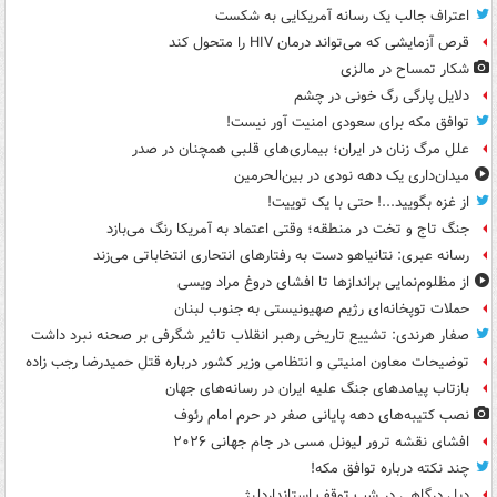
اعتراف جالب یک رسانه آمریکایی به شکست
قرص آزمایشی که می‌تواند درمان HIV را متحول کند
شکار تمساح در مالزی
دلایل پارگی رگ خونی در چشم
توافق مکه برای سعودی امنیت آور نیست!
علل مرگ زنان در ایران؛ بیماری‌های قلبی همچنان در صدر
میدان‌داری یک دهه نودی در بین‌الحرمین
از غزه بگویید...! حتی با یک توییت!
جنگ تاج و تخت در منطقه؛ وقتی اعتماد به آمریکا رنگ می‌بازد
رسانه عبری: نتانیاهو دست به رفتارهای انتحاری انتخاباتی می‌زند
از مظلوم‌نمایی براندازها تا افشای دروغ مراد ویسی
حملات توپخانه‌ای رژیم صهیونیستی به جنوب لبنان
صفار هرندی: تشییع تاریخی رهبر انقلاب تاثیر شگرفی بر صحنه نبرد داشت
توضیحات معاون امنیتی و انتظامی وزیر کشور درباره قتل حمیدرضا رجب زاده
بازتاب پیامدهای جنگ علیه ایران در رسانه‌های جهان
نصب کتیبه‌های دهه پایانی صفر در حرم امام رئوف
افشای نقشه ترور لیونل مسی در جام جهانی ۲۰۲۶
چند نکته درباره توافق مکه!
دبل درگاهی در شب توقف استانداردلیژ