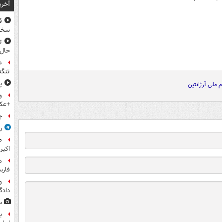
آخری
ق
سخ
ت
حال
ع
تنگه
پ
م ملی آرژانتین
و
+عک
ج
ر
اکبر
فار
و
داد
س
ب