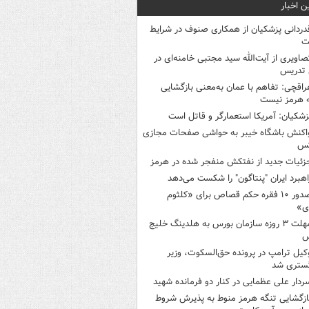
ن اخبار
دردانی پزشکیان از همکاری صنوف در شرایط
ت
صاویری از آیت‌الله سید مجتبی خامنه‌ای در
 تدریس
راقچی: تفاهم با عمان به‌معنی بازگشایی
 هرمز نیست
زشکیان: آمریکا استعمارگر و قاتل است
اکنش باشگاه خیبر به حواشی صفحات مجازی
س
زئیات جدید از نفتکش منفجر شده در هرمز
اهبرد ایران "پنتاگون" را شکست می‌دهد
صدور ۱۰ فقره حکم قصاص برای «کلثوم
ی»
مهلت ۳ روزه سازمان بورس به هلدینگ خلیج
س
کیل ترامپ در پرونده حق‌السکوت، وزیر
گستری شد
ردار علی عظمایی در کنار دو فرمانده شهید
ازگشایی تنگه هرمز منوط به پذیرش شروط