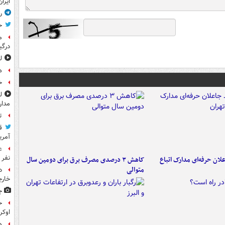
ایرا
ر
ح
م
درگی
ل
ه
خ
مدار
ت
ق
آمری
نفر 
لان حرفه‌ای مدارک اتباع
کاهش ۳ درصدی مصرف برق برای دومین سال
متوالی
د
خارج
ج
ح
اوکر
ه