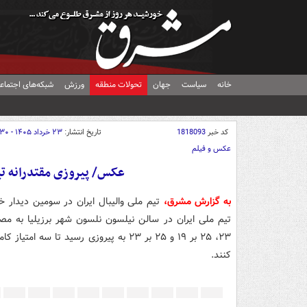
خانه
سیاست
جهان
تحولات منطقه
ورزش
شبکه‌های اجتماع
کد خبر
1818093
تاریخ انتشار:
۲۳ خرداد ۱۴۰۵ - ۱۶:۳۰
عکس و فیلم
عکس/ پیروزی مقتدرانه تیم 
به گزارش مشرق،
کنند.