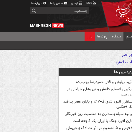
RSS
آرشیو
تماس با ما
دربارهٔ ما
MASHREGH
NEWS
یلم
دیدگاه
پیوندها
بازار
زدیدترین ها
أیید ربایش و قتل حمیدرضا رجب‌زاده
رگیری اعضای داعش و نیروهای جولانی در
 زینب
استقرار انبوه «دی‌اف‑۱۷» و پایان عصر پدافند
یکا +عکس
یانیه سپاه پاسداران به مناسبت روز خبرنگار
ارن افرز: جنگ با ایران یک فاجعه است
ثر تصادف زنجیره‌ای