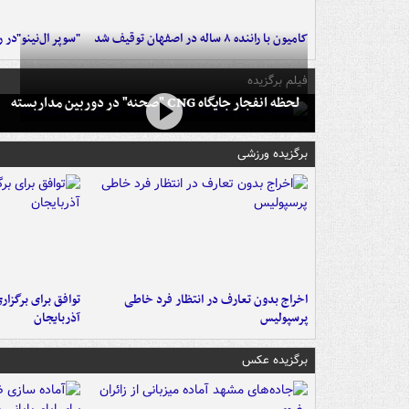
کامیون با راننده ۸ ساله در اصفهان توقیف شد
"سوپر ال‌نینو"در 
فیلم برگزیده
لحظه انفجار جایگاه CNG "صحنه" در دوربین مداربسته
برگزیده ورزشی
اخراج بدون تعارف در انتظار فرد خاطی
توافق برای برگزاری
پرسپولیس
آذربایجان
برگزیده عکس