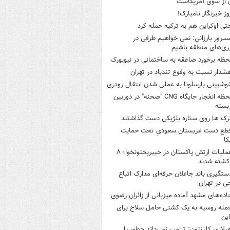
ن از سوی آمریکاست
وز خبرنگار نامبارک!
تی اوکراین هم به ترکیه حمله کرد
سرور بارزانی: نمی خواهیم طرفی در
ری‌های منطقه باشیم
حظه برخورد صاعقه به ساختمانی در نیویورک
شدار نسبت به وفوع تندباد در تهران
وشبینی بارسلونا به عملی شدن انتقال رودری
لحظه انفجار جایگاه CNG "صحنه" در دوربین
بسته
رک ها روی ستاره بلژیکی دست گذاشتند
طع دست عربستان سعودیِ تحت حمایت
کا
عملیات ارتش پاکستان در خیبرپختونخوا؛ ۸
کشته شدند
ستگیری باند جاعلان حرفه‌ای مدارک اتباع
ی در تهران
اده‌های مشهد آماده میزبانی از زائران رضوی
مله روسیه به یک کشتی حامل سلاح برای
این
یلاری کلینتون: ترامپ نمی‌داند چطور با