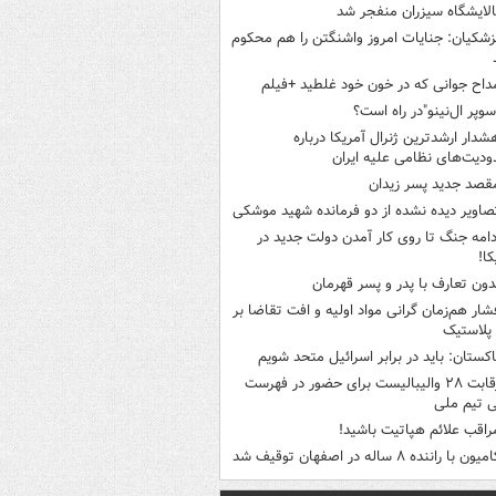
الایشگاه سیزران منفجر شد
زشکیان: جنایات امروز واشنگتن را هم محکوم
داح جوانی که در خون خود غلطید +فیلم
سوپر ال‌نینو"در راه است؟
شدار ارشدترین ژنرال آمریکا درباره
دیت‌های نظامی علیه ایران
قصد جدید پسر زیدان
صاویر دیده‌ نشده از دو فرمانده شهید موشکی
دامه جنگ تا روی کار آمدن دولت جدید در
کا!
دون تعارف با پدر و پسر قهرمان
شار هم‌زمان گرانی مواد اولیه و افت تقاضا بر
ر پلاستیک
اکستان: باید در برابر اسرائیل متحد شویم
رقابت ۲۸ والیبالیست برای حضور در فهرست
ی تیم ملی
راقب علائم هپاتیت باشید!
میون با راننده ۸ ساله در اصفهان توقیف شد