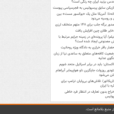
دس بزنید ایران چه رنگی است؟
ازیکن سابق پرسپولیس به فجرسپاسی پیوست
انه‌تا: آمریکا مثل یک «بوکسور مست» بین
ن و روسیه می‌دود
ور برگه جلب برای ۱۴۸ متهم متخلف ارزی
خایر طلای چین افزایش یافت
یلم/ آیا پرونده‌ای در زمینه جرایم مرتبط با
 مصنوعی ایجاد شده است؟
حضار باقر خرازی به دادگاه ویژه روحانیت
ضعیت کافه‌های متعلق به ساعدی نیا از زبان
گوی عدلیه
اکستان: باید در برابر اسرائیل متحد شویم
ئودور روزولت جایگزین ناو هواپیمابر آبراهام
لن می‌شود
اریکاتور/ تلاش‌های بی‌پایان ترامپ برای
ره با ایران
خراج بدون تعارف در انتظار فرد خاطی
پولیس
 منبع بلامانع است.