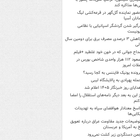
نی‌ها مذاکره کند
ضور نماینده گل‌گهر در قرعه‌کشی لیگ
انان آسیا
رگیر شدن گردشگر اسپانیایی با نظامی
ونیست
کاهش ۳ درصدی مصرف برق برای دومین سال
لی
داح جوانی که در خون خود غلطید +فیلم
صعود ۱۱۲ هزار واحدی شاخص بورس در
لات امروز
رونده یونیک فایننس به کجا رسید؟
مله پهپادی به پالایشگاه لیبی
ایای روز خبرنگار ۱۴۰۵ اعلام شد
ز این به بعد دیگر نامه‌های استقلال را امضا
کنم
اسخ معنادار هوافضای سپاه به تهدیدات
کایی‌ها
وضیحات جدید مقاومت عراق درباره تعویق
 به آمریکا و عربستان
من دستگردی زیر کشت نمی‌رود