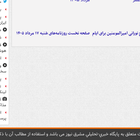
ح
ب
پ
ایرا
صد
ورانی امیرالمومنین برای ایام
صفحه نخست روزنامه‌های شنبه ۱۷ مرداد ۱۴۰۵
ذ
ف
هوش
ا
و
سخن
پ
ت
لینک
ک
مذاک
ا
پرس
متعلق به پایگاه خبري-تحليلي مشرق نيوز می باشد و استفاده از مطالب آن با ذکر