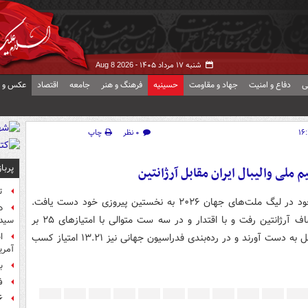
شنبه ۱۷ مرداد ۱۴۰۵ -
Aug 8 2026
ی
دفاع و امنیت
جهاد و مقاومت
حسینیه
فرهنگ و هنر
جامعه
اقتصاد
عکس و ف
۰ نظر
چاپ
پربا
ملی والیبال ایران مقابل آرژانتین
ت
تیم ملی والیبال ایران در سومین دیدار خود در لیگ ملت‌های جهان ۲۰۲۶ به نخستین پیروزی خود دست یافت.
د
تیم ملی ایران در سالن نیلسون نلسون شهر برزیلیا به مصاف آرژانتین رفت و با اقتدار و در سه ست متوالی با امتیازهای ۲۵ بر
سیده
۲۳، ۲۵ بر ۱۹ و ۲۵ بر ۲۳ به پیروزی رسید تا سه امتیاز کامل به دست آورند و در رده‌بندی فدراسیون جهانی نیز ۱۳.۲۱ امتیاز کسب
آمر
ب
ف
۶ فوتی و ۵ مصدوم بر ا