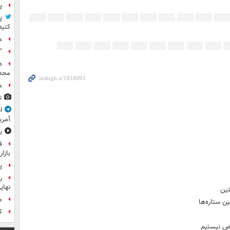
پ
پ
کنید
م
"
ه
محدو
م
ت
ا
آمری
ب
ف
بازا
پ
نهای
م
ن ستاره‌ها
کا
قص نیستیم