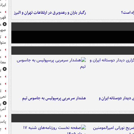
ایرا
راه است؟
رگبار باران و رعدوبرق در ارتفاعات تهران و البرز
ح
قهرم
د
صهی
متوا
م
معام
پ
ح
هد
ا
نمی‌
 دیدار دوستانه ایران و
هشدار سرمربی پرسپولیس به جاسوس تیم
پ
آمری
ت
پاسخ
چ