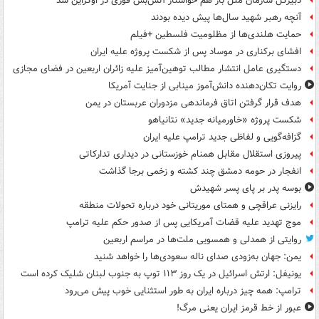
دبیرکل سازمان ملل باز هم خواستار آتش‌بس فوری در اوکراین شد
آنچه رهبر شهید سال‌ها پیش دیده بودند
حمایت هلندی‌ها از مظلومیت فلسطین +فیلم
افشای برکناری در موساد پس از شکست پروژه علیه ایران
دستگیری عامل انتشار مطالب توهین‌آمیز علیه زائران اربعین در فضای مجازی
روایت تکان‌دهنده دانش‌آموز مینابی از جنایت آمریکا
هدف قرار گرفتن اتاق‌ فرماندهی مزدوران عربستان در یمن
شکست پروژه «خاورمیانه جدید» نتانیاهو
گزافه‌گویی و لفاظی جدید ترامپ علیه ایران
پیروزی استقلال مقابل همنام خوزستانی در دیداری تدارکاتی
انفجار در حومه دمشق چند کشته و زخمی برجا گذاشت
بوسه‌ پدر بر پای پسر شهیدش
رایزنی عراقچی و همتای موریتانی خود درباره تحولات منطقه
موج تهدید علیه قضات آمریکایی پس از صدور حکم علیه ترامپ
روایتی از همدلی و همسویی ملت‌ها در مراسم اربعین
یمن: جهان به‌زودی صدای ناله سعودی‌ها را خواهد شنید
یونیفل: ارتش اسرائیل در یک روز ۱۱۳ توپ به جنوب لبنان شلیک کرده است
ترامپ: همه چیز درباره ایران به طور استثنایی خوب پیش می‌رود
عبور از خط قرمز ایران یعنی مرگ!