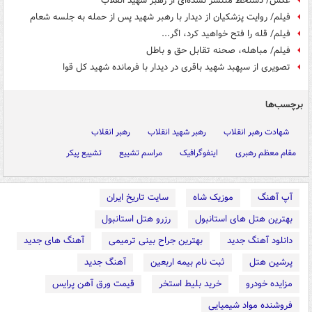
عکس/ دستخط منتشر نشده‌ای از رهبر شهید انقلاب
فیلم/ روایت پزشکیان از دیدار با رهبر شهید پس از حمله به جلسه شعام
فیلم/ قله را فتح خواهید کرد، اگر...
فیلم/ مباهله، صحنه تقابل حق و باطل
تصویری از سپهبد شهید باقری در دیدار با فرمانده شهید کل قوا
برچسب‌ها
شهادت رهبر انقلاب
رهبر شهید انقلاب
رهبر انقلاب
مقام معظم رهبری
اینفوگرافیک
مراسم تشییع
تشییع پیکر
آپ آهنگ
موزیک شاه
سایت تاریخ ایران
بهترین هتل های استانبول
رزرو هتل استانبول
دانلود آهنگ جدید
بهترین جراح بینی ترمیمی
آهنگ های جدید
پرشین هتل
ثبت نام بیمه اربعین
آهنگ جدید
مزایده خودرو
خرید بلیط استخر
قیمت ورق آهن پرایس
فروشنده مواد شیمیایی