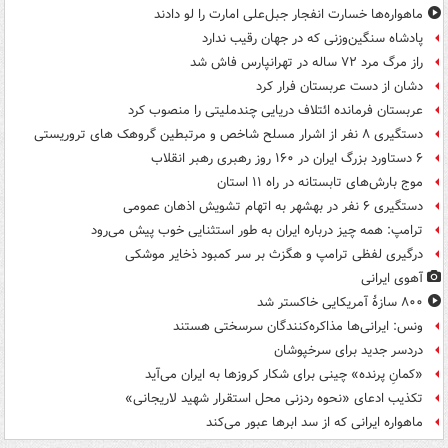
ماهواره‌ها خسارت انفجار جبل‌علی امارت را لو دادند
پادشاه سنگین‌وزنی که در جهان رقیب ندارد
راز مرگ مرد ۷۲ ساله در تهرانپارس فاش شد
دشان از دست عربستان فرار کرد
عربستان فرمانده ائتلاف دریایی چندملیتی را منصوب کرد
دستگیری ۸ نفر از اشرار مسلح شاخص و مرتبطین گروهک های تروریستی
۶ دستاورد بزرگ ایران در ۱۶۰ روز رهبری رهبر انقلاب
موج بارش‌های تابستانه در راه ۱۱ استان
دستگیری ۶ نفر در بهشهر به اتهام تشویش اذهان عمومی
ترامپ: همه چیز درباره ایران به طور استثنایی خوب پیش می‌رود
درگیری لفظی ترامپ و هگزث بر سر کمبود ذخایر موشکی
آهوی ایرانی
۸۰۰ سازۀ آمریکایی خاکستر شد
ونس: ایرانی‌ها مذاکره‌کنندگان سرسختی هستند
دردسر جدید برای سرخپوشان
«کمانِ پرنده» چینی برای شکار کروزها به ایران می‌آید
تکذیب ادعای «نحوه ردزنی محل استقرار شهید لاریجانی»
ماهواره ایرانی که از سد ابرها عبور می‌کند