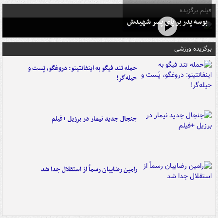
فیلم برگزیده
بوسه‌ پدر بر پای پسر شهیدش
برگزیده ورزشی
حمله تند فیگو به اینفانتینو: دروغگو، پَست‌ و
حیله‌گر!
جنجال جدید نیمار در برزیل +فیلم
رامین رضاییان رسماً از استقلال جدا شد