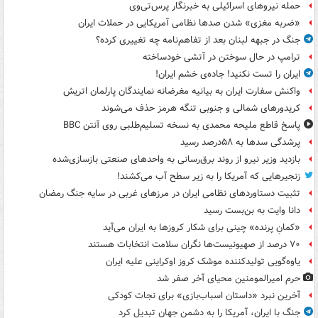
حمله نیروهای اسرائیلی به خبرنگار پرس‌تی‌وی
«ضربه مغزی» شدن صدها نظامی آمریکایی در حملات ایران
جنگ در جبهه لبنان بعد از تفاهم‌نامه چه تغییری کرده؟
ترامپ در حال سوختن در آتشی خودساخته
ایران را تست نکنید! جاده‌ی خشم ایران!
واکنش سفارت ایران به بیانیه مغرضانه نمایندگان پارلمان اتریش
کریدورهای شمالی و جنوبی تنگه هرمز حذف می‌شوند
پاسخ قاطع ملیحه محمدی به نسخه تسلیم‌طلبی روی آنتن BBC
پرشدگی سدها به ۵۸درصد رسید
بازدید وزیر نیرو از روند برق‌رسانی به واحدهای صنعتی بازسازی‌شده
زنجیرهایی که آمریکا را به زیر سطح آب می‌کشند!
تثبیت دستاوردهای نظامی ایران در مرزهای غربی در سایه جنگ رمضان
دانا وایت به بن‌بست رسید
«کمانِ پرنده» چینی برای شکار کروزها به ایران می‌آید
۷۰ درصد از صهیونیست‌ها نگران سلامت انتخابات هستند
یاوه‌گویی تولیدکننده موشک کروز اوکراینی علیه ایران
حرم امیرالمومنین محیای آخر صفر شد
آخرین نبرد «داستان اسباب‌بازی» برای نجات کودکی
جنگ با ایران، آمریکا را به دشمن جهان تبدیل کرد