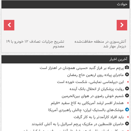
حوادث
تصادف مرگبار در محور اهواز–شوش ۲
آتش‌سوزی در منطقه حفاظت‌شده
تشریح جزئیات تصادف ۱۲ خودرو با ۱۹
پا
دیزمار مهار شد
مصدوم
آخرین اخبار
پرچم سیاه بر فراز گنبد حسینی همچنان در اهتزاز است
ماجرای پیاده روی اربعین حاج رمضان
این دیپلماسی نمایشی، شکست خورده است
روایت پزشکیان از انحلال بانک آینده
شمیم خوش رضوی در هوای بین‌الحرمین
هشدار افسر ارشد آمریکایی به کاخ سفید +فیلم
موشک‌های بالستیک ایران؛ چالش راهبردی آمریکا
باید افراد کارآمدتر را به کار گرفت
حامیان فلسطین در مکزیک پرچم اسرائیل را به آتش کشیدند