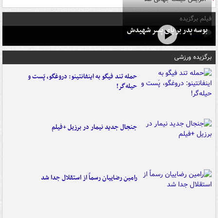
فیلم برگزیده
بوسه‌ پدر بر پای پسر شهیدش
برگزیده ورزشی
حمله تند فیگو به اینفانتینو: دروغگو، پَست‌ و
حیله‌گر!
جنجال جدید نیمار در برزیل +فیلم
رامین رضاییان رسماً از استقلال جدا شد