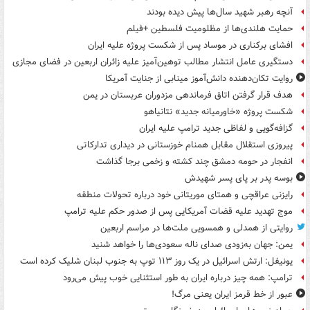
آنچه رهبر شهید سال‌ها پیش دیده بودند
حمایت هلندی‌ها از مظلومیت فلسطین +فیلم
افشای برکناری در موساد پس از شکست پروژه علیه ایران
دستگیری عامل انتشار مطالب توهین‌آمیز علیه زائران اربعین در فضای مجازی
روایت تکان‌دهنده دانش‌آموز مینابی از جنایت آمریکا
هدف قرار گرفتن اتاق‌ فرماندهی مزدوران عربستان در یمن
شکست پروژه «خاورمیانه جدید» نتانیاهو
گزافه‌گویی و لفاظی جدید ترامپ علیه ایران
پیروزی استقلال مقابل همنام خوزستانی در دیداری تدارکاتی
انفجار در حومه دمشق چند کشته و زخمی برجا گذاشت
بوسه‌ پدر بر پای پسر شهیدش
رایزنی عراقچی و همتای موریتانی خود درباره تحولات منطقه
موج تهدید علیه قضات آمریکایی پس از صدور حکم علیه ترامپ
روایتی از همدلی و همسویی ملت‌ها در مراسم اربعین
یمن: جهان به‌زودی صدای ناله سعودی‌ها را خواهد شنید
یونیفل: ارتش اسرائیل در یک روز ۱۱۳ توپ به جنوب لبنان شلیک کرده است
ترامپ: همه چیز درباره ایران به طور استثنایی خوب پیش می‌رود
عبور از خط قرمز ایران یعنی مرگ!