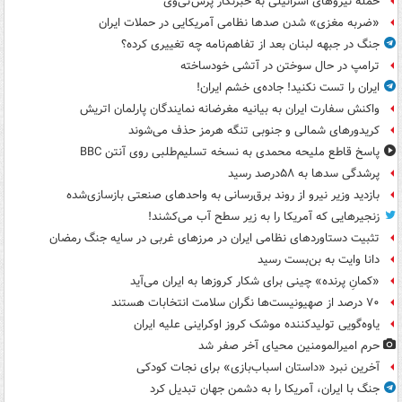
حمله نیروهای اسرائیلی به خبرنگار پرس‌تی‌وی
«ضربه مغزی» شدن صدها نظامی آمریکایی در حملات ایران
جنگ در جبهه لبنان بعد از تفاهم‌نامه چه تغییری کرده؟
ترامپ در حال سوختن در آتشی خودساخته
ایران را تست نکنید! جاده‌ی خشم ایران!
واکنش سفارت ایران به بیانیه مغرضانه نمایندگان پارلمان اتریش
کریدورهای شمالی و جنوبی تنگه هرمز حذف می‌شوند
پاسخ قاطع ملیحه محمدی به نسخه تسلیم‌طلبی روی آنتن BBC
پرشدگی سدها به ۵۸درصد رسید
بازدید وزیر نیرو از روند برق‌رسانی به واحدهای صنعتی بازسازی‌شده
زنجیرهایی که آمریکا را به زیر سطح آب می‌کشند!
تثبیت دستاوردهای نظامی ایران در مرزهای غربی در سایه جنگ رمضان
دانا وایت به بن‌بست رسید
«کمانِ پرنده» چینی برای شکار کروزها به ایران می‌آید
۷۰ درصد از صهیونیست‌ها نگران سلامت انتخابات هستند
یاوه‌گویی تولیدکننده موشک کروز اوکراینی علیه ایران
حرم امیرالمومنین محیای آخر صفر شد
آخرین نبرد «داستان اسباب‌بازی» برای نجات کودکی
جنگ با ایران، آمریکا را به دشمن جهان تبدیل کرد