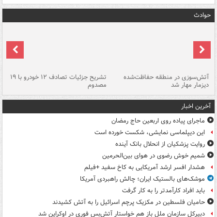
حوادث
تصادف مرگبار در محور اهواز–شوش ۲
آتش‌سوزی در منطقه حفاظت‌شده
تشریح جزئیات تصادف ۱۲ خودرو با ۱۹
پا
دیزمار مهار شد
مصدوم
آخرین اخبار
ماجرای پیاده روی اربعین حاج رمضان
این دیپلماسی نمایشی، شکست خورده است
روایت پزشکیان از انحلال بانک آینده
شمیم خوش رضوی در هوای بین‌الحرمین
هشدار افسر ارشد آمریکایی به کاخ سفید +فیلم
موشک‌های بالستیک ایران؛ چالش راهبردی آمریکا
باید افراد کارآمدتر را به کار گرفت
حامیان فلسطین در مکزیک پرچم اسرائیل را به آتش کشیدند
دبیرکل سازمان ملل باز هم خواستار آتش‌بس فوری در اوکراین شد