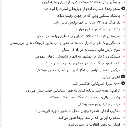
یاوه‌گویی تولیدکننده موشک کروز اوکراینی علیه ایران
ماهواره‌ها خسارت انفجار جبل‌علی امارت را لو دادند
پادشاه سنگین‌وزنی که در جهان رقیب ندارد
راز مرگ مرد ۷۲ ساله در تهرانپارس فاش شد
دشان از دست عربستان فرار کرد
عربستان فرمانده ائتلاف دریایی چندملیتی را منصوب کرد
دستگیری ۸ نفر از اشرار مسلح شاخص و مرتبطین گروهک های تروریستی
موج بارش‌های تابستانه در راه ۱۱ استان
دستگیری ۶ نفر در بهشهر به اتهام تشویش اذهان عمومی
۶ دستاورد بزرگ ایران در ۱۶۰ روز رهبری رهبر انقلاب
درگیری لفظی ترامپ و هگزث بر سر کمبود ذخایر موشکی
آهوی ایرانی
۸۰۰ سازۀ آمریکایی خاکستر شد
ترامپ: همه چیز درباره ایران به طور استثنایی خوب پیش می‌رود
ونس: ایرانی‌ها مذاکره‌کنندگان سرسختی هستند
دردسر جدید برای سرخپوشان
تکذیب ادعای «نحوه ردزنی محل استقرار شهید لاریجانی»
ماهواره ایرانی که از سد ابرها عبور می‌کند
ابتکارات رهبر انقلاب در میدان نبرد