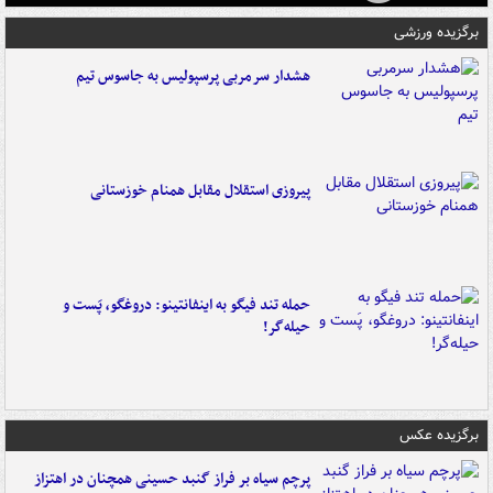
برگزیده ورزشی
هشدار سرمربی پرسپولیس به جاسوس تیم
پیروزی استقلال مقابل همنام خوزستانی
حمله تند فیگو به اینفانتینو: دروغگو، پَست‌ و
حیله‌گر!
برگزیده عکس
پرچم سیاه بر فراز گنبد حسینی همچنان در اهتزاز