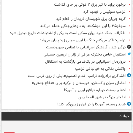
برخورد پراید با تیر برق ۲ فوتی بر جای گذاشت
ترامپ سوئیس را تهدید کرد
گربه جریان برق شهرستان فریمان را قطع کرد
سوخو۳۵ با این موشک‌ها به ناوهای‌جنگی حمله می‌کند
تلگراف: جنگ علیه ایران ممکن است به یکی از اشتباهات تاریخ تبدیل شود
ترامپ: فکر می‌کنم جنگ با ایران خیلی زود پایان می‌یابد
درگیر شدن گردشگر اسپانیایی با نظامی صهیونیست
استقبال خاص دخترک عراقی از زائران اربعین حسینی
دروازه‌بان اسپانیایی در یک‌قدمی بازگشت به استقلال
واکنش بقائی به خیالبافی ترامپ
افشاگری برادرزاده ترامپ: تمام تصمیم‌هایش از روی ترس است
امضای سران پاکستان، عربستان و ترکیه برای «دفاع جمعی»
ادعای بسنت درباره توافق ایران و آمریکا
انفجار بزرگ در شهر المخا یمن
شاید روسیه، آمریکا را در ایران زمین‌گیر کند!
حوادث