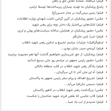
فیلم/ مباهله، صحنه تقابل حق و باطل
پاسخ پزشکیان به تهدید بمباران زیرساخت‌ها توسط ترامپ
فیلم/ زمین برمی‌گردد بر مدار حسین(ع)
عکس/ حضور پزشکیان در آئین گرامی داشت شهدای وزارت اطلاعات
فیلم/ اشک‌های بی‌اختیار یک دختر بچه‌ برای رهبر شهید
عکس/ حضور پزشکیان در همایش سالانه سیاست‌های پولی و ارزی
فیلم/ حَربٌ‌ لِمَن حارَبَکُم
اینفوگرافیک/ جزئیات مراسم تشییع و تدفین رهبر شهید انقلاب
فیلم/ آیینه‌ی حیدر نشان بودی...
فیلم/ پزشکیان: از حق غنی‌سازی نخواهیم گذشت آنها هم مجبورند بپذیرند
عکس/ حضور رئیس جمهور در مراسم روز ملی بسیج اساتید
فیلم/ یادگار رهبر شهید انقلاب در قلب منطقه بالکان
فیلم/ آه ای جان آخر تا کی سرگردان...
فیلم/ تشریح اهداف و پیام سفر رئیس جمهور به پاکستان
فیلم/ نسیمی جان‌فزا می‌آید...
عکس/ بزرگداشت رهبر شهید انقلاب در لاهور پاکستان
فیلم/ قاب عکسی که بغض فرزند شهید صاحبدل را شکست
فیلم/ شنیدم از لب باد صبا...