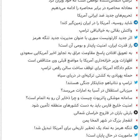
ترامپ التماس‌کننده توافقی است که خود ویران کرد
معادله محاصره در برابر محاصره را ادامه می‌دهیم
تحریم‌های جدید ضد ایرانی آمریکا
شاید روسیه، آمریکا را در ایران زمین‌گیر کند!
واکنش بقائی به خیالبافی ترامپ
اثر جدید کارتونیست سوری با عنوان مدیریت جدید تنگه هرمز
راز قدرت ایران، امنیت پایدار و بومی آن است!
به تعویق افتادن پاسخ مقاومت عراق به تجاوز اخیر آمریکایی سعودی
اظهارات وزیر خزانه‌داری آمریکا با مواضع قبلی وی متناقض است
حکم دادگاه آمریکا برای توقف ساخت سالن رقص ترامپ
حمله پهپادی به کشتی ترکیه‌ای در دریای سیاه
ترامپ و نتانیاهو جنایتکار جنگی هستند!
میزبانی استقلال در آسیا به امارات می‌رسد؟
سامانه موشکی پاتریوت چیست و چرا ذخایر آن رو به اتمام است؟
امنیت خلیج فارس باید به دست کشورهای منطقه تأمین شود
بارش باران در فاروج خراسان شمالی
انفجار بزرگ در شهر المخا یمن
تنگه هرمز به نماد یک تحقیر تاریخی برای آمریکا تبدیل شد!
ماموریت در حال پایان است!