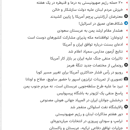
۲۰ حمله رژیم صهیونیستی به درعا و قنیطره در یک هفته
خیزش مردم لبنان علیه دولت سازشکار و خائن
معترضان آرژانتینی پرچم آمریکا را پایین کشیدند
شکاف‌های عمیق در اسرائیل!
هشدار مقام ارشد یمن به عربستان سعودی
اردوغان: توافقنامه مکه پذیرای مشارکت کشورهای دوست است
ادعای بسنت درباره توافق ایران و آمریکا
نتایج آزمون مدارس سمپاد اعلام شد
تاثیرات منفی جنگ علیه ایران بر بازار کار آمریکا
رونمایی از مختصات جدید تنگۀ هرمز
روبیو در رأس فشار حداکثری آمریکا برای تغییر مسیر کوبا
تصویری از تمرینات ترابزون اسپور با حضور ساویچ، صلاح و اونانا
نبرد ما علیه طرح سلطه‌جویی عربستان است، نه مردم جنوب یمن
پاسخ منفی یک لژیونر به باشگاه پرسپولیس
درخشش جوانان ایران در المپیاد جهانی هوش مصنوعی
پالایشگاه نفت اسلواکی منفجر شد
دور هفتم مذاکرات لبنان و رژیم صهیونیستی
ترامپ و سودای پیروزی در انتخابات میان‌دوره‌ای
جزئیات توافق دفاعی ترکیه، عربستان و پاکستان