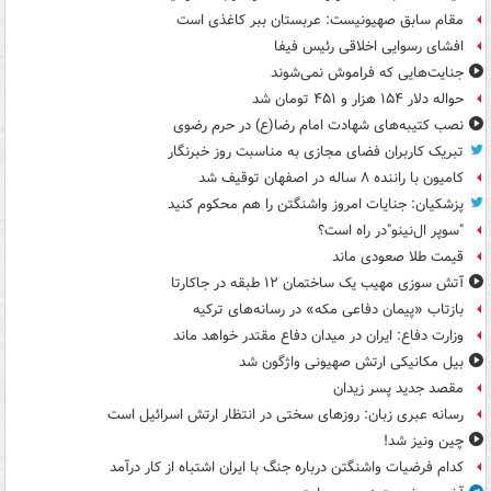
مقام سابق صهیونیست: عربستان ببر کاغذی است
افشای رسوایی اخلاقی رئیس فیفا
جنایت‌هایی که فراموش نمی‌شوند
حواله دلار ۱۵۴ هزار و ۴۵۱ تومان شد
نصب کتیبه‌های شهادت امام رضا(ع) در حرم رضوی
تبریک کاربران فضای مجازی به مناسبت روز خبرنگار
کامیون با راننده ۸ ساله در اصفهان توقیف شد
پزشکیان: جنایات امروز واشنگتن را هم محکوم کنید
"سوپر ال‌نینو"در راه است؟
قیمت طلا صعودی ماند
آتش سوزی مهیب یک ساختمان ۱۲ طبقه در جاکارتا
بازتاب «پیمان دفاعی مکه» در رسانه‌های ترکیه
وزارت دفاع: ایران در میدان دفاع مقتدر خواهد ماند
بیل مکانیکی ارتش صهیونی واژگون شد
مقصد جدید پسر زیدان
رسانه عبری زبان: روزهای سختی در انتظار ارتش اسرائیل است
چین ونیز شد!
کدام فرضیات واشنگتن درباره جنگ با ایران اشتباه از کار درآمد