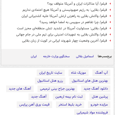
فیلم/ آیا مذاکرات ایران و آمریکا متوقف بود؟
فیلم/ بقایی: به رژیم صهیونیستی و آمریکا هیچ اعتمادی نداریم
فیلم/ واکنش بقایی به راهزنی ارتش آمریکا علیه کشتیرانی ایران
فیلم/ چرا تفاهم در سوییس به امضا خواهد رسید؟
فیلم/ بقایی: مسئولیت آمریکا در تشدید تنش منطقه‌ای محرز است
فیلم/ واکنش بقایی به تمهیدات امنیتی برای تیم ملی در جام جهانی
فیلم/ آخرین وضعیت چهار شهروند ایرانی در کویت از زبان بقایی
برچسب‌ها
اسماعیل بقائی
سخنگوی وزارت خارجه
ایران
آپ آهنگ
موزیک شاه
سایت تاریخ ایران
بهترین هتل های استانبول
رزرو هتل استانبول
دانلود آهنگ جدید
بهترین جراح بینی ترمیمی
آهنگ های جدید
پرشین هتل
ثبت نام بیمه اربعین
آهنگ جدید
مزایده خودرو
خرید بلیط استخر
قیمت ورق آهن پرایس
فروشنده مواد شیمیایی