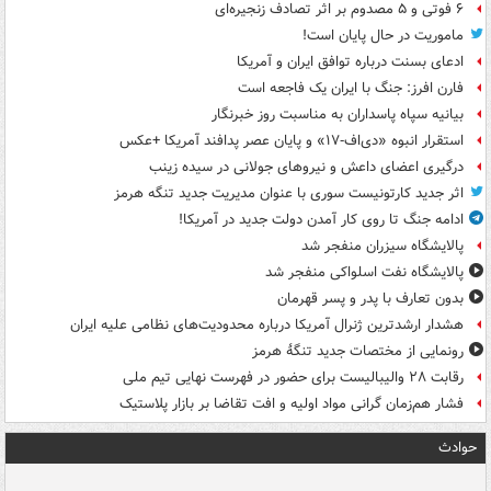
۶ فوتی و ۵ مصدوم بر اثر تصادف زنجیره‌ای
ماموریت در حال پایان است!
ادعای بسنت درباره توافق ایران و آمریکا
فارن افرز: جنگ با ایران یک فاجعه است
بیانیه سپاه پاسداران به مناسبت روز خبرنگار
استقرار انبوه «دی‌اف‑۱۷» و پایان عصر پدافند آمریکا +عکس
درگیری اعضای داعش و نیروهای جولانی در سیده زینب
اثر جدید کارتونیست سوری با عنوان مدیریت جدید تنگه هرمز
ادامه جنگ تا روی کار آمدن دولت جدید در آمریکا!
پالایشگاه سیزران منفجر شد
پالایشگاه نفت اسلواکی منفجر شد
بدون تعارف با پدر و پسر قهرمان
هشدار ارشدترین ژنرال آمریکا درباره محدودیت‌های نظامی علیه ایران
رونمایی از مختصات جدید تنگۀ هرمز
رقابت ۲۸ والیبالیست برای حضور در فهرست نهایی تیم ملی
فشار هم‌زمان گرانی مواد اولیه و افت تقاضا بر بازار پلاستیک
حوادث