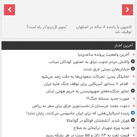
۱ خودرو با ۱۹
کامیون با راننده ۸ ساله در اصفهان
"سوپر ال‌نینو"در راه است؟
رگ
توقیف شد
ته
آخرین اخبار
آخرین وضعیت پرونده ساعدی‌نیا
واکنش مردم جنوب عراق به تصاویر کودکان میناب
خیابان‌های بمبئی غرق شدند
تحلیلگر یمنی: تحرکات سعودی‌ها به دقت رصد می‌شود
اقدام ۱۱ سناتور آمریکایی برای توقف جنگ علیه ایران
تجاوز جنگنده‌های صهیونیستی به حریم هوایی لبنان
صورت جدید مسئله جنگ؟!
دعوت مجدد عربستان از نخست‌وزیر عراق برای سفر به ریاض
پدیده اسرائیلی‌هایی که برای ایران جاسوسی می‌کنند، پایان ندارد!
فوران شدید آتشفشان فوئگو در گواتمالا
هدیه ویژه شهردار ترکیه‌ای به صلاح
قیمت نفت به ۸۳ دلار و ۵۵ سنت در هر بشکه رسید