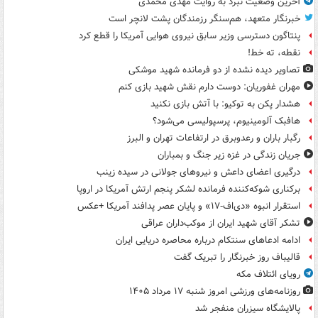
آخرین وضعیت نبرد به روایت مهدی محمدی
خبرنگار متعهد، هم‌سنگر رزمندگان پشت لانچر است
پنتاگون دسترسی وزیر سابق نیروی هوایی آمریکا را قطع کرد
نقطه، ته خط!
تصاویر دیده‌ نشده از دو فرمانده شهید موشکی
مهران غفوریان: دوست دارم نقش شهید بازی کنم
هشدار پکن به توکیو: با آتش بازی نکنید
هافبک آلومینیوم، پرسپولیسی می‌شود؟
رگبار باران و رعدوبرق در ارتفاعات تهران و البرز
جریان زندگی در غزه زیر جنگ و بمباران
درگیری اعضای داعش و نیروهای جولانی در سیده زینب
برکناری شوکه‌کننده فرمانده لشکر پنجم ارتش آمریکا در اروپا
استقرار انبوه «دی‌اف‑۱۷» و پایان عصر پدافند آمریکا +عکس
تشکر آقای شهید ایران از موکب‌داران عراقی
ادامه ادعاهای سنتکام درباره محاصره دریایی ایران
قالیباف روز خبرنگار را تبریک گفت
رویای ائتلاف مکه
روزنامه‌های ورزشی امروز ‌شنبه ۱۷ مرداد ۱۴۰۵
پالایشگاه سیزران منفجر شد