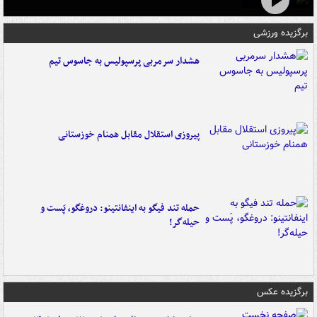
برگزیده ورزشی
هشدار سرمربی پرسپولیس به جاسوس تیم
پیروزی استقلال مقابل همنام خوزستانی
حمله تند فیگو به اینفانتینو: دروغگو، پَست‌ و
حیله‌گر!
برگزیده عکس