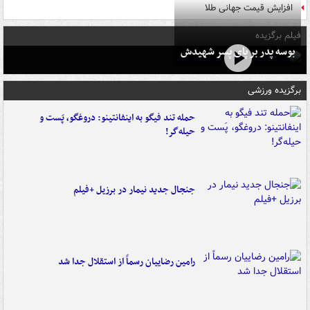
افزایش قیمت جهانی طلا
فیلم برگزیده
بوسه‌ پدر بر پای پسر شهیدش
برگزیده ورزشی
حمله تند فیگو به اینفانتینو: دروغگو، پَست‌ و
حیله‌گر!
جنجال جدید نیمار در برزیل +فیلم
رامین رضاییان رسماً از استقلال جدا شد