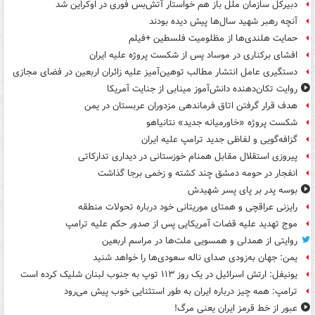
دبیرکل سازمان ملل باز هم خواستار آتش‌بس فوری در اوکراین شد
آنچه رهبر شهید سال‌ها پیش دیده بودند
حمایت هلندی‌ها از مظلومیت فلسطین +فیلم
افشای برکناری در موساد پس از شکست پروژه علیه ایران
دستگیری عامل انتشار مطالب توهین‌آمیز علیه زائران اربعین در فضای مجازی
روایت تکان‌دهنده دانش‌آموز مینابی از جنایت آمریکا
هدف قرار گرفتن اتاق‌ فرماندهی مزدوران عربستان در یمن
شکست پروژه «خاورمیانه جدید» نتانیاهو
گزافه‌گویی و لفاظی جدید ترامپ علیه ایران
پیروزی استقلال مقابل همنام خوزستانی در دیداری تدارکاتی
انفجار در حومه دمشق چند کشته و زخمی برجا گذاشت
بوسه‌ پدر بر پای پسر شهیدش
رایزنی عراقچی و همتای موریتانی خود درباره تحولات منطقه
موج تهدید علیه قضات آمریکایی پس از صدور حکم علیه ترامپ
روایتی از همدلی و همسویی ملت‌ها در مراسم اربعین
یمن: جهان به‌زودی صدای ناله سعودی‌ها را خواهد شنید
یونیفل: ارتش اسرائیل در یک روز ۱۱۳ توپ به جنوب لبنان شلیک کرده است
ترامپ: همه چیز درباره ایران به طور استثنایی خوب پیش می‌رود
عبور از خط قرمز ایران یعنی مرگ!