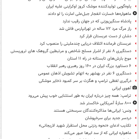
یاوه‌گویی تولیدکننده موشک کروز اوکراینی علیه ایران
ماهواره‌ها خسارت انفجار جبل‌علی امارت را لو دادند
پادشاه سنگین‌وزنی که در جهان رقیب ندارد
راز مرگ مرد ۷۲ ساله در تهرانپارس فاش شد
دشان از دست عربستان فرار کرد
عربستان فرمانده ائتلاف دریایی چندملیتی را منصوب کرد
دستگیری ۸ نفر از اشرار مسلح شاخص و مرتبطین گروهک های تروریستی
موج بارش‌های تابستانه در راه ۱۱ استان
۶ دستاورد بزرگ ایران در ۱۶۰ روز رهبری رهبر انقلاب
دستگیری ۶ نفر در بهشهر به اتهام تشویش اذهان عمومی
درگیری لفظی ترامپ و هگزث بر سر کمبود ذخایر موشکی
آهوی ایرانی
ترامپ: همه چیز درباره ایران به طور استثنایی خوب پیش می‌رود
۸۰۰ سازۀ آمریکایی خاکستر شد
ونس: ایرانی‌ها مذاکره‌کنندگان سرسختی هستند
دردسر جدید برای سرخپوشان
تکذیب ادعای «نحوه ردزنی محل استقرار شهید لاریجانی»
ماهواره ایرانی که از سد ابرها عبور می‌کند