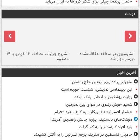
«کمانِ پرنده» چینی برای شکار کروزها به ایران می‌آید
حوادث
تصادف مرگبار در محور اهواز–شوش ۲
آتش‌سوزی در منطقه حفاظت‌شده
تشریح جزئیات تصادف ۱۲ خودرو با ۱۹
پا
دیزمار مهار شد
مصدوم
آخرین اخبار
ماجرای پیاده روی اربعین حاج رمضان
این دیپلماسی نمایشی، شکست خورده است
روایت پزشکیان از انحلال بانک آینده
شمیم خوش رضوی در هوای بین‌الحرمین
هشدار افسر ارشد آمریکایی به کاخ سفید +فیلم
موشک‌های بالستیک ایران؛ چالش راهبردی آمریکا
باید افراد کارآمدتر را به کار گرفت
حامیان فلسطین در مکزیک پرچم اسرائیل را به آتش کشیدند