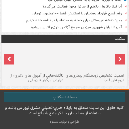
آیا تینا پاکروان بازهم از ساترا مجوز فعالیت می‌گیرد؟
رقم فسخ قرارداد رضاییان با استقلال فقط ۱۰۰میلیون تومان!
یمن: نقشه عربستان برای حمله به صنعاء را در نطفه خفه کردیم
آمریکا اوایل شهریور میزبان مجمع آژانس انرژی اتمی می‌شود
سلامت
اهمیت تشخیص زودهنگام بیماری‌های
ناگفته‌هایی از آمپول های لاغری؛ از
دریچه‌ای قلب
عوارض مرگبار تا زیبایی
تا
نسخه دسکتاپ
کليه حقوق اين سايت متعلق به پایگاه خبري-تحليلي مشرق نيوز می باشد و
استفاده از مطالب آن با ذکر منبع بلامانع است.
طراحی و تولید: نستوه