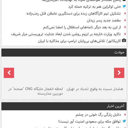
حتی اوکراین هم به ترکیه حمله کرد
تشکیل تیم کارآگاهان زبده برای دستگیری عاملان قتل رجب‌زاده
مقصد جدید پسر زیدان
از این به بعد دیگر نامه‌های استقلال را امضا نمی‌کنم
تاکید وزارت خارجه بر لزوم روشن شدن ابعاد جنایت تروریستی مزار شریف
کاریکاتور/ تلاش‌های بی‌پایان ترامپ برای مذاکره با ایران
حوادث
ای
هشدار نسبت به وفوع تندباد در تهران
لحظه انفجار جایگاه CNG "صحنه" در
دس
دوربین مداربسته
ات
آخرین اخبار
دلایل پارگی رگ خونی در چشم
توافق مکه برای سعودی امنیت آور نیست!