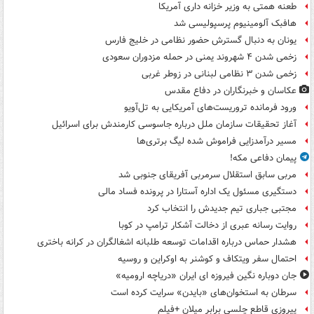
طعنه همتی به وزیر خزانه داری آمریکا
هافبک آلومینیوم پرسپولیسی شد
یونان به دنبال گسترش حضور نظامی در خلیج فارس
زخمی شدن ۴ شهروند یمنی در حمله مزدوران سعودی
زخمی شدن ۳ نظامی لبنانی در زوطر غربی
عکاسان و خبرنگاران در دفاع مقدس
ورود فرمانده تروریست‌های آمریکایی به تل‌آویو
آغاز تحقیقات سازمان ملل درباره جاسوسی کارمندش برای اسرائیل
مسیر درآمدزایی فراموش شده لیگ برتری‌ها
پیمان دفاعی مکه!
مربی سابق استقلال سرمربی آفریقای جنوبی شد
دستگیری مسئول یک اداره آستارا در پرونده فساد مالی
مجتبی جباری تیم جدیدش را انتخاب کرد
روایت رسانه عبری از دخالت آشکار ترامپ در کوبا
هشدار حماس درباره اقدامات توسعه طلبانه اشغالگران در کرانه باختری
احتمال سفر ویتکاف و کوشنر به اوکراین و روسیه
جان دوباره نگین فیروزه ای ایران «دریاچه ارومیه»
سرطان به استخوان‌های «بایدن» سرایت کرده است
پیروزی قاطع چلسی برابر میلان +فیلم