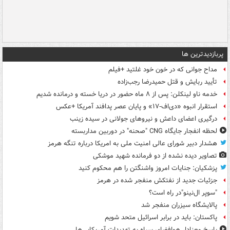
پربازدیدترین ها
مداح جوانی که در خون خود غلتید +فیلم
تأیید ربایش و قتل حمیدرضا رجب‌زاده
خدمه ناو لینکلن: پس از ۸ ماه حضور در دریا خسته و درمانده‌ شدیم
استقرار انبوه «دی‌اف‑۱۷» و پایان عصر پدافند آمریکا +عکس
درگیری اعضای داعش و نیروهای جولانی در سیده زینب
لحظه انفجار جایگاه CNG "صحنه" در دوربین مداربسته
هشدار دبیر شورای عالی امنیت ملی به امریکا درباره تنگه هرمز
تصاویر دیده‌ نشده از دو فرمانده شهید موشکی
پزشکیان: جنایات امروز واشنگتن را هم محکوم کنید
جزئیات جدید از نفتکش منفجر شده در هرمز
"سوپر ال‌نینو"در راه است؟
پالایشگاه سیزران منفجر شد
پاکستان: باید در برابر اسرائیل متحد شویم
پاسخ معنادار هوافضای سپاه به تهدیدات آمریکایی‌ها