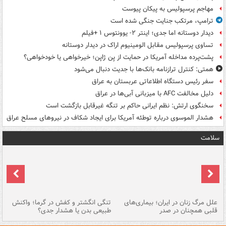
مهاجم پرسپولیس به پیکان پیوست
ترامپ، مرتکب جنایت جنگی شده است
دیدار دوستانه اما جدی؛ اینتر ۲- یوونتوس ۱ +فیلم
تساوی پرسپولیس مقابل الومینیوم اراک در دیدار دوستانه
پشت‌پرده مداخله آمریکا در حمایت از یِن ژاپن؛ خیرخواهی یا خودخواهی؟
همتی: کنترل ترازنامه بانک‌ها با جدیت دنبال می‌شود
سفر رئیس دستگاه اطلاعاتی عربستان به عراق
دلیل مخالفت AFC با میزبانی آبی‌ها در عراق
سخنگوی ارتش: نظم ایرانی حاکم بر تنگه غیرقابل بازگشت است
هشدار الموسوی درباره توطئه آمریکا برای ایجاد شکاف در نیروهای مسلح عراق
سلامت
علل مرگ زنان در ایران؛ بیماری‌های
تنگی انگشتر و کفش در گرما؛ واکنش
اس
قلبی همچنان در صدر
طبیعی بدن یا هشدار جدی؟
پو