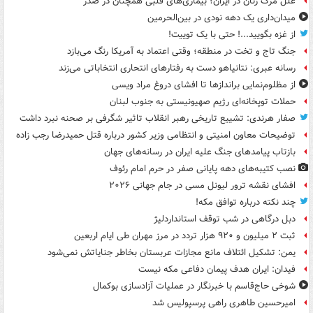
علل مرگ زنان در ایران؛ بیماری‌های قلبی همچنان در صدر
میدان‌داری یک دهه نودی در بین‌الحرمین
از غزه بگویید...! حتی با یک توییت!
جنگ تاج و تخت در منطقه؛ وقتی اعتماد به آمریکا رنگ می‌بازد
رسانه عبری: نتانیاهو دست به رفتارهای انتحاری انتخاباتی می‌زند
از مظلوم‌نمایی براندازها تا افشای دروغ مراد ویسی
حملات توپخانه‌ای رژیم صهیونیستی به جنوب لبنان
صفار هرندی: تشییع تاریخی رهبر انقلاب تاثیر شگرفی بر صحنه نبرد داشت
توضیحات معاون امنیتی و انتظامی وزیر کشور درباره قتل حمیدرضا رجب زاده
بازتاب پیامدهای جنگ علیه ایران در رسانه‌های جهان
نصب کتیبه‌های دهه پایانی صفر در حرم امام رئوف
افشای نقشه ترور لیونل مسی در جام جهانی ۲۰۲۶
چند نکته درباره توافق مکه!
دبل درگاهی در شب توقف استانداردلیژ
ثبت ۲ میلیون و ۹۲۰ هزار تردد در مرز مهران طی ایام اربعین
یمن: تشکیل ائتلاف مانع مجازات عربستان بخاطر جنایاتش نمی‌شود
فیدان: ایران هدف پیمان دفاعی مکه نیست
شوخی حاج‌قاسم با خبرنگار در عملیات آزادسازی بوکمال
امیرحسین طاهری راهی پرسپولیس شد