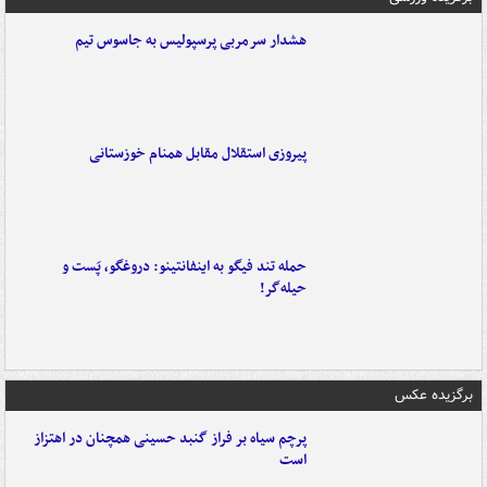
هشدار سرمربی پرسپولیس به جاسوس تیم
پیروزی استقلال مقابل همنام خوزستانی
حمله تند فیگو به اینفانتینو: دروغگو، پَست‌ و
حیله‌گر!
برگزیده عکس
پرچم سیاه بر فراز گنبد حسینی همچنان در اهتزاز
است