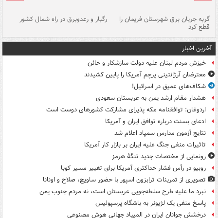
گربه جریان برق شهرستان فریمان را
رگبار و رعدوبرق در راه شمال کشور
قطع کرد
گذ
آخرین اخبار
خیزش مردم لبنان علیه دولت سازشکار و خائن
معترضان آرژانتینی پرچم آمریکا را پایین کشیدند
شکاف‌های عمیق در اسرائیل!
هشدار مقام ارشد یمن به عربستان سعودی
اردوغان: توافقنامه مکه پذیرای مشارکت کشورهای دوست است
ادعای بسنت درباره توافق ایران و آمریکا
نتایج آزمون مدارس سمپاد اعلام شد
تاثیرات منفی جنگ علیه ایران بر بازار کار آمریکا
رونمایی از مختصات جدید تنگۀ هرمز
روبیو در رأس فشار حداکثری آمریکا برای تغییر مسیر کوبا
تصویری از تمرینات ترابزون اسپور با حضور ساویچ، صلاح و اونانا
نبرد ما علیه طرح سلطه‌جویی عربستان است، نه مردم جنوب یمن
پاسخ منفی یک لژیونر به باشگاه پرسپولیس
درخشش جوانان ایران در المپیاد جهانی هوش مصنوعی