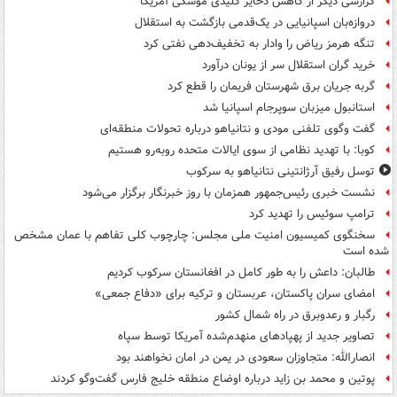
گزارشی دیگر از کاهش ذخایر کلیدی موشکی آمریکا
دروازه‌بان اسپانیایی در یک‌قدمی بازگشت به استقلال
تنگه هرمز ریاض را وادار به تخفیف‌دهی نفتی کرد
خرید گران استقلال سر از یونان درآورد
گربه جریان برق شهرستان فریمان را قطع کرد
استانبول میزبان سوپرجام اسپانیا شد
گفت وگوی تلفنی مودی و نتانیاهو درباره تحولات منطقه‌ای
کوبا: با تهدید نظامی از سوی ایالات متحده روبه‌رو هستیم
توسل رفیق آرژانتینی نتانیاهو به سرکوب
نشست خبری رئیس‌جمهور همزمان با روز خبرنگار برگزار می‌شود
ترامپ سوئیس را تهدید کرد
سخنگوی کمیسیون امنیت ملی مجلس: چارچوب کلی تفاهم با عمان مشخص
شده است
طالبان: داعش را به طور کامل در افغانستان سرکوب کردیم
امضای سران پاکستان، عربستان و ترکیه برای «دفاع جمعی»
رگبار و رعدوبرق در راه شمال کشور
تصاویر جدید از پهپادهای منهدم‌شده آمریکا توسط سپاه
انصارالله: متجاوزان سعودی در یمن در امان نخواهند بود
پوتین و محمد بن زاید درباره اوضاع منطقه خلیج فارس گفت‌وگو کردند