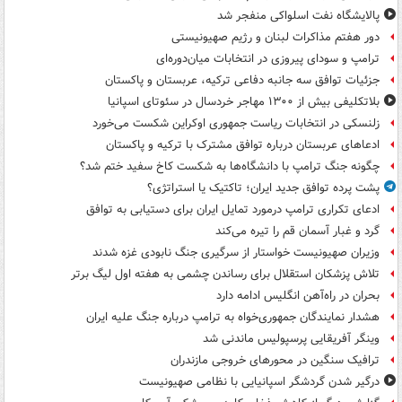
پالایشگاه نفت اسلواکی منفجر شد
دور هفتم مذاکرات لبنان و رژیم صهیونیستی
ترامپ و سودای پیروزی در انتخابات میان‌دوره‌ای
جزئیات توافق سه جانبه دفاعی ترکیه، عربستان و پاکستان
بلاتکلیفی بیش از ۱۳۰۰ مهاجر خردسال در سئوتای اسپانیا
زلنسکی در انتخابات ریاست جمهوری اوکراین شکست می‌خورد
ادعاهای عربستان درباره توافق مشترک با ترکیه و پاکستان
چگونه جنگ ترامپ با دانشگاه‌ها به شکست کاخ سفید ختم شد؟
پشت پرده توافق جدید ایران؛ تاکتیک یا استراتژی؟
ادعای تکراری ترامپ درمورد تمایل ایران برای دستیابی به توافق
گرد و غبار آسمان قم را تیره می‌کند
وزیران صهیونیست خواستار از سرگیری جنگ نابودی غزه شدند
تلاش پزشکان استقلال برای رساندن چشمی به هفته اول لیگ برتر
بحران در راه‌آهن انگلیس ادامه دارد
هشدار نمایندگان جمهوری‌خواه به ترامپ درباره جنگ علیه ایران
وینگر آفریقایی پرسپولیس ماندنی شد
ترافیک سنگین در محورهای خروجی مازندران
درگیر شدن گردشگر اسپانیایی با نظامی صهیونیست