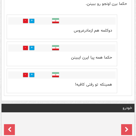
حکما برن اونجو رو ببینن.
0
1
دوکلمه هم ازمادرعروس
0
0
حکما همه پیا ایرن ایبینن
0
0
همینکه تو رفتی کافیه!
خودرو