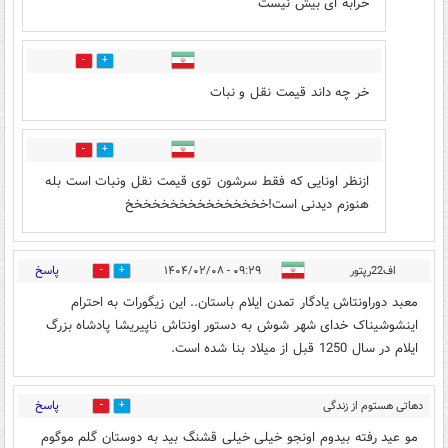
خرابه ای بیش نیست
1
0
خر چه داند قیمت نقل و نبات
0
1
ازنظر اونایی که فقط سرشون توی قیمت نقل ونبات است بله
هنوزم دیدنی است!خخخخخخخخخخخخخخخخ
پاسخ
اف22رپتور
۰۹:۲۹ - ۱۴۰۴/۰۲/۰۸
0
0
معبد دوراونتاش یادگار تمدن ایلام باستان.. این زیگورات به احترام
اینشوشیناک خدای شهر شوش به دستور اونتاش ناپیریشا پادشاه بزرگ
ایلام در سال 1250 قبل از میلاد بنا شده است.
پاسخ
دهاتی هستوم از زندگی
3
3
خستوم
۱۰:۳۷ - ۱۴۰۴/۰۲/۰۸
مو عید رفته بیدوم اونجو خیلی خیلی قشنگ بید به دوستان گلم موگوم