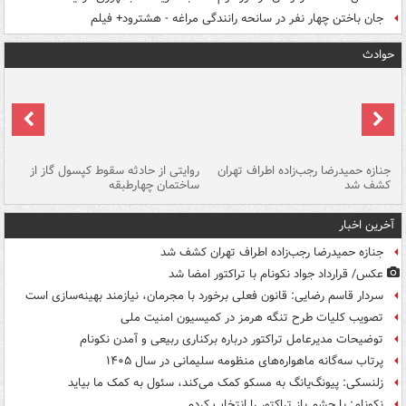
جان باختن چهار نفر در سانحه رانندگی مراغه - هشترود+ فیلم
حوادث
جنازه حمیدرضا رجب‌زاده اطراف تهران
روایتی از حادثه سقوط کپسول گاز از
حم
کشف شد
ساختمان چهارطبقه
زاهدا
آخرین اخبار
جنازه حمیدرضا رجب‌زاده اطراف تهران کشف شد
عکس/ قرارداد جواد نکونام با تراکتور امضا شد
سردار قاسم رضایی: قانون فعلی برخورد با مجرمان، نیازمند بهینه‌سازی است
تصویب کلیات طرح تنگه هرمز در کمیسیون امنیت ملی
توضیحات مدیرعامل تراکتور درباره برکناری ربیعی و آمدن نکونام
پرتاب سه‌گانه ماهواره‌های منظومه سلیمانی در سال ۱۴۰۵
زلنسکی: پیونگ‌یانگ به مسکو کمک می‌کند، سئول به کمک ما بیاید
نکونام: با چشم باز تراکتور را انتخاب کردم