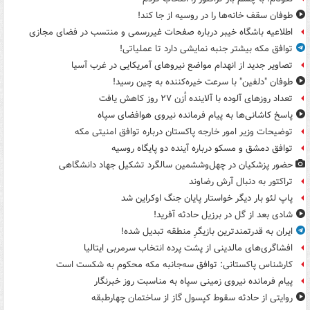
طوفان سقف خانه‌ها را در روسیه از جا ‌کند!
اطلاعیه باشگاه خیبر درباره صفحات غیررسمی و منتسب در فضای مجازی
توافق مکه بیشتر جنبه نمایشی دارد تا عملیاتی!
تصاویر جدید از انهدام مواضع نیروهای آمریکایی در غرب آسیا
طوفان "دلفین" با سرعت خیره‌کننده به چین رسید!
تعداد روزهای آلوده با آلاینده اُزن ۲۷ روز کاهش یافت
پاسخ کاشانی‌ها به پیام فرمانده نیروی هوافضای سپاه
توضیحات وزیر امور خارجه پاکستان درباره توافق امنیتی مکه
توافق دمشق و مسکو درباره آینده دو پایگاه روسیه
حضور پزشکیان در چهل‌وششمین سالگرد تشکیل جهاد دانشگاهی
تراکتور به دنبال آرش رضاوند
پاپ لئو بار دیگر خواستار پایان جنگ اوکراین شد
شادی بعد از گل در برزیل حادثه آفرید!
ایران به قدرتمندترین بازیگرِ منطقه تبدیل شده!
افشاگری‌های مالدینی از پشت پرده انتخاب سرمربی ایتالیا
کارشناس پاکستانی: توافق سه‌جانبه مکه محکوم به شکست است
پیام فرمانده نیروی زمینی سپاه به مناسبت روز خبرنگار
روایتی از حادثه سقوط کپسول گاز از ساختمان چهارطبقه