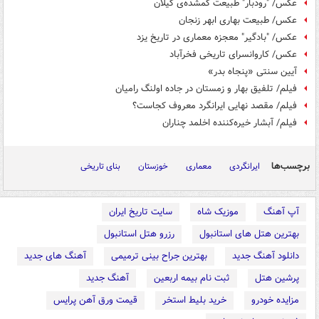
عکس/ "رودبار" طبیعت گمشده‌ی گیلان
عکس/ طبیعت بهاری ابهر زنجان
عکس/ "بادگیر" معجزه معماری در تاریخ یزد
عکس/ کاروانسرای تاریخی فخرآباد
آیین سنتی «پنجاه بدر»
فیلم/ تلفیق بهار و زمستان در جاده اولنگ رامیان
فیلم/ مقصد نهایی ایرانگرد معروف کجاست؟
فیلم/ آبشار خیره‌کننده اخلمد چناران
برچسب‌ها
ایرانگردی
معماری
خوزستان
بنای تاریخی
آپ آهنگ
موزیک شاه
سایت تاریخ ایران
بهترین هتل های استانبول
رزرو هتل استانبول
دانلود آهنگ جدید
بهترین جراح بینی ترمیمی
آهنگ های جدید
پرشین هتل
ثبت نام بیمه اربعین
آهنگ جدید
مزایده خودرو
خرید بلیط استخر
قیمت ورق آهن پرایس