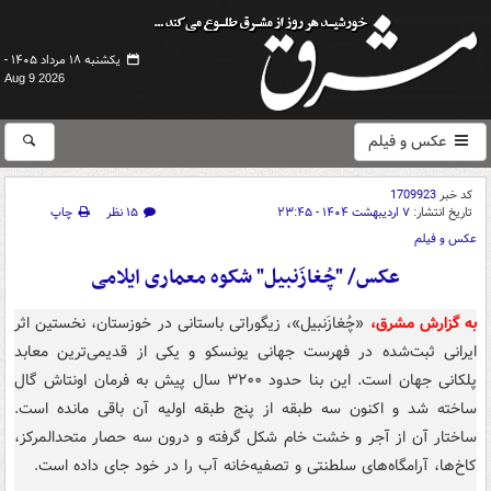
یکشنبه ۱۸ مرداد ۱۴۰۵ -
Aug 9 2026
عکس و فیلم
کد خبر
1709923
تاریخ انتشار:
۷ اردیبهشت ۱۴۰۴ - ۲۳:۴۵
۱۵ نظر
چاپ
عکس و فیلم
عکس/ "چُغازَنبیل" شکوه معماری ایلامی
به گزارش مشرق،
«چُغازَنبیل»، زیگوراتی باستانی در خوزستان، نخستین اثر
ایرانی ثبت‌شده در فهرست جهانی یونسکو و یکی از قدیمی‌ترین معابد
پلکانی جهان است. این بنا حدود ۳۲۰۰ سال پیش به فرمان اونتاش گال
ساخته شد و اکنون سه طبقه از پنج طبقه اولیه آن باقی مانده است.
ساختار آن از آجر و خشت خام شکل گرفته و درون سه حصار متحدالمرکز،
کاخ‌ها، آرامگاه‌های سلطنتی و تصفیه‌خانه آب را در خود جای داده است.