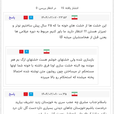
انتشار یافته: 15
در انتظار بررسی: 0
پاسخ
۲۳:۵۲ - ۱۴۰۴/۰۲/۰۷
4
1
این خشت ها از خشت های خونه ما که ۲۵ سال پیش ساختیم نوتر و
تمیزتر هستن !!! انتظار دارید ما باور کنیم مربوط به دوره عیلامی ها
یعنی قبل از هخامنشیان میشه 🤣
0
0
بازسازی شده ولی خشتهای خوشم هست خشتهای ارگ بم هم
مونده بود البته خشت سازی اونا فرق داشته با خونه شما اونها
مستحکم تر میساختن چون روشون متن نوشته شده احتمالا
پخته میشده که استحکام رو بالا میبرده
پاسخ
۰۰:۳۵ - ۱۴۰۴/۰۲/۰۸
2
5
باسلام:جناب مشرق چه عجب سری به خوزستان زدید تشریف بیارید
درخدمت باشیم-خوزستان جاهای دیدنی بسیاری دارد-دست گل تان درد
نکند وباتشکروقدردانی ازعوامل زحمت کش مشرق-