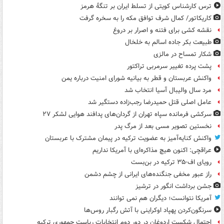
ترس کارشناس کویتی از تسلط ایران بر تنگۀ هرمز
کاریکاتور/ کمال شرف توافق مکه را به سخره گرفت
نقشه کشی برای فتنه و اصرار بر دروغ
طبیعت بکر جاده اسالم به خلخال
شکار تمساح در مالزی
پشت پرده تغییر سرمربی تراکتور
واکنش عربستان و قطر به بیانیه شورای امنیت درباره یمن
مرد سال والیبال آسیا انتخاب شد
عامل اصلی قتل حمیدرضا رجب‌زاده دستگیر شد
سرکشی فرمانده سپاه تهران از گردان‌های پدافند هوایی لشکر ۲۷
نخستین تصویر مسی بعد از مرگ پدر
واکنش کنایه‌آمیز به عضویت ترکیه در پیمان مشترک با عربستان
عراقچی: اکنون هیچ مذاکره‌ای با آمریکا نداریم
رویای اف-۳۵ ترکیه در بن‌بست
راز عبور مخفی جنگنده‌های ایرانی از چشم دشمن
جشن برداشت انگور در ترشیز
آمریکا نتوانست؛ دیگران هم نمی توانند
سرنگون‌کردن پهپاد اوکراینی با آتش رگبار روس‌ها
احتمال شکست اردوغان در دور دوم انتخابات ریاست جمهوری ترکیه