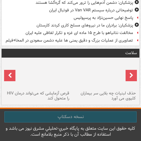
پزشکیان: دشمن آدم‌هایی را ترور می‌کند که گره‌گشا هستند
توضیحاتی درباره سیستم Van VAR در فوتبال ایران
پاسخ نهایی حسین‌نژاد به پرسپولیس
پزشکیان: برادران ما در نیروهای مسلح کاری کردند کارستان
مخالفت نتانیاهو با طرح ۱۵ ماده ای غزه و تکرار لفاظی علیه ایران
تصاویری از عملیات بزرگ و دقیق یمنی ها علیه دشمن سعودی در المخا+فیلم
سلامت
حذف لبنیات چه بلایی سر بیماران
قرص آزمایشی که می‌تواند درمان HIV
عل
کلیوی می آورد
را متحول کند
قل
نسخه دسکتاپ
کليه حقوق اين سايت متعلق به پایگاه خبري-تحليلي مشرق نيوز می باشد و
استفاده از مطالب آن با ذکر منبع بلامانع است.