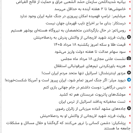
بیانیه شدیداللحن سازمان حشد الشعبی عراق و حمایت از فالح الفیاض
خاموشی‌ها تا ۲ هفته آینده به حداقل می‌رسد
مرشایمر: ترامپ فهمیده امکان پیروزی در جنگ علیه ایران وجود ندارد
درستکار: بنای ما بر اخراج نایب قهرمان جهان نیست
روس‌اتم: در حال بازگرداندن متخصصان به نیروگاه هسته‌ای بوشهر هستیم
روایت فرزند شهید لاریجانی از واکنش پدرش به ردصلاحیتش
قیمت طلا و سکه امروز یکشنبه ۱۸ مرداد ۱۴۰۵
سود سهام عدالت تا هفته دولت واریز می‌شود
نشست علنی مجازی ۱۸ مرداد ماه مجلس
هزینه باورنکردنی تیم‌های غیرفوتبالی استقلال
مزدور اینترنشنال: اسرائیل تنها متحد مردم ایران است!
دیوید میلر: اگر جنگ امروز تمام شود، ایران پیروز است و آمریکا شکست‌خورده!
دنیس درگاهی: دوست داشتم در جام جهانی بازی کنم
موشک‌های پاتریوت عربستان هم ته‌ کشید
تست مخفیانه پدافند اسرائیل از ترس ایران
جاده‌های مشهد آماده میزبانی از زائران رضوی
روایت فرزند شهید لاریجانی از واکنش او به ردصلاحیتش
پزشکیان: دشمن کسانی را ترور می‌کنند که گره‌گشا و حلال مسائل و مشکلات
جامعه ما هستند