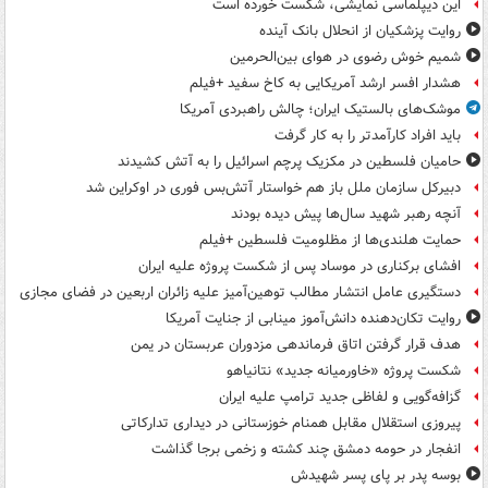
این دیپلماسی نمایشی، شکست خورده است
روایت پزشکیان از انحلال بانک آینده
شمیم خوش رضوی در هوای بین‌الحرمین
هشدار افسر ارشد آمریکایی به کاخ سفید +فیلم
موشک‌های بالستیک ایران؛ چالش راهبردی آمریکا
باید افراد کارآمدتر را به کار گرفت
حامیان فلسطین در مکزیک پرچم اسرائیل را به آتش کشیدند
دبیرکل سازمان ملل باز هم خواستار آتش‌بس فوری در اوکراین شد
آنچه رهبر شهید سال‌ها پیش دیده بودند
حمایت هلندی‌ها از مظلومیت فلسطین +فیلم
افشای برکناری در موساد پس از شکست پروژه علیه ایران
دستگیری عامل انتشار مطالب توهین‌آمیز علیه زائران اربعین در فضای مجازی
روایت تکان‌دهنده دانش‌آموز مینابی از جنایت آمریکا
هدف قرار گرفتن اتاق‌ فرماندهی مزدوران عربستان در یمن
شکست پروژه «خاورمیانه جدید» نتانیاهو
گزافه‌گویی و لفاظی جدید ترامپ علیه ایران
پیروزی استقلال مقابل همنام خوزستانی در دیداری تدارکاتی
انفجار در حومه دمشق چند کشته و زخمی برجا گذاشت
بوسه‌ پدر بر پای پسر شهیدش