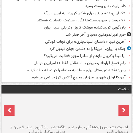
دانا وایت به بن‌بست رسید
«کمانِ پرنده» چینی برای شکار کروزها به ایران می‌آید
۷۰ درصد از صهیونیست‌ها نگران سلامت انتخابات هستند
یاوه‌گویی تولیدکننده موشک کروز اوکراینی علیه ایران
حرم امیرالمومنین محیای آخر صفر شد
آخرین نبرد «داستان اسباب‌بازی» برای نجات کودکی
جنگ با ایران، آمریکا را به دشمن جهان تبدیل کرد
آیا تینا پاکروان بازهم از ساترا مجوز فعالیت می‌گیرد؟
رقم فسخ قرارداد رضاییان با استقلال فقط ۱۰۰میلیون تومان!
یمن: نقشه عربستان برای حمله به صنعاء را در نطفه خفه کردیم
آمریکا اوایل شهریور میزبان مجمع آژانس انرژی اتمی می‌شود
سلامت
اهمیت تشخیص زودهنگام بیماری‌های
ناگفته‌هایی از آمپول های لاغری؛ از
دریچه‌ای قلب
عوارض مرگبار تا زیبایی
تا