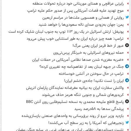
رایزنی عراقچی و همتای موریتانی خود درباره تحولات منطقه
موج تهدید علیه قضات آمریکایی پس از صدور حکم علیه ترامپ
روایتی از همدلی و همسویی ملت‌ها در مراسم اربعین
یمن: جهان به‌زودی صدای ناله سعودی‌ها را خواهد شنید
یونیفل: ارتش اسرائیل در یک روز ۱۱۳ توپ به جنوب لبنان شلیک کرده است
ترامپ: همه چیز درباره ایران به طور استثنایی خوب پیش می‌رود
عبور از خط قرمز ایران یعنی مرگ!
حمله نیروهای اسرائیلی به خبرنگار پرس‌تی‌وی
«ضربه مغزی» شدن صدها نظامی آمریکایی در حملات ایران
جنگ در جبهه لبنان بعد از تفاهم‌نامه چه تغییری کرده؟
ترامپ در حال سوختن در آتشی خودساخته
ایران را تست نکنید! جاده‌ی خشم ایران!
واکنش سفارت ایران به بیانیه مغرضانه نمایندگان پارلمان اتریش
کریدورهای شمالی و جنوبی تنگه هرمز حذف می‌شوند
پاسخ قاطع ملیحه محمدی به نسخه تسلیم‌طلبی روی آنتن BBC
پرشدگی سدها به ۵۸درصد رسید
بازدید وزیر نیرو از روند برق‌رسانی به واحدهای صنعتی بازسازی‌شده
زنجیرهایی که آمریکا را به زیر سطح آب می‌کشند!
تثبیت دستاوردهای نظامی ایران در مرزهای غربی در سایه جنگ رمضان