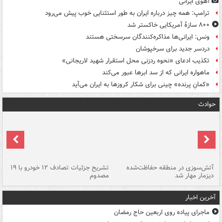
آهوی ایرانی
ترامپ: همه چیز درباره ایران به طور استثنایی خوب پیش می‌رود
۸۰۰ سازۀ آمریکایی خاکستر شد
ونس: ایرانی‌ها مذاکره‌کنندگان سرسختی هستند
دردسر جدید برای سرخپوشان
تکذیب ادعای «نحوه ردزنی محل استقرار شهید لاریجانی»
ماهواره ایرانی که از سد ابرها عبور می‌کند
«کمانِ پرنده» چینی برای شکار کروزها به ایران می‌آید
حوادث
تصادف مرگبار در محور اهواز–شوش ۲
آتش‌سوزی در منطقه حفاظت‌شده
تشریح جزئیات تصادف ۱۲ خودرو با ۱۹
پا
دیزمار مهار شد
مصدوم
آخرین اخبار
ماجرای پیاده روی اربعین حاج رمضان