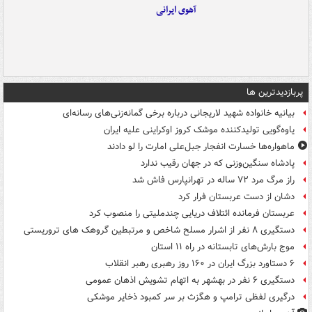
آهوی ایرانی
پربازدیدترین ها
بیانیه خانواده شهید لاریجانی درباره برخی گمانه‌زنی‌های رسانه‌ای
یاوه‌گویی تولیدکننده موشک کروز اوکراینی علیه ایران
ماهواره‌ها خسارت انفجار جبل‌علی امارت را لو دادند
پادشاه سنگین‌وزنی که در جهان رقیب ندارد
راز مرگ مرد ۷۲ ساله در تهرانپارس فاش شد
دشان از دست عربستان فرار کرد
عربستان فرمانده ائتلاف دریایی چندملیتی را منصوب کرد
دستگیری ۸ نفر از اشرار مسلح شاخص و مرتبطین گروهک های تروریستی
موج بارش‌های تابستانه در راه ۱۱ استان
۶ دستاورد بزرگ ایران در ۱۶۰ روز رهبری رهبر انقلاب
دستگیری ۶ نفر در بهشهر به اتهام تشویش اذهان عمومی
درگیری لفظی ترامپ و هگزث بر سر کمبود ذخایر موشکی