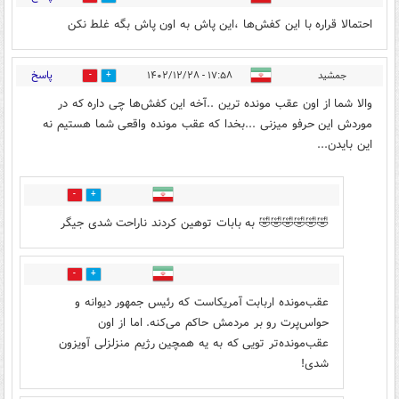
احتمالا قراره با این کفش‌ها ،این پاش به اون پاش بگه غلط نکن
پاسخ
جمشید
۱۷:۵۸ - ۱۴۰۲/۱۲/۲۸
6
0
والا شما از اون عقب مونده ترین ..آخه این کفش‌ها چی داره که در
موردش این حرفو میزنی ...بخدا که عقب مونده واقعی شما هستیم نه
این بایدن...
0
0
🤣🤣🤣🤣🤣🤣 به بابات توهین کردند ناراحت شدی جیگر
0
0
عقب‌مونده اربابت آمریکاست که رئیس جمهور دیوانه و
حواس‌پرت رو بر مردمش حاکم می‌کنه. اما از اون
عقب‌مونده‌تر تویی که به یه همچین رژیم منزلزلی آویزون
شدی!