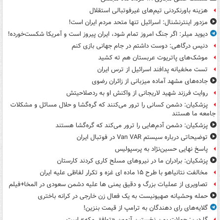
هزینه باورنکردنی تیم‌های غیرفوتبالی استقلال
مزدور اینترنشنال: اسرائیل تنها متحد مردم ایران است!
دیوید میلر: اگر جنگ امروز تمام شود، ایران پیروز است و آمریکا شکست‌خورده!
دنیس درگاهی: دوست داشتم در جام جهانی بازی کنم
موشک‌های پاتریوت عربستان هم ته‌ کشید
تست مخفیانه پدافند اسرائیل از ترس ایران
جاده‌های مشهد آماده میزبانی از زائران رضوی
روایت فرزند شهید لاریجانی از واکنش او به ردصلاحیتش
پزشکیان: دشمن کسانی را ترور می‌کنند که گره‌گشا و حلال مسائل و مشکلات
جامعه ما هستند
پزشکیان: دشمن آدم‌هایی را ترور می‌کند که گره‌گشا هستند
توضیحاتی درباره سیستم Van VAR در فوتبال ایران
پاسخ نهایی حسین‌نژاد به پرسپولیس
پزشکیان: برادران ما در نیروهای مسلح کاری کردند کارستان
مخالفت نتانیاهو با طرح ۱۵ ماده ای غزه و تکرار لفاظی علیه ایران
تصاویری از عملیات بزرگ و دقیق یمنی ها علیه دشمن سعودی در المخا+فیلم
حمله وحشیانه صهیونیست به یک فعال زن خارجی در کرانه باختری
گلایه‌های رای دهندگان به ترامپ از قیمت بنزین!
گاردین: حملات یمن نخستین آزمون «توافق مکه» است