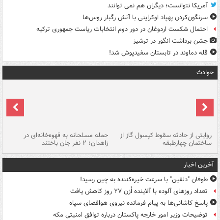
آمریکا نتوانست؛ دیگران هم نمی توانند
سرنگون‌کردن پهپاد اوکراینی با آتش رگبار روس‌ها
احتمال شکست اردوغان در دور دوم انتخابات ریاست جمهوری ترکیه
جشن برداشت انگور در ترشیز
قله دماوند در تابستان سفیدپوش شد!
حوادث
روایتی از حادثه سقوط کپسول گاز از
حمله مسلحانه به قهوه‌خانه‌ای در
عا
ساختمان چهارطبقه
زاهدان؛ ۲ نفر جان باختند
دس
آخرین اخبار
طوفان "دلفین" با سرعت خیره‌کننده به چین رسید!
تعداد روزهای آلوده با آلاینده اُزن ۲۷ روز کاهش یافت
پاسخ کاشانی‌ها به پیام فرمانده نیروی هوافضای سپاه
توضیحات وزیر امور خارجه پاکستان درباره توافق امنیتی مکه