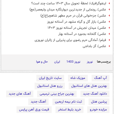
اینفوگرافیک/ لحظۀ تحویل سال ۱۴۰۳ ساعت چند است؟
عکس/ رونمایی از جدیدترین دیوارنگاره میدان ولیعصر(عج)
عکس/ جزءخوانی قرآن در حرم مطهر شاهچراغ(ع)
عکس/ بازار گل و گیاه مشهد در آستانه نوروز
عکس/ میدان تجریش در آستانه نوروز ۱۴۰۳
عکس/ گلخانه بجنورد در آستانه بهار
فیلم/ آمادگی حرم رضوی برای پذیرایی از زائران نوروزی
عکس/ گز بلداجی
برچسب‌ها
نوروز
نوروز 1403
ایران
حال و هوا
آپ آهنگ
موزیک شاه
سایت تاریخ ایران
بهترین هتل های استانبول
رزرو هتل استانبول
دانلود آهنگ جدید
بهترین جراح بینی ترمیمی
آهنگ های جدید
پرشین هتل
ثبت نام بیمه اربعین
آهنگ جدید
مزایده خودرو
خرید بلیط استخر
قیمت ورق آهن پرایس