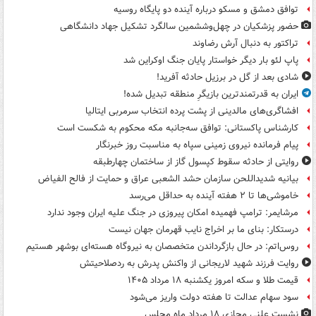
توافق دمشق و مسکو درباره آینده دو پایگاه روسیه
حضور پزشکیان در چهل‌وششمین سالگرد تشکیل جهاد دانشگاهی
تراکتور به دنبال آرش رضاوند
پاپ لئو بار دیگر خواستار پایان جنگ اوکراین شد
شادی بعد از گل در برزیل حادثه آفرید!
ایران به قدرتمندترین بازیگرِ منطقه تبدیل شده!
افشاگری‌های مالدینی از پشت پرده انتخاب سرمربی ایتالیا
کارشناس پاکستانی: توافق سه‌جانبه مکه محکوم به شکست است
پیام فرمانده نیروی زمینی سپاه به مناسبت روز خبرنگار
روایتی از حادثه سقوط کپسول گاز از ساختمان چهارطبقه
بیانیه شدیداللحن سازمان حشد الشعبی عراق و حمایت از فالح الفیاض
خاموشی‌ها تا ۲ هفته آینده به حداقل می‌رسد
مرشایمر: ترامپ فهمیده امکان پیروزی در جنگ علیه ایران وجود ندارد
درستکار: بنای ما بر اخراج نایب قهرمان جهان نیست
روس‌اتم: در حال بازگرداندن متخصصان به نیروگاه هسته‌ای بوشهر هستیم
روایت فرزند شهید لاریجانی از واکنش پدرش به ردصلاحیتش
قیمت طلا و سکه امروز یکشنبه ۱۸ مرداد ۱۴۰۵
سود سهام عدالت تا هفته دولت واریز می‌شود
نشست علنی مجازی ۱۸ مرداد ماه مجلس