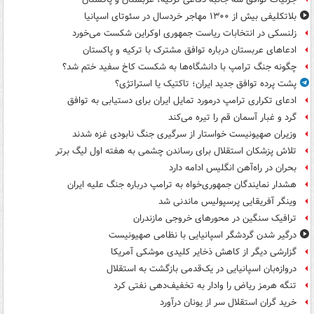
بلاتکلیفی بیش از ۱۳۰۰ مهاجر خردسال در سئوتای اسپانیا
زلنسکی در انتخابات ریاست جمهوری اوکراین شکست می‌خورد
ادعاهای عربستان درباره توافق مشترک با ترکیه و پاکستان
چگونه جنگ ترامپ با دانشگاه‌ها به شکست کاخ سفید ختم شد؟
پشت پرده توافق جدید ایران؛ تاکتیک یا استراتژی؟
ادعای تکراری ترامپ درمورد تمایل ایران برای دستیابی به توافق
گرد و غبار آسمان قم را تیره می‌کند
وزیران صهیونیست خواستار از سرگیری جنگ نابودی غزه شدند
تلاش پزشکان استقلال برای رساندن چشمی به هفته اول لیگ برتر
بحران در راه‌آهن انگلیس ادامه دارد
هشدار نمایندگان جمهوری‌خواه به ترامپ درباره جنگ علیه ایران
وینگر آفریقایی پرسپولیس ماندنی شد
ترافیک سنگین در محورهای خروجی مازندران
درگیر شدن گردشگر اسپانیایی با نظامی صهیونیست
گزارشی دیگر از کاهش ذخایر کلیدی موشکی آمریکا
دروازه‌بان اسپانیایی در یک‌قدمی بازگشت به استقلال
تنگه هرمز ریاض را وادار به تخفیف‌دهی نفتی کرد
خرید گران استقلال سر از یونان درآورد