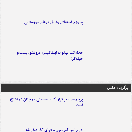
پیروزی استقلال مقابل همنام خوزستانی
حمله تند فیگو به اینفانتینو: دروغگو، پَست‌ و
حیله‌گر!
برگزیده عکس
پرچم سیاه بر فراز گنبد حسینی همچنان در اهتزاز
است
حرم امیرالمومنین محیای آخر صفر شد