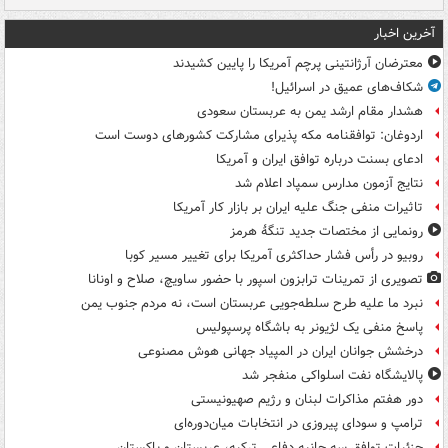
آخرین اخبار
معترضان آرژانتینی پرچم آمریکا را پایین کشیدند
شکاف‌های عمیق در اسرائیل!
هشدار مقام ارشد یمن به عربستان سعودی
اردوغان: توافقنامه مکه پذیرای مشارکت کشورهای دوست است
ادعای بسنت درباره توافق ایران و آمریکا
نتایج آزمون مدارس سمپاد اعلام شد
تاثیرات منفی جنگ علیه ایران بر بازار کار آمریکا
رونمایی از مختصات جدید تنگۀ هرمز
روبیو در رأس فشار حداکثری آمریکا برای تغییر مسیر کوبا
تصویری از تمرینات ترابزون اسپور با حضور ساویچ، صلاح و اونانا
نبرد ما علیه طرح سلطه‌جویی عربستان است، نه مردم جنوب یمن
پاسخ منفی یک لژیونر به باشگاه پرسپولیس
درخشش جوانان ایران در المپیاد جهانی هوش مصنوعی
پالایشگاه نفت اسلواکی منفجر شد
دور هفتم مذاکرات لبنان و رژیم صهیونیستی
ترامپ و سودای پیروزی در انتخابات میان‌دوره‌ای
جزئیات توافق سه جانبه دفاعی ترکیه، عربستان و پاکستان