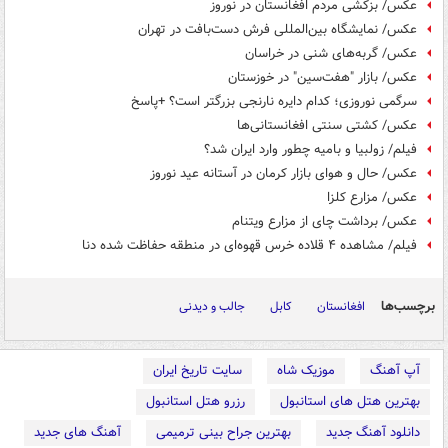
عکس/ بزکشی مردم افغانستان در نوروز
عکس/ نمایشگاه بین‌المللی فرش دست‌بافت در تهران
عکس/ گربه‌های شنی در خراسان
عکس/ بازار "هفت‌سین" در خوزستان
سرگمی نوروزی؛ کدام دایره نارنجی بزرگتر است؟ +پاسخ
عکس/ کشتی سنتی افغانستانی‌ها
فیلم/ زولبیا و بامیه چطور وارد ایران شد؟
عکس/ حال و هوای بازار کرمان در آستانه عید نوروز
عکس/ مزارع کلزا
عکس/ ‏برداشت چای از مزارع ویتنام
فیلم/ مشاهده ۴ قلاده خرس قهوه‌ای در منطقه حفاظت شده دنا
برچسب‌ها
افغانستان
کابل
جالب و دیدنی
آپ آهنگ
موزیک شاه
سایت تاریخ ایران
بهترین هتل های استانبول
رزرو هتل استانبول
دانلود آهنگ جدید
بهترین جراح بینی ترمیمی
آهنگ های جدید