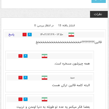
نظرات
انتشار یافته: 13
در انتظار بررسی: 0
پاسخ
۱۲:۵۰ - ۱۴۰۲/۱۲/۲۸
23
7
قالین؟؟؟؟؟؟؟؟؟خخخخخخخخخخخخخخخخخخخخخ
17
3
همه چیزشون مسخره است.
سید
1
0
البته کلمه قالین ترکی هست
1
6
بعضا فکر میکنم یه عده تو طویله به دنیا اومدن و تربیت