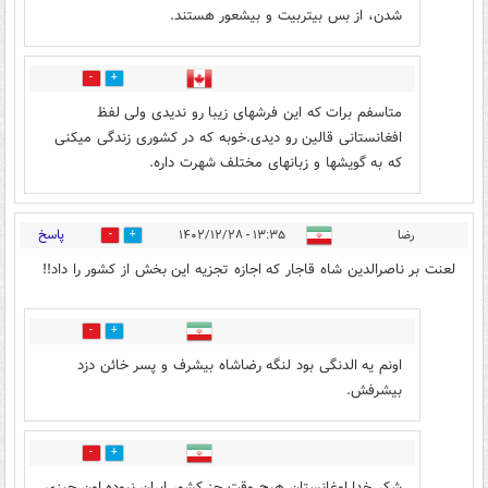
شدن، از بس بیتربیت و بیشعور هستند.
1
3
متاسفم برات که این فرشهای زیبا رو ندیدی ولی لفظ
افغانستانی قالین رو دیدی.خوبه که در کشوری زندگی میکنی
که به گویشها و زبانهای مختلف شهرت داره.
پاسخ
رضا
۱۳:۳۵ - ۱۴۰۲/۱۲/۲۸
2
17
لعنت بر ناصرالدین شاه قاجار که اجازه تجزیه این بخش از کشور را داد!!
19
12
اونم یه الدنگی بود لنگه رضاشاه بیشرف و پسر خائن دزد
بیشرفش.
3
2
شکر خدا اوغانستان هیچ وقت جز کشور ایران نبوده اون چیزی