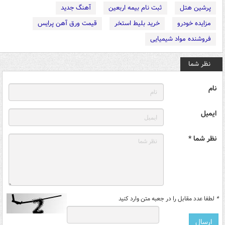
پرشین هتل
ثبت نام بیمه اربعین
آهنگ جدید
مزایده خودرو
خرید بلیط استخر
قیمت ورق آهن پرایس
فروشنده مواد شیمیایی
نظر شما
نام
ایمیل
نظر شما *
*
لطفا عدد مقابل را در جعبه متن وارد کنید