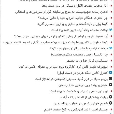
آثار مخرب مصرف الکل و سیگار در بروز بیماری‌ها
اذعان رسانه صهیونیست به موج بی‌سابقه فرار از سرزمین‌های اشغالی
چرا مغز در هنگام خواب، انرژی خود را خالی می‌کند؟
گرما برای پالایشگاه‌ها و منابع برق اروپا اضطرار آفرید
ایالات متحده واقعاً یک «ببر کاغذی» است!
آیا مصرف قهوه و نوشیدنی‌های کافئین‌دار در دوران بارداری مجاز است؟
توقف طولانی کامیون‌ها پشت مرز؛ صورت‌حساب سنگینی که به اقتصاد می‌رسد
حماقت ترامپ با ذخایر انرژی جهان چه کرد؟
چرا تابستان فصل محبوب میکروب‌هاست؟
دستگیری قاتل فراری در نوشهر
نیویورک تایمز فاش کرد: کارگروه ویژه سیا برای تفرقه افکنی در کوبا
کنترل کامل تنگه هرمز در دست ایران!
پرچم سیاه بر فراز گنبد حسینی همچنان در اهتزاز است
ماجرای پیاده روی اربعین حاج رمضان
این دیپلماسی نمایشی، شکست خورده است
روایت پزشکیان از انحلال بانک آینده
شمیم خوش رضوی در هوای بین‌الحرمین
هشدار افسر ارشد آمریکایی به کاخ سفید +فیلم