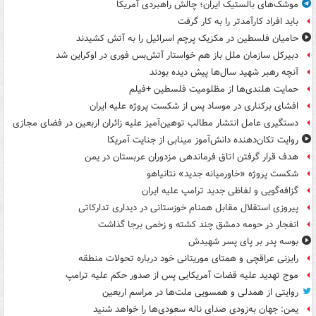
موشک‌های بالستیک ایران؛ چالش راهبردی آمریکا
باید افراد کارآمدتر را به کار گرفت
حامیان فلسطین در مکزیک پرچم اسرائیل را به آتش کشیدند
دبیرکل سازمان ملل باز هم خواستار آتش‌بس فوری در اوکراین شد
آنچه رهبر شهید سال‌ها پیش دیده بودند
حمایت هلندی‌ها از مظلومیت فلسطین +فیلم
افشای برکناری در موساد پس از شکست پروژه علیه ایران
دستگیری عامل انتشار مطالب توهین‌آمیز علیه زائران اربعین در فضای مجازی
روایت تکان‌دهنده دانش‌آموز مینابی از جنایت آمریکا
هدف قرار گرفتن اتاق‌ فرماندهی مزدوران عربستان در یمن
شکست پروژه «خاورمیانه جدید» نتانیاهو
گزافه‌گویی و لفاظی جدید ترامپ علیه ایران
پیروزی استقلال مقابل همنام خوزستانی در دیداری تدارکاتی
انفجار در حومه دمشق چند کشته و زخمی برجا گذاشت
بوسه‌ پدر بر پای پسر شهیدش
رایزنی عراقچی و همتای موریتانی خود درباره تحولات منطقه
موج تهدید علیه قضات آمریکایی پس از صدور حکم علیه ترامپ
روایتی از همدلی و همسویی ملت‌ها در مراسم اربعین
یمن: جهان به‌زودی صدای ناله سعودی‌ها را خواهد شنید