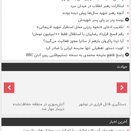
ابتکارات رهبر انقلاب در میدان نبرد
آنچه رهبر شهید سال‌ها پیش دیده بودند
بوسه‌ پدر بر پای پسر شهیدش
تکذیب ادعای «نحوه ردزنی محل استقرار شهید لاریجانی»
رقم فسخ قرارداد رضاییان با استقلال فقط ۱۰۰میلیون تومان!
آیا تینا پاکروان بازهم از ساترا مجوز فعالیت می‌گیرد؟
کویت دستور تعطیلی تنها مدرسه ایرانی را صادر کرد
پاسخ قاطع ملیحه محمدی به نسخه تسلیم‌طلبی روی آنتن BBC
حوادث
دستگیری قاتل فراری در نوشهر
آتش‌سوزی در منطقه حفاظت‌شده
دیزمار مهار شد
مص
آخرین اخبار
دردسر همزمان آمریکا و اوکراین با ته کشیدن موشک های پاتریوت