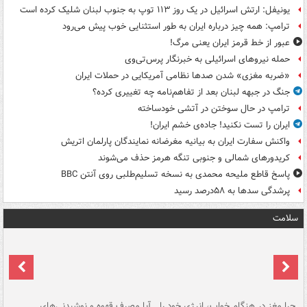
یونیفل: ارتش اسرائیل در یک روز ۱۱۳ توپ به جنوب لبنان شلیک کرده است
ترامپ: همه چیز درباره ایران به طور استثنایی خوب پیش می‌رود
عبور از خط قرمز ایران یعنی مرگ!
حمله نیروهای اسرائیلی به خبرنگار پرس‌تی‌وی
«ضربه مغزی» شدن صدها نظامی آمریکایی در حملات ایران
جنگ در جبهه لبنان بعد از تفاهم‌نامه چه تغییری کرده؟
ترامپ در حال سوختن در آتشی خودساخته
ایران را تست نکنید! جاده‌ی خشم ایران!
واکنش سفارت ایران به بیانیه مغرضانه نمایندگان پارلمان اتریش
کریدورهای شمالی و جنوبی تنگه هرمز حذف می‌شوند
پاسخ قاطع ملیحه محمدی به نسخه تسلیم‌طلبی روی آنتن BBC
پرشدگی سدها به ۵۸درصد رسید
سلامت
ت
چرا مغز در هنگام خواب، انرژی خود را
آیا مصرف قهوه و نوشیدنی‌های
چر