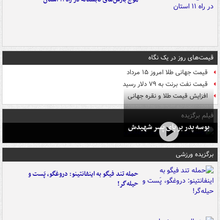
قیمت‌های روز در یک نگاه
قیمت جهانی طلا امروز ۱۵ مرداد
قیمت نفت برنت به ۷۹ دلار رسید
افزایش قیمت طلا و نقره جهانی
فیلم برگزیده
بوسه‌ پدر بر پای پسر شهیدش
برگزیده ورزشی
حمله تند فیگو به اینفانتینو: دروغگو، پَست‌ و
حیله‌گر!