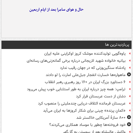
حال و هوای سامرا بعد از ایام اربعین
پربازدیدترین ها
یاوه‌گویی تولیدکننده موشک کروز اوکراینی علیه ایران
بیانیه خانواده شهید لاریجانی درباره برخی گمانه‌زنی‌های رسانه‌ای
پادشاه سنگین‌وزنی که در جهان رقیب ندارد
ماهواره‌ها خسارت انفجار جبل‌علی امارت را لو دادند
۶ دستاورد بزرگ ایران در ۱۶۰ روز رهبری رهبر انقلاب
ترامپ: همه چیز درباره ایران به طور استثنایی خوب پیش می‌رود
دشان از دست عربستان فرار کرد
عربستان فرمانده ائتلاف دریایی چندملیتی را منصوب کرد
«کمانِ پرنده» چینی برای شکار کروزها به ایران می‌آید
۸۰۰ سازۀ آمریکایی خاکستر شد
خود فروخته‌ها چطور با موساد همکاری می‌کردند؟
واکنش عالیشاه بعد از پیوستن به گل‌گهر