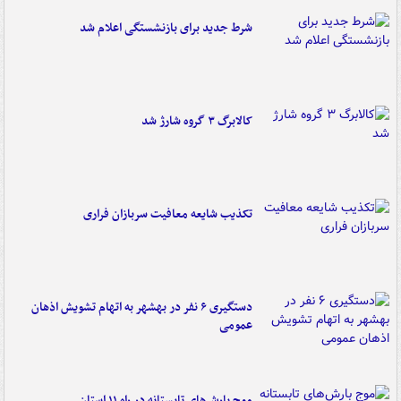
شرط جدید برای بازنشستگی اعلام شد
کالابرگ ۳ گروه شارژ شد
تکذیب شایعه معافیت سربازان فراری
دستگیری ۶ نفر در بهشهر به اتهام تشویش اذهان
عمومی
موج بارش‌های تابستانه در راه ۱۱ استان