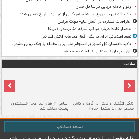
وقوع حادثه دریایی در ساحل عمان
تاکید الزیدی بر خروج نیروهای آمریکایی از عراق در تاریخ تعیین شده
اعتراضات گسترده در آلمان علیه دولت مرتس
هشدار کانادا درباره عواقب تعرفه ۵۰ درصدی آمریکا
نفوذ اطلاعاتی ایران در یگان فوق محرمانه ارتش اسرائیل!
تأکید دادستان کل کشور بر انسجام ملی برای مقابله با جنگ روانی دشمن
باران مهمان تابستانی ارتفاعات دماوند شد
سلامت
تنگی انگشتر و کفش در گرما؛ واکنش
اسامی ژل‌های غیر مجاز شستشوی
مر
طبیعی بدن یا هشدار جدی؟
پوست منتشر شد
نسخه دسکتاپ
کليه حقوق اين سايت متعلق به پایگاه خبري-تحليلي مشرق نيوز می باشد و