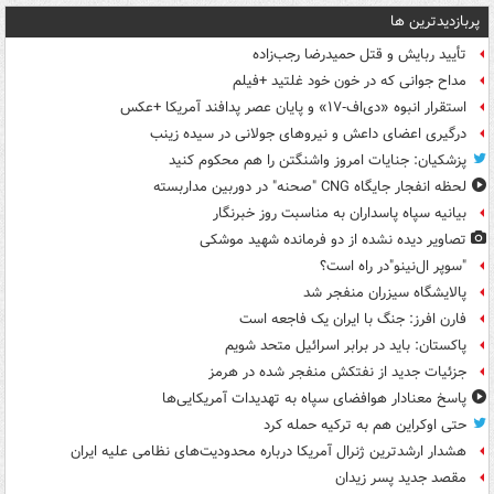
پربازدیدترین ها
تأیید ربایش و قتل حمیدرضا رجب‌زاده
مداح جوانی که در خون خود غلتید +فیلم
استقرار انبوه «دی‌اف‑۱۷» و پایان عصر پدافند آمریکا +عکس
درگیری اعضای داعش و نیروهای جولانی در سیده زینب
پزشکیان: جنایات امروز واشنگتن را هم محکوم کنید
لحظه انفجار جایگاه CNG "صحنه" در دوربین مداربسته
بیانیه سپاه پاسداران به مناسبت روز خبرنگار
تصاویر دیده‌ نشده از دو فرمانده شهید موشکی
"سوپر ال‌نینو"در راه است؟
پالایشگاه سیزران منفجر شد
فارن افرز: جنگ با ایران یک فاجعه است
پاکستان: باید در برابر اسرائیل متحد شویم
جزئیات جدید از نفتکش منفجر شده در هرمز
پاسخ معنادار هوافضای سپاه به تهدیدات آمریکایی‌ها
حتی اوکراین هم به ترکیه حمله کرد
هشدار ارشدترین ژنرال آمریکا درباره محدودیت‌های نظامی علیه ایران
مقصد جدید پسر زیدان