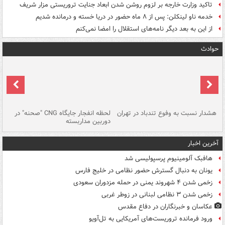
تاکید وزارت خارجه بر لزوم روشن شدن ابعاد جنایت تروریستی مزار شریف
خدمه ناو لینکلن: پس از ۸ ماه حضور در دریا خسته و درمانده‌ شدیم
از این به بعد دیگر نامه‌های استقلال را امضا نمی‌کنم
حوادث
ای
هشدار نسبت به وفوع تندباد در تهران
لحظه انفجار جایگاه CNG "صحنه" در
دس
دوربین مداربسته
ات
آخرین اخبار
هافبک آلومینیوم پرسپولیسی شد
یونان به دنبال گسترش حضور نظامی در خلیج فارس
زخمی شدن ۴ شهروند یمنی در حمله مزدوران سعودی
زخمی شدن ۳ نظامی لبنانی در زوطر غربی
عکاسان و خبرنگاران در دفاع مقدس
ورود فرمانده تروریست‌های آمریکایی به تل‌آویو