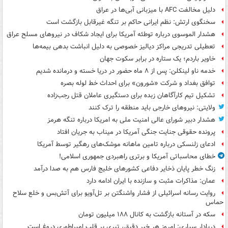
دلیل مخالفت AFC با میزبانی آبی‌ها در عراق
سخنگوی ارتش: نظم ایرانی حاکم بر تنگه غیرقابل بازگشت است
هشدار الموسوی درباره توطئه آمریکا برای ایجاد شکاف در نیروهای مسلح عراق
تعطیلی تدریجی مراکز دیالیز خصوصی به دلیل انباشت بدهی بیمه‌ها
خاویر باردم؛ یک ستاره در برابر سکوت جهان
خدمه ناو لینکلن: پس از ۸ ماه حضور در دریا خسته و درمانده‌ شدیم
توافق بغداد و شرکت «شورون» برای احداث خط لوله بصره
تشکیل تیم کارآگاهان زبده برای دستگیری عاملان قتل رجب‌زاده
ولایتی: نیروهای خارجی باید منطقه را ترک کنند
هشدار دبیر شورای عالی امنیت ملی به امریکا درباره تنگه هرمز
پرونده حقوقی جنایت جنگی آمریکا در میناب به جریان افتاد
ادعای زلنسکی درباره تامین ماهانه موشک‌های رهگیر توسط آمریکا
خطای محاسباتی آمریکا و برتری راهبردی جمهوری اسلامی!
زنگ خطر پایان ذخایر دفاعی کشورهای خلیج فارس هم به صدا درآمد
عمان: مذاکرات مثبت و سازنده با ایران ادامه دارد
روایت رسانه اسرائیلی از فشار واشنگتن بر تل‌آویو برای آتش‌بس و خلع سلاح
حماس
سکه در آستانه بازگشت به کانال ۱۸۸ میلیون تومان
دریادار سیاری: امروز هر خبر دقیق، تیری بر قلب امپراطوری دروغ است