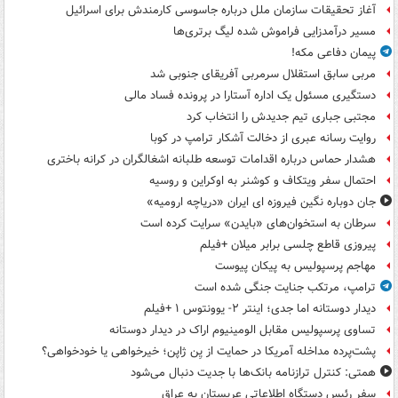
آغاز تحقیقات سازمان ملل درباره جاسوسی کارمندش برای اسرائیل
مسیر درآمدزایی فراموش شده لیگ برتری‌ها
پیمان دفاعی مکه!
مربی سابق استقلال سرمربی آفریقای جنوبی شد
دستگیری مسئول یک اداره آستارا در پرونده فساد مالی
مجتبی جباری تیم جدیدش را انتخاب کرد
روایت رسانه عبری از دخالت آشکار ترامپ در کوبا
هشدار حماس درباره اقدامات توسعه طلبانه اشغالگران در کرانه باختری
احتمال سفر ویتکاف و کوشنر به اوکراین و روسیه
جان دوباره نگین فیروزه ای ایران «دریاچه ارومیه»
سرطان به استخوان‌های «بایدن» سرایت کرده است
پیروزی قاطع چلسی برابر میلان +فیلم
مهاجم پرسپولیس به پیکان پیوست
ترامپ، مرتکب جنایت جنگی شده است
دیدار دوستانه اما جدی؛ اینتر ۲- یوونتوس ۱ +فیلم
تساوی پرسپولیس مقابل الومینیوم اراک در دیدار دوستانه
پشت‌پرده مداخله آمریکا در حمایت از یِن ژاپن؛ خیرخواهی یا خودخواهی؟
همتی: کنترل ترازنامه بانک‌ها با جدیت دنبال می‌شود
سفر رئیس دستگاه اطلاعاتی عربستان به عراق