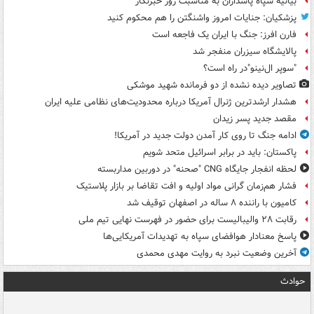
بیانیه سپاه پاسداران به مناسبت روز خبرنگار
پزشکیان: جنایات امروز واشنگتن را هم محکوم کنید
فارن افرز: جنگ با ایران یک فاجعه است
پالایشگاه سیزران منفجر شد
"سوپر ال‌نینو"در راه است؟
تصاویر دیده‌ نشده از دو فرمانده شهید موشکی
هشدار ارشدترین ژنرال آمریکا درباره محدودیت‌های نظامی علیه ایران
مقصد جدید پسر زیدان
ادامه جنگ تا روی کار آمدن دولت جدید در آمریکا!
پاکستان: باید در برابر اسرائیل متحد شویم
لحظه انفجار جایگاه CNG "صحنه" در دوربین مداربسته
فشار هم‌زمان گرانی مواد اولیه و افت تقاضا بر بازار پلاستیک
کامیون با راننده ۸ ساله در اصفهان توقیف شد
رقابت ۲۸ والیبالیست برای حضور در فهرست نهایی تیم ملی
پاسخ معنادار هوافضای سپاه به تهدیدات آمریکایی‌ها
آخرین وضعیت نبرد به روایت مهدی محمدی
حوادث