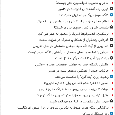
ماجرای تصویب کنوانسیون خزر چیست؟
فوران یک آتشفشان قدرتمند در کلمبیا
تنگه هرمز، برگ برنده ایران قدرتمند!
اعلام محل میزبانی استقلال و پرسپولیس در لیگ برتر
نشست خبری رئیس جمهور در روز خبرنگار
پزشکیان: گفت‌وگوها آمریکا را مجبور به همراهی کرد
قدردانی پزشکیان از همکاری صنوف در شرایط سخت
تصاویری از آیت‌الله سید مجتبی خامنه‌ای در حال تدریس
عراقچی: تفاهم با عمان به‌معنی بازگشایی تنگه هرمز نیست
پزشکیان: آمریکا استعمارگر و قاتل است
واکنش باشگاه خیبر به حواشی صفحات مجازی +عکس
جزئیات جدید از نفتکش منفجر شده در هرمز
راهبرد ایران "پنتاگون" را شکست می‌دهد
صدور ۱۰ فقره حکم قصاص برای «کلثوم اکبری»
مهلت ۳ روزه سازمان بورس به هلدینگ خلیج فارس
وکیل ترامپ در پرونده حق‌السکوت، وزیر دادگستری شد
سردار علی عظمایی در کنار دو فرمانده شهید
بازگشایی تنگه هرمز منوط به پذیرش شروط ایران از سوی آمریکاست
روز خبرنگار نامبارک!