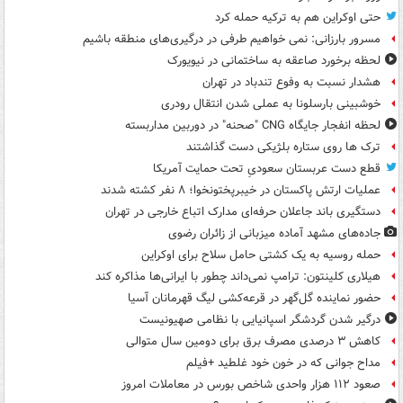
حتی اوکراین هم به ترکیه حمله کرد
مسرور بارزانی: نمی خواهیم طرفی در درگیری‌های منطقه باشیم
لحظه برخورد صاعقه به ساختمانی در نیویورک
هشدار نسبت به وفوع تندباد در تهران
خوشبینی بارسلونا به عملی شدن انتقال رودری
لحظه انفجار جایگاه CNG "صحنه" در دوربین مداربسته
ترک ها روی ستاره بلژیکی دست گذاشتند
قطع دست عربستان سعودیِ تحت حمایت آمریکا
عملیات ارتش پاکستان در خیبرپختونخوا؛ ۸ نفر کشته شدند
دستگیری باند جاعلان حرفه‌ای مدارک اتباع خارجی در تهران
جاده‌های مشهد آماده میزبانی از زائران رضوی
حمله روسیه به یک کشتی حامل سلاح برای اوکراین
هیلاری کلینتون: ترامپ نمی‌داند چطور با ایرانی‌ها مذاکره کند
حضور نماینده گل‌گهر در قرعه‌کشی لیگ قهرمانان آسیا
درگیر شدن گردشگر اسپانیایی با نظامی صهیونیست
کاهش ۳ درصدی مصرف برق برای دومین سال متوالی
مداح جوانی که در خون خود غلطید +فیلم
صعود ۱۱۲ هزار واحدی شاخص بورس در معاملات امروز