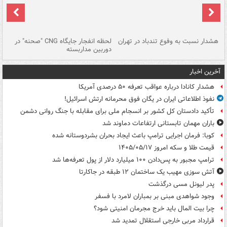
ای
هشدار نسبت به وفوع تندباد در تهران
لحظه انفجار جایگاه CNG "صحنه" در
دس
دوربین مداربسته
ات
آخرین اخبار
هشدار کانادا درباره عواقب تعرفه ۵۰ درصدی آمریکا
نفوذ اطلاعاتی ایران در یگان فوق محرمانه ارتش اسرائیل!
تأکید دادستان کل کشور بر انسجام ملی برای مقابله با جنگ روانی دشمن
باران مهمان تابستانی ارتفاعات دماوند شد
کوبا: فرمان اجرایی ترامپ باعث ایجاد بحران بشردوستانه شده
قیمت طلا و سکه امروز ۱۴۰۵/۰۵/۱۷
ترامپ مجبور به پس‌دادن ۱۰۰ میلیارد دلار از پول تعرفه‌ها شد
آتش سوزی مهیب یک ساختمان ۱۲ طبقه در جاکارتا
پدر لیونل مسی درگذشت
وجود شواهدی مبنی بر بمباران لامرد با فسفر
چرا بیت المال باید خرج مجرمان امنیتی شود؟
قرارداد مربی خارجی استقلال تمدید شد