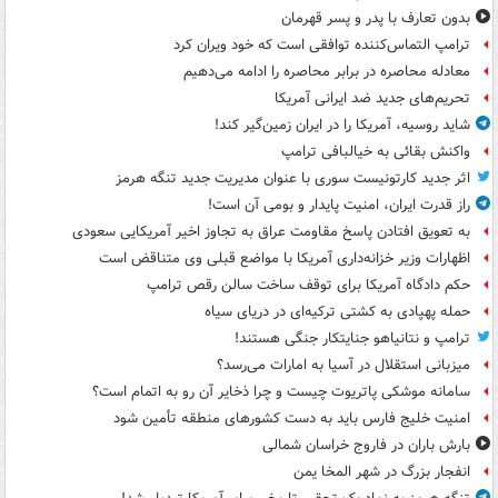
بدون تعارف با پدر و پسر قهرمان
ترامپ التماس‌کننده توافقی است که خود ویران کرد
معادله محاصره در برابر محاصره را ادامه می‌دهیم
تحریم‌های جدید ضد ایرانی آمریکا
شاید روسیه، آمریکا را در ایران زمین‌گیر کند!
واکنش بقائی به خیالبافی ترامپ
اثر جدید کارتونیست سوری با عنوان مدیریت جدید تنگه هرمز
راز قدرت ایران، امنیت پایدار و بومی آن است!
به تعویق افتادن پاسخ مقاومت عراق به تجاوز اخیر آمریکایی سعودی
اظهارات وزیر خزانه‌داری آمریکا با مواضع قبلی وی متناقض است
حکم دادگاه آمریکا برای توقف ساخت سالن رقص ترامپ
حمله پهپادی به کشتی ترکیه‌ای در دریای سیاه
ترامپ و نتانیاهو جنایتکار جنگی هستند!
میزبانی استقلال در آسیا به امارات می‌رسد؟
سامانه موشکی پاتریوت چیست و چرا ذخایر آن رو به اتمام است؟
امنیت خلیج فارس باید به دست کشورهای منطقه تأمین شود
بارش باران در فاروج خراسان شمالی
انفجار بزرگ در شهر المخا یمن