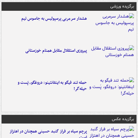
برگزیده ورزشی
هشدار سرمربی پرسپولیس به جاسوس تیم
پیروزی استقلال مقابل همنام خوزستانی
حمله تند فیگو به اینفانتینو: دروغگو، پَست‌ و
حیله‌گر!
برگزیده عکس
پرچم سیاه بر فراز گنبد حسینی همچنان در اهتزاز
است