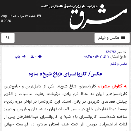
شنبه ۱۷ مرداد ۱۴۰۵ -
Aug
8 2026
عکس و فیلم
کد خبر
1550756
تاریخ انتشار:
۷ آذر ۱۴۰۲ - ۰۸:۲۵
۰ نظر
چاپ
عکس و فیلم
عکس/ کاروانسرای «باغ شیخ» ساوه
به گزارش مشرق،
کاروانسرای «باغ شیخ»، یکی از کامل‌ترین و جامع‌ترین
کاروانسراهای ایران به لحاظ فرم پلان، تزئینات، رعایت تناسبات و الگوی
چینش فضاهای کاربردی در پلان، است. این کاروانسرا در اواخر دوره زندیه،
توسط عبدالغفارخان خلج در مسیر قم، اصفهان به همدان و قزوین و تبریز
ساخته شده‌است. کاروانسرای باغ شیخ یا کاروانسرای عبدالغفارخان پس از
قنات ابراهیم‌آباد دومین اثر ثبت شده استان مرکزی در فهرست جهانی