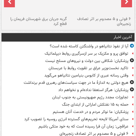
۶ فوتی و ۵ مصدوم بر اثر تصادف
گربه جریان برق شهرستان فریمان را
رگ
زنجیره‌ای
قطع کرد
آخرین اخبار
آیا از نفوذ نتانیاهو در واشنگتن کاسته شده است؟
توافق پرو و مکزیک بر سر ازسرگیری روابط دیپلماتیک
پزشکیان: شکافی بین دولت و نیروهای مسلح نیست
تاکید نخست‌وزیر عراق بر تقویت روابط با عربستان
وقتی رسانه عبری از کابوس بنیامین نتانیاهو می‌گوید
هیچ دولتی به اندازۀ ما در جهت سیاست‌های رهبری قدم برنداشت
پزشکیان: هرگز استعفا نداده‌ام و نخواهم داد
تجاوزات مجدد رژیم صهیونیستی به جنوب لبنان
حمله به ۱۵ نفتکش‌ اماراتی از ابتدای جنگ
پزشکیان: ما نوکر مردم و در خدمت آنان هستیم
سنای آمریکا لایحه تحریم‌های گسترده انرژی روسیه را تصویب کرد
عراقچی: زمان آن فرا رسیده است که به خود متکی باشیم
۶ فوتی و ۵ مصدوم بر اثر تصادف زنجیره‌ای