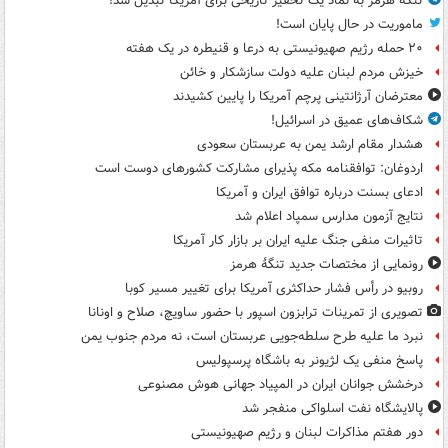
تنگه هرمز به نماد یک تحقیر تاریخی برای آمریکا تبدیل شد!
ماموریت در حال پایان است!
۲۰ حمله رژیم صهیونیستی به درعا و قنیطره در یک هفته
خیزش مردم لبنان علیه دولت سازشکار و خائن
معترضان آرژانتینی پرچم آمریکا را پایین کشیدند
شکاف‌های عمیق در اسرائیل!
هشدار مقام ارشد یمن به عربستان سعودی
اردوغان: توافقنامه مکه پذیرای مشارکت کشورهای دوست است
ادعای بسنت درباره توافق ایران و آمریکا
نتایج آزمون مدارس سمپاد اعلام شد
تاثیرات منفی جنگ علیه ایران بر بازار کار آمریکا
رونمایی از مختصات جدید تنگۀ هرمز
روبیو در رأس فشار حداکثری آمریکا برای تغییر مسیر کوبا
تصویری از تمرینات ترابزون اسپور با حضور ساویچ، صلاح و اونانا
نبرد ما علیه طرح سلطه‌جویی عربستان است، نه مردم جنوب یمن
پاسخ منفی یک لژیونر به باشگاه پرسپولیس
درخشش جوانان ایران در المپیاد جهانی هوش مصنوعی
پالایشگاه نفت اسلواکی منفجر شد
دور هفتم مذاکرات لبنان و رژیم صهیونیستی