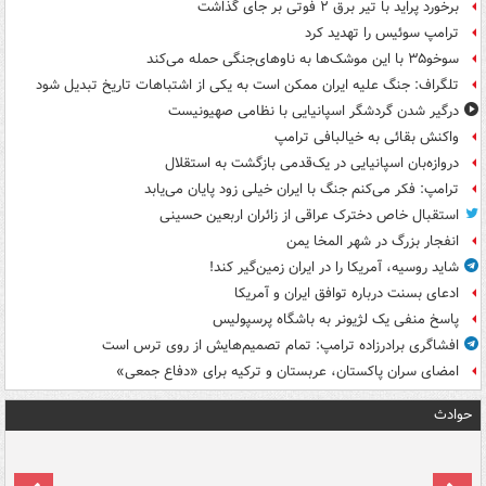
برخورد پراید با تیر برق ۲ فوتی بر جای گذاشت
ترامپ سوئیس را تهدید کرد
سوخو۳۵ با این موشک‌ها به ناوهای‌جنگی حمله می‌کند
تلگراف: جنگ علیه ایران ممکن است به یکی از اشتباهات تاریخ تبدیل شود
درگیر شدن گردشگر اسپانیایی با نظامی صهیونیست
واکنش بقائی به خیالبافی ترامپ
دروازه‌بان اسپانیایی در یک‌قدمی بازگشت به استقلال
ترامپ: فکر می‌کنم جنگ با ایران خیلی زود پایان می‌یابد
استقبال خاص دخترک عراقی از زائران اربعین حسینی
انفجار بزرگ در شهر المخا یمن
شاید روسیه، آمریکا را در ایران زمین‌گیر کند!
ادعای بسنت درباره توافق ایران و آمریکا
پاسخ منفی یک لژیونر به باشگاه پرسپولیس
افشاگری برادرزاده ترامپ: تمام تصمیم‌هایش از روی ترس است
امضای سران پاکستان، عربستان و ترکیه برای «دفاع جمعی»
حوادث