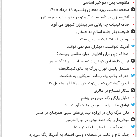
مقاومت یمن؛ دو خیز اساسی
صفحه نخست روزنامه‌های یکشنبه ۱۸ مرداد ۱۴۰۵
آتش‌سوزی در تأسیسات آرامکو در جنوب غرب عربستان
حذف لبنیات چه بلایی سر بیماران کلیوی می آورد
طبیعت بکر جاده اسالم به خلخال
رویای اف-۳۵ ترکیه در بن‌بست
آمریکا نتوانست؛ دیگران هم نمی توانند
اهداف ژاپن برای افزایش توان نظامی چیست؟
ترس کارشناس کویتی از تسلط ایران بر تنگۀ هرمز
هشدار پلیس تهران بزرگ به «کودک‌بلاگرها»
اعتراف جالب یک رسانه آمریکایی به شکست
قرص آزمایشی که می‌تواند درمان HIV را متحول کند
شکار تمساح در مالزی
دلایل پارگی رگ خونی در چشم
توافق مکه برای سعودی امنیت آور نیست!
علل مرگ زنان در ایران؛ بیماری‌های قلبی همچنان در صدر
میدان‌داری یک دهه نودی در بین‌الحرمین
از غزه بگویید...! حتی با یک توییت!
جنگ تاج و تخت در منطقه؛ وقتی اعتماد به آمریکا رنگ می‌بازد