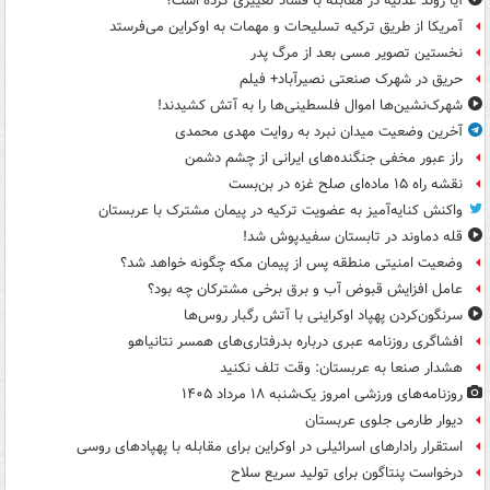
آیا روند عدلیه در مقابله با فساد تغییری کرده است؟
آمریکا از طریق ترکیه تسلیحات و مهمات به اوکراین می‌فرستد
نخستین تصویر مسی بعد از مرگ پدر
حریق در شهرک صنعتی نصیرآباد+ فیلم
شهرک‌نشین‌ها اموال فلسطینی‌ها را به آتش کشیدند!
آخرین وضعیت میدان نبرد به روایت مهدی محمدی
راز عبور مخفی جنگنده‌های ایرانی از چشم دشمن
نقشه راه ۱۵ ماده‌ای صلح غزه در بن‌بست
واکنش کنایه‌آمیز به عضویت ترکیه در پیمان مشترک با عربستان
قله دماوند در تابستان سفیدپوش شد!
وضعیت امنیتی منطقه پس از پیمان مکه چگونه خواهد شد؟
عامل افزایش قبوض آب و برق برخی مشترکان چه بود؟
سرنگون‌کردن پهپاد اوکراینی با آتش رگبار روس‌ها
افشاگری روزنامه عبری درباره بدرفتاری‌های همسر نتانیاهو
هشدار صنعا به عربستان: وقت تلف نکنید
روزنامه‌های ورزشی امروز یک‌شنبه ۱۸ مرداد ۱۴۰۵
دیوار طارمی جلوی عربستان
استقرار رادارهای اسرائیلی در اوکراین برای مقابله با پهپادهای روسی
درخواست پنتاگون برای تولید سریع سلاح