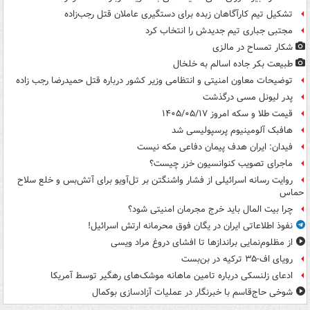
تشکیل تیم کارآگاهان زبده برای دستگیری عاملان قتل رجب‌زاده
مجتبی جباری تیم جدیدش را انتخاب کرد
شکار تمساح در مالزی
طبیعت بکر جاده اسالم به خلخال
توضیحات معاون امنیتی و انتظامی وزیر کشور درباره قتل حمیدرضا رجب زاده
پدر لیونل مسی درگذشت
قیمت طلا و سکه امروز ۱۴۰۵/۰۵/۱۷
هافبک آلومینیوم پرسپولیسی شد
فیدان: ایران هدف پیمان دفاعی مکه نیست
ماجرای تصویب کنوانسیون خزر چیست؟
روایت رسانه اسرائیلی از فشار واشنگتن بر تل‌آویو برای آتش‌بس و خلع سلاح
حماس
چرا بیت المال باید خرج مجرمان امنیتی شود؟
نفوذ اطلاعاتی ایران در یگان فوق محرمانه ارتش اسرائیل!
از مظلوم‌نمایی براندازها تا افشای دروغ مراد ویسی
رویای اف-۳۵ ترکیه در بن‌بست
ادعای زلنسکی درباره تامین ماهانه موشک‌های رهگیر توسط آمریکا
شوخی حاج‌قاسم با خبرنگار در عملیات آزادسازی بوکمال