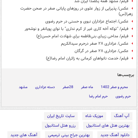
فیلم/ مشهد همه یکصدا ایران شد
عکس/ پذیرایی از زوار علوی در روزهای پایانی صفر در صحن حضرت
زهرا(س)
عکس/ اجتماع عزاداران نبوی و حسنی در حرم رضوی
فیلم/ "توکه آخه کاری غیر از کرم نداری" با نوای پویانفر و نوشه‌ور
فیلم/ مداحی زیبای بنی‌فاطمه برای شهادت امام حسن(ع)
عکس/ عزاداری ۲۸ صفر درحرم سیدالکریم
عکس/ عزاداری ۲۸ صفر در گرگان
فیلم/ خدمت نانواهای کرمانی به زائران امام رضا(ع)
برچسب‌ها
محرم و صفر 1402
ماه صفر
28صفر
دسته عزاداری
مشهد
حرم رضوی
حرم امام رضا
آپ آهنگ
موزیک شاه
سایت تاریخ ایران
بهترین هتل های استانبول
رزرو هتل استانبول
دانلود آهنگ جدید
بهترین جراح بینی ترمیمی
آهنگ های جدید