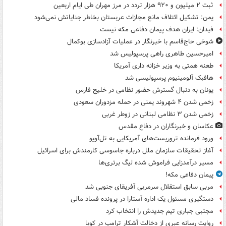
ثبت ۲ میلیون و ۹۲۰ هزار تردد در مرز مهران طی ایام اربعین
یمن: تشکیل ائتلاف مانع مجازات عربستان بخاطر جنایاتش نمی‌شود
فیدان: ایران هدف پیمان دفاعی مکه نیست
شوخی حاج‌قاسم با خبرنگار در عملیات آزادسازی بوکمال
امیرحسین طاهری راهی پرسپولیس شد
طعنه همتی به وزیر خزانه داری آمریکا
هافبک آلومینیوم پرسپولیسی شد
یونان به دنبال گسترش حضور نظامی در خلیج فارس
زخمی شدن ۴ شهروند یمنی در حمله مزدوران سعودی
زخمی شدن ۳ نظامی لبنانی در زوطر غربی
عکاسان و خبرنگاران در دفاع مقدس
ورود فرمانده تروریست‌های آمریکایی به تل‌آویو
آغاز تحقیقات سازمان ملل درباره جاسوسی کارمندش برای اسرائیل
مسیر درآمدزایی فراموش شده لیگ برتری‌ها
پیمان دفاعی مکه!
مربی سابق استقلال سرمربی آفریقای جنوبی شد
دستگیری مسئول یک اداره آستارا در پرونده فساد مالی
مجتبی جباری تیم جدیدش را انتخاب کرد
روایت رسانه عبری از دخالت آشکار ترامپ در کوبا