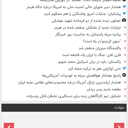
لحظه انفجار جایگاه CNG "صحنه" در دوربین مداربسته
هشدار دبیر شورای عالی امنیت ملی به امریکا درباره تنگه هرمز
پزشکیان: جنایات امروز واشنگتن را هم محکوم کنید
تصاویر دیده‌ نشده از دو فرمانده شهید موشکی
جزئیات جدید از نفتکش منفجر شده در هرمز
بیانیه سپاه پاسداران به مناسبت روز خبرنگار
"سوپر ال‌نینو"در راه است؟
پالایشگاه سیزران منفجر شد
فارن افرز: جنگ با ایران یک فاجعه است
پاکستان: باید در برابر اسرائیل متحد شویم
حتی اوکراین هم به ترکیه حمله کرد
پاسخ معنادار هوافضای سپاه به تهدیدات آمریکایی‌ها
هشدار ارشدترین ژنرال آمریکا درباره محدودیت‌های نظامی علیه ایران
مقصد جدید پسر زیدان
تشکیل تیم کارآگاهان زبده برای دستگیری عاملان قتل رجب‌زاده
حوادث