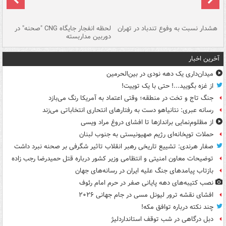
ای
هشدار نسبت به وفوع تندباد در تهران
لحظه انفجار جایگاه CNG "صحنه" در
دس
دوربین مداربسته
ات
آخرین اخبار
میدان‌داری یک دهه نودی در بین‌الحرمین
از غزه بگویید...! حتی با یک توییت!
جنگ تاج و تخت در منطقه؛ وقتی اعتماد به آمریکا رنگ می‌بازد
رسانه عبری: نتانیاهو دست به رفتارهای انتحاری انتخاباتی می‌زند
از مظلوم‌نمایی براندازها تا افشای دروغ مراد ویسی
حملات توپخانه‌ای رژیم صهیونیستی به جنوب لبنان
صفار هرندی: تشییع تاریخی رهبر انقلاب تاثیر شگرفی بر صحنه نبرد داشت
توضیحات معاون امنیتی و انتظامی وزیر کشور درباره قتل حمیدرضا رجب زاده
بازتاب پیامدهای جنگ علیه ایران در رسانه‌های جهان
نصب کتیبه‌های دهه پایانی صفر در حرم امام رئوف
افشای نقشه ترور لیونل مسی در جام جهانی ۲۰۲۶
چند نکته درباره توافق مکه!
دبل درگاهی در شب توقف استانداردلیژ