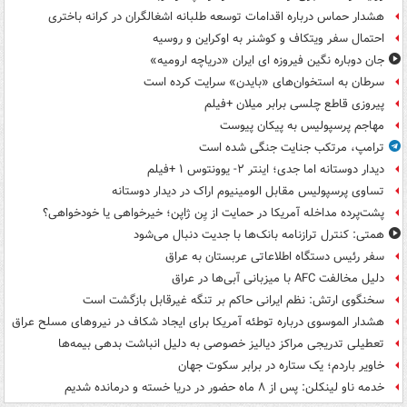
هشدار حماس درباره اقدامات توسعه طلبانه اشغالگران در کرانه باختری
احتمال سفر ویتکاف و کوشنر به اوکراین و روسیه
جان دوباره نگین فیروزه ای ایران «دریاچه ارومیه»
سرطان به استخوان‌های «بایدن» سرایت کرده است
پیروزی قاطع چلسی برابر میلان +فیلم
مهاجم پرسپولیس به پیکان پیوست
ترامپ، مرتکب جنایت جنگی شده است
دیدار دوستانه اما جدی؛ اینتر ۲- یوونتوس ۱ +فیلم
تساوی پرسپولیس مقابل الومینیوم اراک در دیدار دوستانه
پشت‌پرده مداخله آمریکا در حمایت از یِن ژاپن؛ خیرخواهی یا خودخواهی؟
همتی: کنترل ترازنامه بانک‌ها با جدیت دنبال می‌شود
سفر رئیس دستگاه اطلاعاتی عربستان به عراق
دلیل مخالفت AFC با میزبانی آبی‌ها در عراق
سخنگوی ارتش: نظم ایرانی حاکم بر تنگه غیرقابل بازگشت است
هشدار الموسوی درباره توطئه آمریکا برای ایجاد شکاف در نیروهای مسلح عراق
تعطیلی تدریجی مراکز دیالیز خصوصی به دلیل انباشت بدهی بیمه‌ها
خاویر باردم؛ یک ستاره در برابر سکوت جهان
خدمه ناو لینکلن: پس از ۸ ماه حضور در دریا خسته و درمانده‌ شدیم