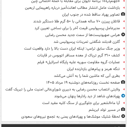
«جهنم‌دره»؛ برنامه تایوان برای مقابله با حمله احتمالی چین
بازداشت عامل انتشار مطالب اهانت‌آمیز درباره راهپیمایی اربعین
تصاویر پهپاد ساقط شده در جنوب ایران
قاتلان پیرزن ۷۰ ساله همدانی با ۵۰ گرم طلا دستگیر شدند
مدیرعامل پرسپولیس قیمت آخر را برای نساجی تعیین کرد
هراس صهیونیست‌ها از سمت جدید محسن رضایی
گلزن قدبلند شگفتی تمرینات پرسپولیس شد
وزیر جنگ سابق ترامپ: اینکه ایران دست بالا را دارد واقعیت است
کشف ۳۱۰ گرم تریاک از معده مسافر اتوبوس در قاینات
عملیات گروه مقاومت سوریه علیه پایگاه اسرائیل+ فیلم
تنگه هرمز و پیام‌های بازدارنده ایران
بطری آبی که ماشین شما را به آتش می‌کشد
صفحه نخست روزنامه‌های دوشنبه ۱۹ مرداد ۱۴۰۵
ولایتی انتصاب محسن رضایی به دبیری شورای‌عالی امنیت ملی را تبریک گفت
پهپادهای شاهد از دید رادارها پنهان می‌شوند
آیا ماءالشعیر برای جلوگیری از سنگ کلیه مفید است
در مسیر تولد ابریشم
لحظۀ شلیک موشک‌ها و پهپادهای یمنی به تجمع نیروهای سعودی