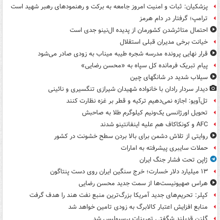
پزشکیان: ثبات و امنیت امروز جامعه به برکت و رهنمودهای رهبر شهید است
ترامپ؛ گرفتار در دام هرمز
احتمال متاثرشدن کشورمان از پدیده ال‌نینو جدی است
خیانت برخی مدیران قبلی استقلال
قرار نهایی پرونده مدرسه شجره طیبه میناب به زودی صادر می‌شود
پیام تبریک فرمانده کل سپاه به «محسن رضایی»
سیلاب شدید در شانگهای چین
دیدار سردار رادان با خانواده‌ شهیدان شیرازی تنگسیری و نائینی
تل‌آویو: اجازه نمی‌دهیم ترکیه و قطر بر غزه نظارت کنند
تحویل اورژانسی یک‌ونیم کیلوگرم طلا به صاحبش
AFC و کونکاکاف هم علیه اینفانتینو شدند
روایتی از تلاش دشمن برای بالا بردن سطح خشونت در کشور
حملات سایبری پیشرفته به امارات
ژاپن تحت فشار جنگ ایران
۱۳ میلیارد دلار خسارت؛ خرج سنگین ایران روی دست پنتاگون
هراس صهیونیست‌ها از سمت جدید محسن رضایی
کپلر: تحریم‌های جدید آمریکا بزرگ‌ترین منبع نفت هند را هدف گرفت
منابع افزایش اعتبار کالابرگ به زودی تامین خواهد شد
گلزن قدبلند شگفتی تمرینات پرسپولیس شد