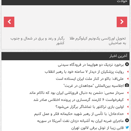
حوادث
ی
تحویل اورژانسی یک‌ونیم کیلوگرم طلا
رگبار و رعد و برق در شمال و جنوب
با
به صاحبش
کشور
اه
آخرین اخبار
برخورد نزدیک دو هواپیما در فرودگاه سیدنی
روایت پزشکیان از دیدار ۷ ساعته خود با رهبر انقلاب
علی‌اف: باکو در کنار ملت ایران ایستاده است
اجلاسیه بین‌المللی "مجاهدان در غربت"
سردار محبی: دشمن به دنبال فروپاشی ایران بود که ناکام ماند
کیفرخواست ۶ کارمند گرمساری در پرونده اختلاس صادر شد
اولین بازی تراکتور با تماشاگر برگزار می‌شود؟
حدادعادل: با تأسی از رهبر شهید حکیمانه فکر و عمل کنیم
ماجرای ضربه ایران به آشیانه دزدان نفت آمریکا در سوریه
قابی زیبا از تونل برفی لالون تهران