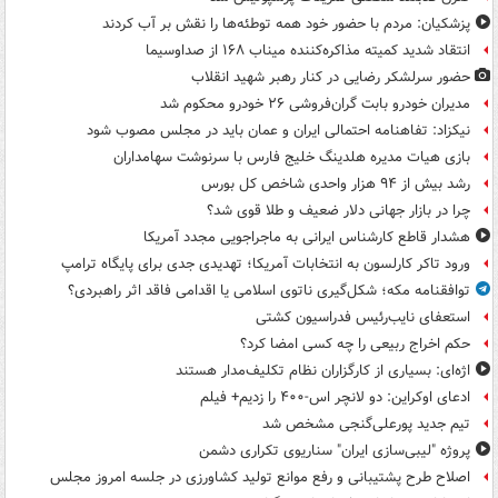
پزشکیان: مردم با حضور خود همه توطئه‌ها را نقش بر آب کردند
انتقاد شدید کمیته مذاکره‌کننده میناب ۱۶۸ از صداوسیما
حضور سرلشکر رضایی در کنار رهبر شهید انقلاب
مدیران خودرو بابت گران‌فروشی ۲۶ خودرو محکوم شد
نیکزاد: تفاهنامه احتمالی ایران و عمان باید در مجلس مصوب شود
بازی هیات مدیره هلدینگ خلیج فارس با سرنوشت سهامداران
رشد بیش از ۹۴ هزار واحدی شاخص کل بورس
چرا در بازار جهانی دلار ضعیف و طلا قوی شد؟
هشدار قاطع کارشناس ایرانی به ماجراجویی مجدد آمریکا
ورود تاکر کارلسون به انتخابات آمریکا؛ تهدیدی جدی برای پایگاه ترامپ
توافقنامه مکه؛ شکل‌گیری ناتوی اسلامی یا اقدامی فاقد اثر راهبردی؟
استعفای نایب‌رئیس فدراسیون کشتی
حکم اخراج ربیعی را چه کسی امضا کرد؟
اژه‌ای: بسیاری از کارگزاران نظام تکلیف‌مدار هستند
ادعای اوکراین: دو لانچر اس-۴۰۰ را زدیم+ فیلم
تیم جدید پورعلی‌گنجی مشخص شد
پروژه "لیبی‌سازی ایران" سناریوی تکراری دشمن
اصلاح طرح پشتیبانی و رفع موانع تولید کشاورزی در جلسه امروز مجلس