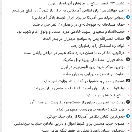
کشف ۳۳ قبضه سلاح در مرزهای آذربایجان غربی
امیر جهانشاهی: پای نظامی آمریکایی به ایران باز شود آن را قطع می‌کنیم
رسوایی دیپلماسی آمریکا در برابر ایران توسط بلاگر آمریکایی!
حمله مسلحانه به قهوه‌خانه‌ای در زاهدان؛ ۲ نفر جان باختند
حجت‌الاسلام سعیدی: شهید خادمی مورد اعتماد و وثوق امام شهید بود
حملات انصارالله یمن به مواضع مزدوران در بندر المخا
فولاد راه استقلال را با رضاییان رفت
عراقچی: مذاکرات با عمان درباره تنگه هرمز در مراحل پایانی است
لحظه فوران آتشفشان پوپوکتپتل مکزیک
بهترین مراکز خرید ورق آلومینیوم در ایران
تفاوت لوله سبز و نیوپایپ به زبان ساده
همایش محرم و عاشورا در آینه اسناد وزارت امور خارجه
اولیانوف: بحران ایران-آمریکا فقط با دیپلماسی پایان می‌یابد
صلاح ترک‌ها را پولدار کرد
روایت پدر امیرعلی جداوی از جست‌وجوی فرزندش در میان آوار
وزیر کشور: جامعه بدون رسانه مفهومی ندارد
جدی‌ترین تقابل نظامی آمریکا از زمان جنگ جهانی
مصوبه جدید مجلس برای ضبط اموال و دارایی عاملان جنایات بین‌المللی
سخنگوی سپاه: راهبرد فعلی ما حفظ تنگه هرمز است