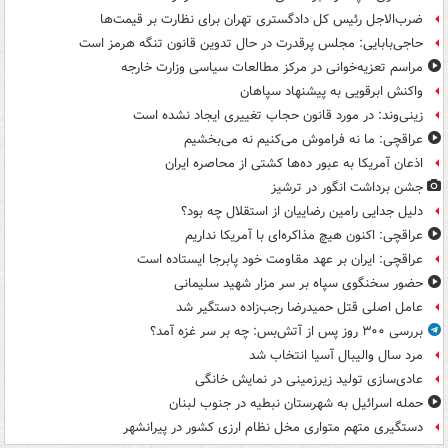
ضرب‌الاجل رئیس کل دادگستری تهران برای نظارت بر قیمت‌ها
حاجی‌بابایی: مجلس پرقدرت در حال تدوین قانون تنگه هرمز است
مراسم تعزیه‌خوانی در مرکز مطالعات سیاسی وزارت خارجه
واکنش ابرقویی به پیشنهاد سپاهان
زینی‌وند: در مورد قانون حجاب تغییری ایجاد نشده است
عراقچی: ما نه فراموش می‌کنیم نه می‌بخشیم
اذعان آمریکا به عبور ده‌ها کشتی از محاصره ایران
جشن برداشت انگور در ترشیز
دلیل جدایی رامین رضاییان از استقلال چه بود؟
عراقچی: اکنون هیچ مذاکره‌ای با آمریکا نداریم
عراقچی: ایران بر عهد مقاومت خود پابرجا ایستاده است
حضور سخنگوی سپاه بر سر مزار شهید سلیمانی
عامل اصلی قتل حمیدرضا رجب‌زاده دستگیر شد
بررسی ۳۰۰ روز پس از آتش‌بس: چه بر سر غزه آمد؟
مرد سال والیبال آسیا انتخاب شد
عادی‌سازی تولید زیرزمینی در نمایش خانگی
حمله اسرائیل به شهرستان نبطیه در جنوب لبنان
دستگیری متهم متواری مخل نظام ارزی کشور در پیرانشهر