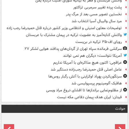
واکنش عربستان و قطر به بیانیه شورای امنیت درباره یمن
پشت پرده تغییر سرمربی تراکتور
نخستین تصویر مسی بعد از مرگ پدر
مرد سال والیبال آسیا انتخاب شد
توضیحات معاون امنیتی و انتظامی وزیر کشور درباره قتل حمیدرضا رجب زاده
واکنش کنایه‌آمیز به عضویت ترکیه در پیمان مشترک با عربستان
رویای اف-۳۵ ترکیه در بن‌بست
سرکشی فرمانده سپاه تهران از گردان‌های پدافند هوایی لشکر ۲۷
آمریکا نتوانست؛ دیگران هم نمی توانند
عراقچی: اکنون هیچ مذاکره‌ای با آمریکا نداریم
عامل اصلی قتل حمیدرضا رجب‌زاده دستگیر شد
سرنگون‌کردن پهپاد اوکراینی با آتش رگبار روس‌ها
هافبک آلومینیوم پرسپولیسی شد
از مظلوم‌نمایی براندازها تا افشای دروغ مراد ویسی
فیدان: ایران هدف پیمان دفاعی مکه نیست
حوادث