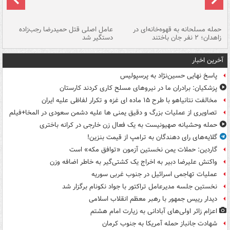
حمله مسلحانه به قهوه‌خانه‌ای در
عامل اصلی قتل حمیدرضا رجب‌زاده
گر
زاهدان؛ ۲ نفر جان باختند
دستگیر شد
نا
آخرین اخبار
پاسخ نهایی حسین‌نژاد به پرسپولیس
پزشکیان: برادران ما در نیروهای مسلح کاری کردند کارستان
مخالفت نتانیاهو با طرح ۱۵ ماده ای غزه و تکرار لفاظی علیه ایران
تصاویری از عملیات بزرگ و دقیق یمنی ها علیه دشمن سعودی در المخا+فیلم
حمله وحشیانه صهیونیست به یک فعال زن خارجی در کرانه باختری
گلایه‌های رای دهندگان به ترامپ از قیمت بنزین!
گاردین: حملات یمن نخستین آزمون «توافق مکه» است
واکنش علیرضا دبیر به اخراج یک کشتی‌گیر به خاطر اضافه وزن
عملیات تهاجمی اسرائیل در جنوب غربی سوریه
نخستین جلسه مدیرعامل تراکتور با جواد نکونام برگزار شد
دیدار رییس جمهور با رهبر معظم انقلاب اسلامی
اعزام زائر اولی‌های آبادانی به زیارت امام هشتم
شهادت جانباز حمله آمریکا به جنوب کرمان