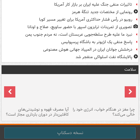
تاثیرات منفی جنگ علیه ایران بر بازار کار آمریکا
رونمایی از مختصات جدید تنگۀ هرمز
روبیو در رأس فشار حداکثری آمریکا برای تغییر مسیر کوبا
تصویری از تمرینات ترابزون اسپور با حضور ساویچ، صلاح و اونانا
نبرد ما علیه طرح سلطه‌جویی عربستان است، نه مردم جنوب یمن
پاسخ منفی یک لژیونر به باشگاه پرسپولیس
درخشش جوانان ایران در المپیاد جهانی هوش مصنوعی
پالایشگاه نفت اسلواکی منفجر شد
سلامت
ت
چرا مغز در هنگام خواب، انرژی خود را
آیا مصرف قهوه و نوشیدنی‌های
چر
خالی می‌کند؟
کافئین‌دار در دوران بارداری مجاز است؟
می
نسخه دسکتاپ