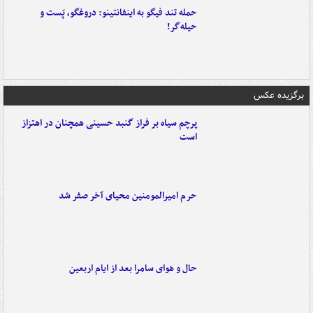
حمله تند فیگو به اینفانتینو: دروغگو، پَست‌ و
حیله‌گر!
برگزیده عکس
پرچم سیاه بر فراز گنبد حسینی همچنان در اهتزاز
است
حرم امیرالمومنین محیای آخر صفر شد
حال و هوای سامرا بعد از ایام اربعین