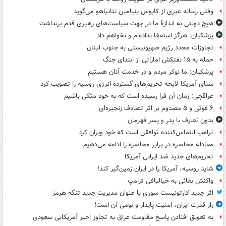
وقتی رسانه عبری از کابوس بنیامین نتانیاهو می‌گوید
هیچ دولتی به اندازۀ ما در جهت سیاست‌های رهبری قدم برنداشت
پزشکیان: هرگز استعفا نداده‌ام و نخواهم داد
تجاوزات مجدد رژیم صهیونیستی به جنوب لبنان
حمله به ۱۵ نفتکش‌ اماراتی از ابتدای جنگ
پزشکیان: ما نوکر مردم و در خدمت آنان هستیم
سنای آمریکا لایحه تحریم‌های گسترده انرژی روسیه را تصویب کرد
عراقچی: زمان آن فرا رسیده است که به خود متکی باشیم
۶ فوتی و ۵ مصدوم بر اثر تصادف زنجیره‌ای
بدون تعارف با پدر و پسر قهرمان
ترامپ التماس‌کننده توافقی است که خود ویران کرد
معادله محاصره در برابر محاصره را ادامه می‌دهیم
تحریم‌های جدید ضد ایرانی آمریکا
شاید روسیه، آمریکا را در ایران زمین‌گیر کند!
واکنش بقائی به خیالبافی ترامپ
اثر جدید کارتونیست سوری با عنوان مدیریت جدید تنگه هرمز
راز قدرت ایران، امنیت پایدار و بومی آن است!
به تعویق افتادن پاسخ مقاومت عراق به تجاوز اخیر آمریکایی سعودی