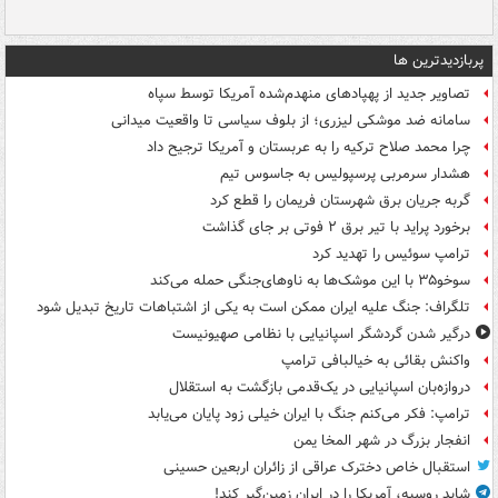
پربازدیدترین ها
تصاویر جدید از پهپادهای منهدم‌شده آمریکا توسط سپاه
سامانه ضد موشکی لیزری؛ از بلوف سیاسی تا واقعیت میدانی
چرا محمد صلاح ترکیه را به عربستان و آمریکا ترجیح داد
هشدار سرمربی پرسپولیس به جاسوس تیم
گربه جریان برق شهرستان فریمان را قطع کرد
برخورد پراید با تیر برق ۲ فوتی بر جای گذاشت
ترامپ سوئیس را تهدید کرد
سوخو۳۵ با این موشک‌ها به ناوهای‌جنگی حمله می‌کند
تلگراف: جنگ علیه ایران ممکن است به یکی از اشتباهات تاریخ تبدیل شود
درگیر شدن گردشگر اسپانیایی با نظامی صهیونیست
واکنش بقائی به خیالبافی ترامپ
دروازه‌بان اسپانیایی در یک‌قدمی بازگشت به استقلال
ترامپ: فکر می‌کنم جنگ با ایران خیلی زود پایان می‌یابد
انفجار بزرگ در شهر المخا یمن
استقبال خاص دخترک عراقی از زائران اربعین حسینی
شاید روسیه، آمریکا را در ایران زمین‌گیر کند!