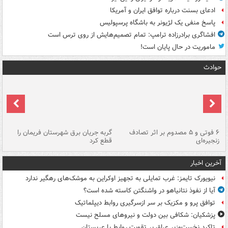
ادعای بسنت درباره توافق ایران و آمریکا
پاسخ منفی یک لژیونر به باشگاه پرسپولیس
افشاگری برادرزاده ترامپ: تمام تصمیم‌هایش از روی ترس است
ماموریت در حال پایان است!
حوادث
۶ فوتی و ۵ مصدوم بر اثر تصادف
گربه جریان برق شهرستان فریمان را
رگ
زنجیره‌ای
قطع کرد
آخرین اخبار
نیویورک تایمز: غرب تمایلی به تجهیز اوکراین به موشک‌های رهگیر ندارد
آیا از نفوذ نتانیاهو در واشنگتن کاسته شده است؟
توافق پرو و مکزیک بر سر ازسرگیری روابط دیپلماتیک
پزشکیان: شکافی بین دولت و نیروهای مسلح نیست
تاکید نخست‌وزیر عراق بر تقویت روابط با عربستان