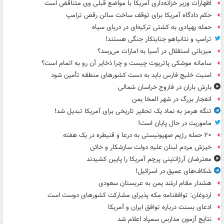
اظهارات وزیر خزانه‌داری آمریکا با مواضع قبلی وی متناقض است
حکم دادگاه آمریکا برای توقف ساخت سالن رقص ترامپ
حمله پهپادی به کشتی ترکیه‌ای در دریای سیاه
ترامپ و نتانیاهو جنایتکار جنگی هستند!
میزبانی استقلال در آسیا به امارات می‌رسد؟
سامانه موشکی پاتریوت چیست و چرا ذخایر آن رو به اتمام است؟
امنیت خلیج فارس باید به دست کشورهای منطقه تأمین شود
بارش باران در فاروج خراسان شمالی
انفجار بزرگ در شهر المخا یمن
تنگه هرمز به نماد یک تحقیر تاریخی برای آمریکا تبدیل شد!
ماموریت در حال پایان است!
۲۰ حمله رژیم صهیونیستی به درعا و قنیطره در یک هفته
خیزش مردم لبنان علیه دولت سازشکار و خائن
معترضان آرژانتینی پرچم آمریکا را پایین کشیدند
شکاف‌های عمیق در اسرائیل!
هشدار مقام ارشد یمن به عربستان سعودی
اردوغان: توافقنامه مکه پذیرای مشارکت کشورهای دوست است
ادعای بسنت درباره توافق ایران و آمریکا
نتایج آزمون مدارس سمپاد اعلام شد