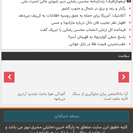
اینفوگرافیک/ زندگینامه محسن رضایی دبیر شورای عالی امنیت‌ ملی
رگبار و رعد و برق در شمال و جنوب کشور
آتلانتیک: آمریکا برای حمله به عمق روسیه اطلاعات به کی‌یف می‌دهد
اظهار نظر عجیب فان خال درباره مارادونا و مسی
فرمانده کل ارتش انتصاب محسن رضایی را تبریک گفت
پاسخ منفی گواردیولا به قهرمان آسیا!
عقب‌نشینی قیمت طلا در بازار جهانی
سلامت
آیا ماءالشعیر برای جلوگیری از سنگ
آلودگی هوا باعث تشدید آرتروز
حذ
کلیه مفید است
می‌شود
کل
نسخه دسکتاپ
کليه حقوق اين سايت متعلق به پایگاه خبري-تحليلي مشرق نيوز می باشد و
استفاده از مطالب آن با ذکر منبع بلامانع است.