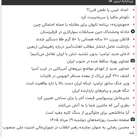
پربازدیدترین ها
امداد غیبی یا نقص فنی!؟
نکونام مافیا را سربه‌نیست کرد
«جهنم‌دره»؛ برنامه تایوان برای مقابله با حمله احتمالی چین
حادثه وحشتناک حین مسابقات سوارکاری در قرقیزستان
قاتلان پیرزن ۷۰ ساله همدانی با ۵۰ گرم طلا دستگیر شدند
بازداشت عامل انتشار مطالب اهانت‌آمیز درباره راهپیمایی اربعین
ادعای جدید ترامپ: بدون تشدید تنش با ایران تعامل می‌کنیم!
تصاویر پهپاد ساقط شده در جنوب ایران
تصاویر جدید از انهدام مواضع نیروهای آمریکایی در غرب آسیا
کشف ۳۱۰ گرم تریاک از معده مسافر اتوبوس در قاینات
وزیر جنگ سابق ترامپ: اینکه ایران دست بالا را دارد واقعیت است
تنگه هرمز و پیام‌های بازدارنده ایران
مدیرعامل پرسپولیس قیمت آخر را برای نساجی تعیین کرد
بطری آبی که ماشین شما را به آتش می‌کشد
آیا ماءالشعیر برای جلوگیری از سنگ کلیه مفید است
صفحه نخست روزنامه‌های دوشنبه ۱۹ مرداد ۱۴۰۵
محسن رضایی به عنوان نماینده رهبر انقلاب در شورای‌عالی امنیت ملی منصوب
شد