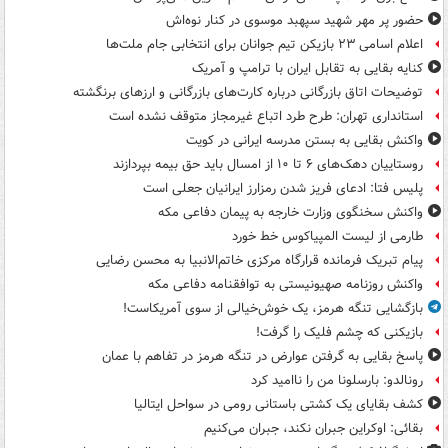
حضور پر مهر شهید سپهبد موسوی در کنار نوه‌اش
اعلام اسامی ۲۳ بازیکن تیم جوانان برای انتخابی جام ملت‌ها
کنایه بقایی به تقابل ایران با ترامپ و آمریک
توضیحات اتاق بازرگانی درباره کارت‌های بازرگانی و ارزهای برنگشته
استانداری تهران: طرح طرد اتباع غیرمجاز متوقف نشده است
واکنش بقایی به بستن مدرسه ایرانی در کویت
روستاییان دهک‌های ۶ تا ۱۰ از امسال باید حق بیمه بپردازند
پلیس فتا: ادعای فریز شدن رمزارز ایرانیان جعلی است
واکنش سخنگوی وزارت خارجه به پیمان دفاعی مکه
طارمی از لیست المپیاکوس خط خورد
پیام تبریک فرمانده قرارگاه مرکزی خاتم‌الانبیا به محسن رضایی
واکنش روزنامه صهیونیستی به توافقنامه دفاعی مکه
بازگشایی تنگه هرمز، یک خوش‌خیالی از سوی آمریکاست!
بازیکنی که چشم فلیک را گرفت!
پاسخ بقایی به گرفتن عوارض در تنگه هرمز در تفاهم با عمان
رونالدو: بارسلونا من را ناامید کرد
کشف بقایای یک کشتی باستانی رومی در سواحل ایتالیا
بقائی: اوکراین جبران نکند، جبران می‌کنیم