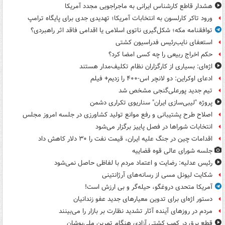
هشدار قاطع کارشناس ایرانی به ماجراجویی مجدد آمریکا
ورود تاکر کارلسون به انتخابات آمریکا؛ تهدیدی جدی برای پایگاه ترامپ
توافقنامه مکه؛ شکل‌گیری ناتوی اسلامی یا اقدامی فاقد اثر راهبردی؟
استعفای نایب‌رئیس فدراسیون کشتی
حکم اخراج ربیعی را چه کسی امضا کرد؟
اژه‌ای: بسیاری از کارگزاران نظام تکلیف‌مدار هستند
ادعای اوکراین: دو لانچر اس-۴۰۰ را زدیم+ فیلم
تیم جدید پورعلی‌گنجی مشخص شد
پروژه "لیبی‌سازی ایران" سناریوی تکراری دشمن
اصلاح طرح پشتیبانی و رفع موانع تولید کشاورزی در جلسه امروز مجلس
انتخابات شوراها در فصل پاییز برگزار می‌شود
اقدامات چین در جنگ علیه ایران، قیمت نفت را ۳۰ دلار کاهش داد
جلسه شورای عالی قوه قضاییه
رئیس عدلیه: رضایت و اعتماد مردم با لفاظی حاصل نمی‌شود
شکایت لیونل مسی از رسانه‌های آرژانتینی
آمریکا متحدی دروغگو، حیله‌گر و بی ارزش است!
دستور اژه‌ای برای تدوین معیارهای جدید عفو زندانیان
مردم در روزهای آینده آثار تشدید نظارت بر بازار را می‌بینند
قطع برق در کمپ کشتی آزادی هنگام تمرین ملی‌پوشان