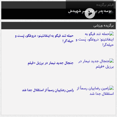
فیلم برگزیده
بوسه‌ پدر بر پای پسر شهیدش
برگزیده ورزشی
حمله تند فیگو به اینفانتینو: دروغگو، پَست‌ و
حیله‌گر!
جنجال جدید نیمار در برزیل +فیلم
رامین رضاییان رسماً از استقلال جدا شد