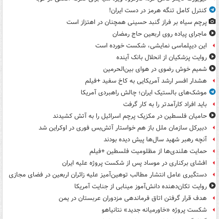
کنترل کامل تنگه هرمز در دست ایران!
پرچم سیاه بر فراز گنبد حسینی همچنان در اهتزاز است
ماجرای پیاده روی اربعین حاج رمضان
این دیپلماسی نمایشی، شکست خورده است
روایت پزشکیان از انحلال بانک آینده
شمیم خوش رضوی در هوای بین‌الحرمین
هشدار افسر ارشد آمریکایی به کاخ سفید +فیلم
موشک‌های بالستیک ایران؛ چالش راهبردی آمریکا
باید افراد کارآمدتر را به کار گرفت
حامیان فلسطین در مکزیک پرچم اسرائیل را به آتش کشیدند
دبیرکل سازمان ملل باز هم خواستار آتش‌بس فوری در اوکراین شد
آنچه رهبر شهید سال‌ها پیش دیده بودند
حمایت هلندی‌ها از مظلومیت فلسطین +فیلم
افشای برکناری در موساد پس از شکست پروژه علیه ایران
دستگیری عامل انتشار مطالب توهین‌آمیز علیه زائران اربعین در فضای مجازی
روایت تکان‌دهنده دانش‌آموز مینابی از جنایت آمریکا
هدف قرار گرفتن اتاق‌ فرماندهی مزدوران عربستان در یمن
شکست پروژه «خاورمیانه جدید» نتانیاهو