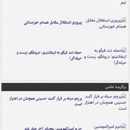
پیروزی استقلال مقابل همنام خوزستانی
حمله تند فیگو به اینفانتینو: دروغگو، پَست‌ و
حیله‌گر!
برگزیده عکس
پرچم سیاه بر فراز گنبد حسینی همچنان در اهتزاز
است
حرم امیرالمومنین محیای آخر صفر شد