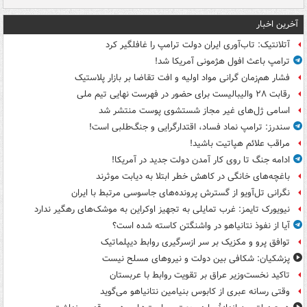
آخرین اخبار
آتلانتیک: تاب‌آوری ایران دولت ترامپ را غافلگیر کرد
ترامپ باعث افول هژمونی آمریکا شد!
فشار هم‌زمان گرانی مواد اولیه و افت تقاضا بر بازار پلاستیک
رقابت ۲۸ والیبالیست برای حضور در فهرست نهایی تیم ملی
اسامی ژل‌های غیر مجاز شستشوی پوست منتشر شد
سندرز: ترامپ نماد فساد، اقتدارگرایی و جنگ‌طلبی است!
مراقب علائم هپاتیت باشید!
ادامه جنگ تا روی کار آمدن دولت جدید در آمریکا!
باغچه‌های خانگی در کاهش خطر ابتلا به دیابت موثرند
نگرانی تل‌آویو از گسترش پرونده‌های جاسوسی مرتبط با ایران
نیویورک تایمز: غرب تمایلی به تجهیز اوکراین به موشک‌های رهگیر ندارد
آیا از نفوذ نتانیاهو در واشنگتن کاسته شده است؟
توافق پرو و مکزیک بر سر ازسرگیری روابط دیپلماتیک
پزشکیان: شکافی بین دولت و نیروهای مسلح نیست
تاکید نخست‌وزیر عراق بر تقویت روابط با عربستان
وقتی رسانه عبری از کابوس بنیامین نتانیاهو می‌گوید