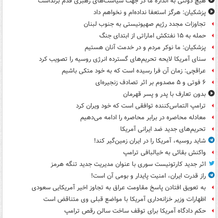
هیچ دولتی به اندازۀ ما در جهت سیاست‌های رهبری قدم برنداشت
پزشکیان: هرگز استعفا نداده‌ام و نخواهم داد
تجاوزات مجدد رژیم صهیونیستی به جنوب لبنان
حمله به ۱۵ نفتکش‌ اماراتی از ابتدای جنگ
پزشکیان: ما نوکر مردم و در خدمت آنان هستیم
سنای آمریکا لایحه تحریم‌های گسترده انرژی روسیه را تصویب کرد
عراقچی: زمان آن فرا رسیده است که به خود متکی باشیم
۶ فوتی و ۵ مصدوم بر اثر تصادف زنجیره‌ای
بدون تعارف با پدر و پسر قهرمان
ترامپ التماس‌کننده توافقی است که خود ویران کرد
معادله محاصره در برابر محاصره را ادامه می‌دهیم
تحریم‌های جدید ضد ایرانی آمریکا
شاید روسیه، آمریکا را در ایران زمین‌گیر کند!
واکنش بقائی به خیالبافی ترامپ
اثر جدید کارتونیست سوری با عنوان مدیریت جدید تنگه هرمز
راز قدرت ایران، امنیت پایدار و بومی آن است!
به تعویق افتادن پاسخ مقاومت عراق به تجاوز اخیر آمریکایی سعودی
اظهارات وزیر خزانه‌داری آمریکا با مواضع قبلی وی متناقض است
حکم دادگاه آمریکا برای توقف ساخت سالن رقص ترامپ