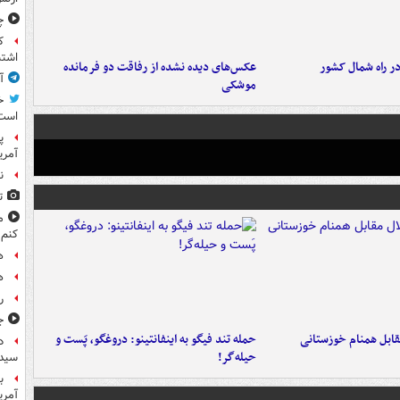
چ
ک
اشتب
در راه شمال کشور
عکس‌های دیده نشده از رفاقت دو فرمانده‌
آ
موشکی
خ
است
پ
آمری
ن
ت
م
کنم
ه
ه
ر
ج
قابل همنام خوزستانی
حمله تند فیگو به اینفانتینو: دروغگو، پَست‌ و
د
حیله‌گر!
سیده
ب
آمریک