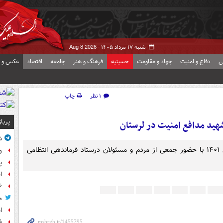
شنبه ۱۷ مرداد ۱۴۰۵ -
Aug 8 2026
ی
دفاع و امنیت
جهاد و مقاومت
حسینیه
فرهنگ و هنر
جامعه
اقتصاد
عکس و ف
۱ نظر
چاپ
پربا
ید مدافع امنیت در لرستان
ش
پیکر شهید مدافع امنیت احمد کشوری نیا دوشنبه ۲۶ دی ۱۴۰۱ با حضور جمعی از مردم و مسئولان درستاد فرماندهی انتظامی
و
پ
ا
۶ فوتی و ۵ مصدوم بر ا
م
ا
ف