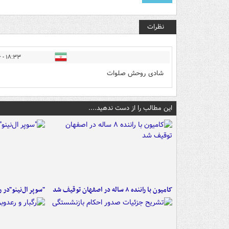
نظرات
۱۸:۳۳ - ۱۴۰۱/۱۰/۲۶
شادی روحش صلوات
این مطالب را از دست ندهید....
کامیون با راننده ۸ ساله در اصفهان توقیف شد
"سوپر ال‌نینو"در 