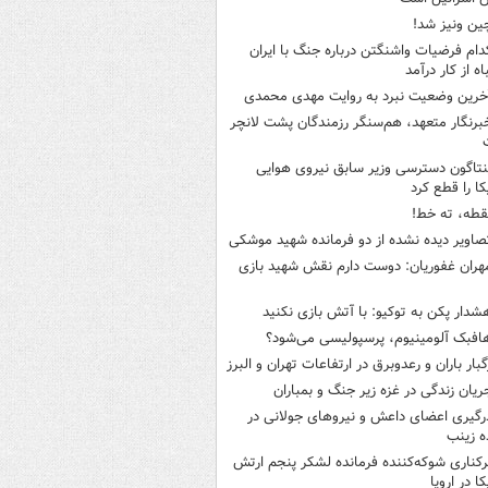
ین ونیز شد!
دام فرضیات واشنگتن درباره جنگ با ایران
اه از کار درآمد
خرین وضعیت نبرد به روایت مهدی محمدی
برنگار متعهد، هم‌سنگر رزمندگان پشت لانچر
نتاگون دسترسی وزیر سابق نیروی هوایی
کا را قطع کرد
قطه، ته خط!
صاویر دیده‌ نشده از دو فرمانده شهید موشکی
هران غفوریان: دوست دارم نقش شهید بازی
شدار پکن به توکیو: با آتش بازی نکنید
افبک آلومینیوم، پرسپولیسی می‌شود؟
گبار باران و رعدوبرق در ارتفاعات تهران و البرز
ریان زندگی در غزه زیر جنگ و بمباران
رگیری اعضای داعش و نیروهای جولانی در
 زینب
رکناری شوکه‌کننده فرمانده لشکر پنجم ارتش
ا در اروپا