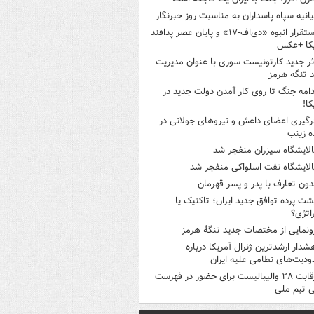
یانیه سپاه پاسداران به مناسبت روز خبرنگار
استقرار انبوه «دی‌اف‑۱۷» و پایان عصر پدافند
یکا +عکس
ثر جدید کارتونیست سوری با عنوان مدیریت
 تنگه هرمز
دامه جنگ تا روی کار آمدن دولت جدید در
کا!
رگیری اعضای داعش و نیروهای جولانی در
 زینب
الایشگاه سیزران منفجر شد
الایشگاه نفت اسلواکی منفجر شد
دون تعارف با پدر و پسر قهرمان
شت پرده توافق جدید ایران؛ تاکتیک یا
اتژی؟
ونمایی از مختصات جدید تنگۀ هرمز
شدار ارشدترین ژنرال آمریکا درباره
دیت‌های نظامی علیه ایران
رقابت ۲۸ والیبالیست برای حضور در فهرست
ی تیم ملی