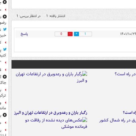
ج
حوا
انتشار یافته: 1
در انتظار بررسی: 1
ن
رضو
ت
پاسخ
0
1
خبرن
کا
پ
کنید
"
ق
جاکا
ب
ترکی
و
ماند
راه است؟
رگبار باران و رعدوبرق در ارتفاعات تهران و البرز
ب
م
ر
ارتش