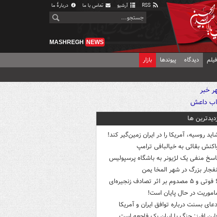
RSS
آرشیو
تماس با ما
دربارهٔ ما
MASHREGH
NEWS
یلم
دیدگاه
پیوندها
بازار
زدیدترین ها
اید روسیه، آمریکا را در ایران زمین‌گیر کند!
اکنش بقائی به خیالبافی ترامپ
اسخ منفی یک لژیونر به باشگاه پرسپولیس
نفجار بزرگ در شهر المخا یمن
ثر تصادف زنجیره‌ای
اموریت در حال پایان است!
دعای بسنت درباره توافق ایران و آمریکا
ارن افرز: جنگ با ایران یک فاجعه است