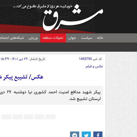
خانه
سیاست
جهان
تحولات منطقه
ورزش
شبکه‌های اجتماع
کد خبر
1455795
تاریخ انتشار:
۲۶ دی ۱۴۰۱ - ۱۵:۴۹
عکس و فیلم
عکس/ تشییع پیکر شه
لرستان تشییع شد.