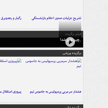
تشریح جزئیات صدور احکام بازنشستگی
رگبار و رعدوبرق 
فیلم برگزیده
چین ونیز شد!
برگزیده ورزشی
هشدار سرمربی پرسپولیس به جاسوس تیم
پیروزی استقلال م
برگزیده عکس