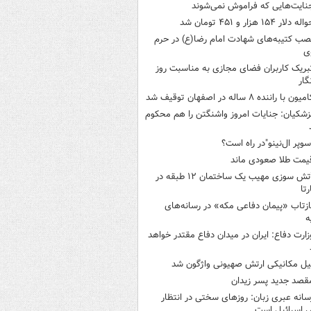
نایت‌هایی که فراموش نمی‌شوند
له دلار ۱۵۴ هزار و ۴۵۱ تومان شد
صب کتیبه‌های شهادت امام رضا(ع) در حرم
ی
بریک کاربران فضای مجازی به مناسبت روز
گار
میون با راننده ۸ ساله در اصفهان توقیف شد
زشکیان: جنایات امروز واشنگتن را هم محکوم
سوپر ال‌نینو"در راه است؟
یمت طلا صعودی ماند
آتش سوزی مهیب یک ساختمان ۱۲ طبقه در
رتا
ازتاب «پیمان دفاعی مکه» در رسانه‌های
ه
زارت دفاع: ایران در میدان دفاع مقتدر خواهد
یل مکانیکی ارتش صهیونی واژگون شد
قصد جدید پسر زیدان
سانه عبری زبان: روزهای سختی در انتظار
 اسرائیل است