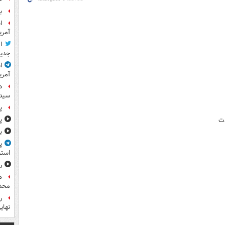
ب
آمر
ا
جدید
ا
آمری
د
سیده
پ
پ
دت
ب
پ
استر
ر
ه
محدو
نهای