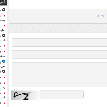
آخری
خ
لرستان
ت
رصد 
علیه
ت
لبنا
ص
د
سفر 
پ
می‌ک
ف
ه
رسید
م
است
ا