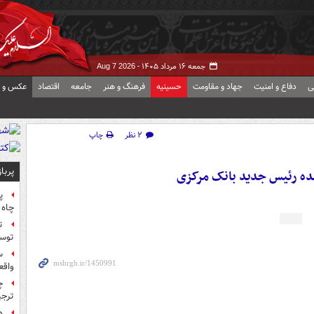
جمعه ۱۶ مرداد ۱۴۰۵ -
Aug 7 2026
ی
دفاع و امنیت
جهاد و مقاومت
حسینیه
فرهنگ و هنر
جامعه
اقتصاد
عکس و ف
۲ نظر
چاپ
پربا
پ
چاه 
ت
توس
س
واقع
چ
ترجی
ه