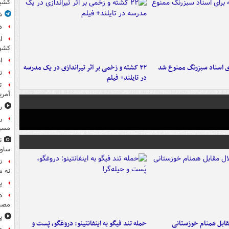
کشی
ش
ه
ا
کشو
ا
ای اسناد سبزرنگ ممنوع شد
۲۲ کشته و زخمی بر اثر تیراندازی در یک مدرسه
ن
در تایلند+ فیلم
ت
آمری
ر
ر
مسیر
ت
ساوی
ن
نه م
پ
د
مصن
پ
قابل همنام خوزستانی
حمله تند فیگو به اینفانتینو: دروغگو، پَست‌ و