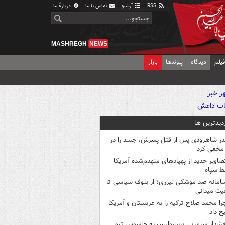
RSS
آرشیو
تماس با ما
دربارهٔ ما
MASHREGH
NEWS
یلم
دیدگاه
پیوندها
بازار
زدیدترین ها
در شاهرودی پس از قتل پسرش، جسد را در
مخفی کرد
صاویر جدید از پهپادهای منهدم‌شده آمریکا
ط سپاه
امانه ضد موشکی لیزری؛ از بلوف سیاسی تا
یت میدانی
را محمد صلاح ترکیه را به عربستان و آمریکا
ح داد
شدار سرمربی پرسپولیس به جاسوس تیم