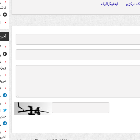
ر
نک مرکزی
اینفوگرافیک
تاش
ص
ا
آخری
۶ فوتی و ۵ مصدوم بر ا
ب
ت
ویرا
م
می‌د
ت
ش
و
ا
جدید
ر
ب
اخیر