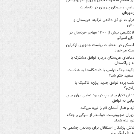
ور هفتم مذاکرات لبنان و رژیم صهیونیستی
رامپ و سودای پیروزی در انتخابات
‌دوره‌ای
زئیات توافق دفاعی ترکیه، عربستان و
تان
بلاتکلیفی بیش از ۱۳۰۰ مهاجر خردسال در
ای اسپانیا
لنسکی در انتخابات ریاست جمهوری اوکراین
ت می‌خورد
دعاهای عربستان درباره توافق مشترک با
ه و پاکستان
گونه جنگ ترامپ با دانشگاه‌ها به شکست
سفید ختم شد؟
شت پرده توافق جدید ایران؛ تاکتیک یا
اتژی؟
دعای تکراری ترامپ درمورد تمایل ایران برای
ابی به توافق
رد و غبار آسمان قم را تیره می‌کند
زیران صهیونیست خواستار از سرگیری جنگ
دی غزه شدند
لاش پزشکان استقلال برای رساندن چشمی به
 اول لیگ برتر