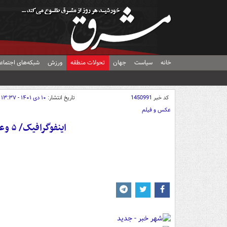
خانه
سیاست
جهان
تحولات منطقه
ورزش
شبکه‌های اجتماع
کد خبر
1450991
تاریخ انتشار:
۱۰ دی ۱۴۰۱ - ۱۳:۳۷
عکس و فیلم
اینفوگرافیک/ ۵ وعده رئیس جدید بانک مرکزی