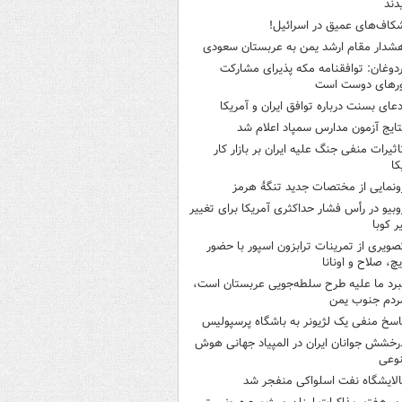
دند
کاف‌های عمیق در اسرائیل!
شدار مقام ارشد یمن به عربستان سعودی
ردوغان: توافقنامه مکه پذیرای مشارکت
رهای دوست است
دعای بسنت درباره توافق ایران و آمریکا
تایج آزمون مدارس سمپاد اعلام شد
اثیرات منفی جنگ علیه ایران بر بازار کار
کا
ونمایی از مختصات جدید تنگۀ هرمز
وبیو در رأس فشار حداکثری آمریکا برای تغییر
 کوبا
صویری از تمرینات ترابزون اسپور با حضور
چ، صلاح و اونانا
برد ما علیه طرح سلطه‌جویی عربستان است،
ردم جنوب یمن
اسخ منفی یک لژیونر به باشگاه پرسپولیس
رخشش جوانان ایران در المپیاد جهانی هوش
وعی
الایشگاه نفت اسلواکی منفجر شد