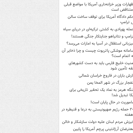
ظهارات وزیر خزانه‌داری آمریکا با مواضع قبلی
متناقض است
کم دادگاه آمریکا برای توقف ساخت سالن
 ترامپ
مله پهپادی به کشتی ترکیه‌ای در دریای سیاه
رامپ و نتانیاهو جنایتکار جنگی هستند!
یزبانی استقلال در آسیا به امارات می‌رسد؟
امانه موشکی پاتریوت چیست و چرا ذخایر آن
ه اتمام است؟
منیت خلیج فارس باید به دست کشورهای
ه تأمین شود
ارش باران در فاروج خراسان شمالی
نفجار بزرگ در شهر المخا یمن
نگه هرمز به نماد یک تحقیر تاریخی برای
کا تبدیل شد!
اموریت در حال پایان است!
۲۰ حمله رژیم صهیونیستی به درعا و قنیطره در
هفته
یزش مردم لبنان علیه دولت سازشکار و خائن
عترضان آرژانتینی پرچم آمریکا را پایین