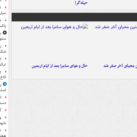
د
حیله‌گر!
ت
میان
ج
پاکس
سئوت
ز
شکس
ا
ترکی
ن محیای آخر صفر شد
حال و هوای سامرا بعد از ایام اربعین
چ
کاخ 
پ
استر
ا
دستی
گ
و
نابو
ت
هفته