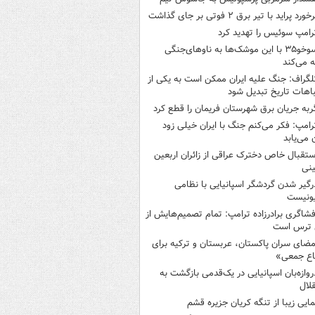
خورد پراید با تیر برق ۲ فوتی بر جای گذاشت
رامپ سوئیس را تهدید کرد
سوخو۳۵ با این موشک‌ها به ناوهای‌جنگی
 می‌کند
لگراف: جنگ علیه ایران ممکن است به یکی از
اهات تاریخ تبدیل شود
ربه جریان برق شهرستان فریمان را قطع کرد
رامپ: فکر می‌کنم جنگ با ایران خیلی زود
ن می‌یابد
ستقبال خاص دخترک عراقی از زائران اربعین
نی
رگیر شدن گردشگر اسپانیایی با نظامی
ونیست
فشاگری برادرزاده ترامپ: تمام تصمیم‌هایش از
 ترس است
مضای سران پاکستان، عربستان و ترکیه برای
اع جمعی»
روازه‌بان اسپانیایی در یک‌قدمی بازگشت به
لال
مایی زیبا از تنگه کریان جزیره قشم