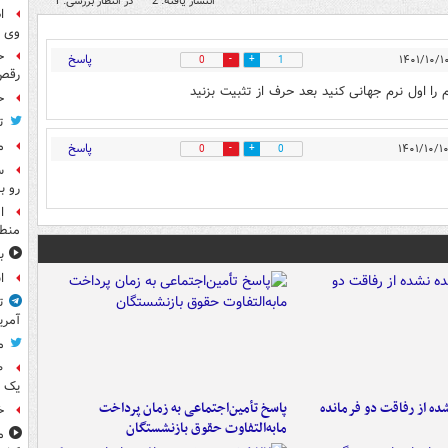
انتشار یافته: 2
در انتظار بررسی: 1
ا
وی 
ح
پاسخ
0
1
رقص
 را اول نرم جهانی کنید بعد حرف از تثبیت بزنید
ح
ت
م
پاسخ
0
0
س
رو ب
ا
منطق
ب
ا
ت
آمری
م
یک 
ه از رفاقت دو فرمانده‌
پاسخ تأمین‌اجتماعی به زمان پرداخت
خ
مابه‌التفاوت حقوق بازنشستگان
م