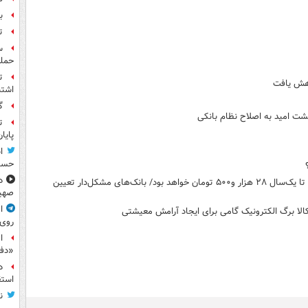
بر
ت
حمله
ت
اشتب
گ
ت
پایا
ا
حسی
د
نرخ ۴۴ هزار تومان بازار آزاد نرخ واقعی نیست/ نرخ ارز نیمایی تا یک‌سال ۲۸ هزار و۵۰۰ تومان خواهد بود/ بانک‌های مشکل‌دار تعیین
صهی
ا
کالا برگ الکترونیک گامی برای ایجاد آرامش معیشتی
روی
ا
«دف
د
استق
ن