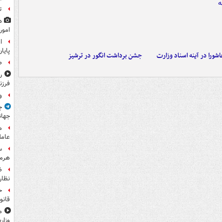
ت
ه
امور
ا
پایا
ورا در آینه اسناد وزارت
جشن برداشت انگور در ترشیز
ص
ر
فرزن
و
ج
جهان
م
عامل
س
هرم
ض
نظار
ح
قانو
م
وزار