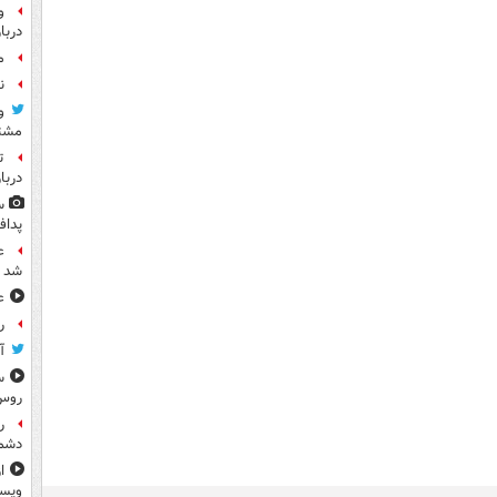
و
دربا
م
ن
و
مشتر
ت
دربا
س
پداف
ع
شد
ع
رو
آ
س
روس
ر
دشم
ا
ویس