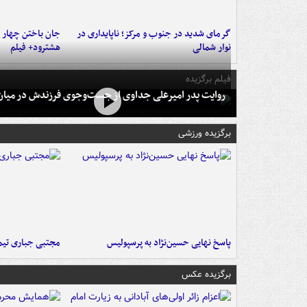
گرمای شدید در جنوب و مرکز؛ ناپایداری در
جان باختن چهار ن
نوار شمالی
هشترود+ فیلم
فیلم برگزیده
روایت پدر امیرعلی جداوی از جست‌وجوی فرزندش در میان 
برگزیده ورزشی
پاسخ نهایی حسین‌نژاد به پرسپولیس
مجتبی جباری تیم
برگزیده عکس