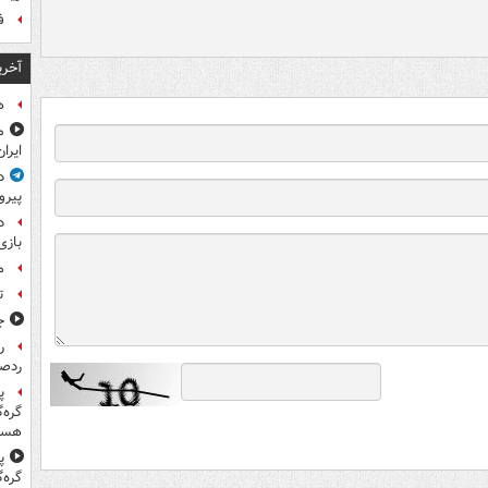
ف
آخری
ه
م
ایرا
د
پیرو
د
بازی
م
ت
ج
ر
ردص
پ
گره‌
هست
پ
گره‌