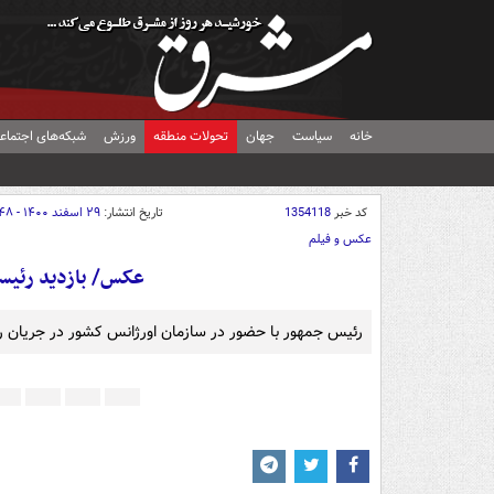
خانه
سیاست
جهان
تحولات منطقه
ورزش
شبکه‌های اجتماع
کد خبر
1354118
تاریخ انتشار:
۲۹ اسفند ۱۴۰۰ - ۱۴:۴۸
عکس و فیلم
عکس/ بازدید رئیسی
رئیس جمهور با حضور در سازمان اورژانس کشور در جریان رون