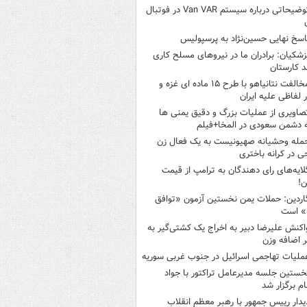
توضیحاتی درباره سیستم Van VAR در فوتبال
اسخ نهایی حسین‌نژاد به پرسپولیس
زشکیان: برادران ما در نیروهای مسلح کاری
د کارستان
مخالفت نتانیاهو با طرح ۱۵ ماده ای غزه و
ر لفاظی علیه ایران
صاویری از عملیات بزرگ و دقیق یمنی ها
 دشمن سعودی در المخا+فیلم
مله وحشیانه صهیونیست به یک فعال زن
ی در کرانه باختری
لایه‌های رای دهندگان به ترامپ از قیمت
ن!
اردین: حملات یمن نخستین آزمون «توافق
» است
اکنش علیرضا دبیر به اخراج یک کشتی‌گیر به
 اضافه وزن
ملیات تهاجمی اسرائیل در جنوب غربی سوریه
خستین جلسه مدیرعامل تراکتور با جواد
ام برگزار شد
یدار رییس جمهور با رهبر معظم انقلاب