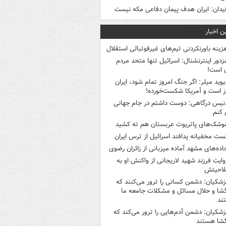
یدان: ایران هدف پیمان دفاعی مکه نیست
ن اخبار
زینه باورنکردنی تیم‌های غیرفوتبالی استقلال
زدور اینترنشنال: اسرائیل تنها متحد مردم
ن است!
یوید میلر: اگر جنگ امروز تمام شود، ایران
ز است و آمریکا شکست‌خورده!
نیس درگاهی: دوست داشتم در جام جهانی
 کنم
وشک‌های پاتریوت عربستان هم ته‌ کشید
ست مخفیانه پدافند اسرائیل از ترس ایران
اده‌های مشهد آماده میزبانی از زائران رضوی
وایت فرزند شهید لاریجانی از واکنش او به
لاحیتش
زشکیان: دشمن کسانی را ترور می‌کنند که
گشا و حلال مسائل و مشکلات جامعه ما
ند
زشکیان: دشمن آدم‌هایی را ترور می‌کند که
گشا هستند