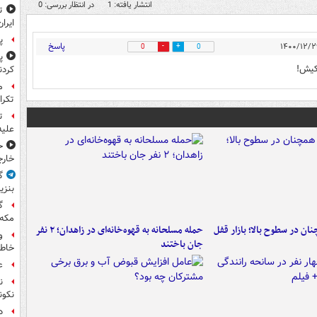
انتشار یافته: 1
در انتظار بررسی: 0
ایران
پ
پاسخ
0
0
پ
کیش!
کردن
تکرا
ت
علیه
ح
خارج
گ
بنزی
گ
مکه
ن در سطوح بالا؛ بازار قفل
حمله مسلحانه به قهوه‌خانه‌ای در زاهدان؛ ۲ نفر
و
جان باختند
خاطر
ع
ن
نکون
د