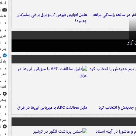
اسلا
ا
فر در سانحه رانندگی مراغه -
عامل افزایش قبوض آب و برق برخی مشترکان
هشت
چه بود؟
ش
غرب
آوار
ا
باز 
ر
بلاگ
نفر 
ح
اعتم
ح
بندر
 جدیدش را انتخاب کرد
دلیل مخالفت AFC با میزبانی آبی‌ها در عراق
ف
ع
مراح
ل
ب