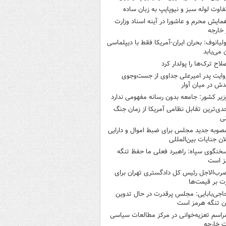
فاوت لوله سبز و نیوپایپ به زبان ساده
مایش محرم و عاشورا در آینه اسناد وزارت
 خارجه
ولیانوف: بحران ایران-آمریکا فقط با دیپلماسی
ن می‌یابد
لاح ترک‌ها را پولدار کرد
وایت پدر امیرعلی جداوی از جست‌وجوی
دش در میان آوار
زیر کشور: جامعه بدون رسانه مفهومی ندارد
دی‌ترین تقابل نظامی آمریکا از زمان جنگ
ی
صوبه جدید مجلس برای ضبط اموال و دارایی
ان جنایات بین‌المللی
خنگوی سپاه: راهبرد فعلی ما حفظ تنگه
ز است
رب‌الاجل رئیس کل دادگستری تهران برای
ت بر قیمت‌ها
اجی‌بابایی: مجلس پرقدرت در حال تدوین
ن تنگه هرمز است
راسم تعزیه‌خوانی در مرکز مطالعات سیاسی
ت خارجه