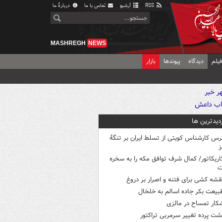
RSS
آرشیو
تماس با ما
دربارهٔ ما
MASHREGH
NEWS
یلم
دیدگاه
پیوندها
بازار
زدیدترین ها
رس کارشناس کویتی از تسلط ایران بر تنگۀ
ز
اریکاتور/ کمال شرف توافق مکه را به سخره
ت
قشه کشی برای فتنه و اصرار بر دروغ
بیعت بکر جاده اسالم به خلخال
کار تمساح در مالزی
شت پرده تغییر سرمربی تراکتور