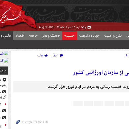
یکشنبه ۱۸ مرداد ۱۴۰۵ -
Aug 9 2026
ی
دفاع و امنیت
جهاد و مقاومت
حسینیه
فرهنگ و هنر
جامعه
اقتصاد
عکس و ف
۱ نظر
چاپ
پربا
 از سازمان اورژانس کشور
ت
هرم
د خدمت رسانی به مردم در ایام نوروز قرار گرفت.
ک
گرف
ن
ط
ش
پ