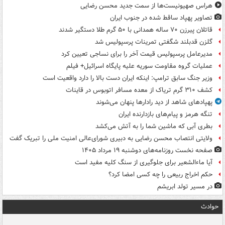
هراس صهیونیست‌ها از سمت جدید محسن رضایی
تصاویر پهپاد ساقط شده در جنوب ایران
قاتلان پیرزن ۷۰ ساله همدانی با ۵۰ گرم طلا دستگیر شدند
گلزن قدبلند شگفتی تمرینات پرسپولیس شد
مدیرعامل پرسپولیس قیمت آخر را برای نساجی تعیین کرد
عملیات گروه مقاومت سوریه علیه پایگاه اسرائیل+ فیلم
وزیر جنگ سابق ترامپ: اینکه ایران دست بالا را دارد واقعیت است
کشف ۳۱۰ گرم تریاک از معده مسافر اتوبوس در قاینات
پهپادهای شاهد از دید رادارها پنهان می‌شوند
تنگه هرمز و پیام‌های بازدارنده ایران
بطری آبی که ماشین شما را به آتش می‌کشد
ولایتی انتصاب محسن رضایی به دبیری شورای‌عالی امنیت ملی را تبریک گفت
صفحه نخست روزنامه‌های دوشنبه ۱۹ مرداد ۱۴۰۵
آیا ماءالشعیر برای جلوگیری از سنگ کلیه مفید است
حکم اخراج ربیعی را چه کسی امضا کرد؟
در مسیر تولد ابریشم
حوادث