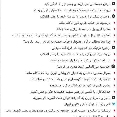
بارش تابستانی خیابان‌های یاسوج را غافلگیر کرد
پرونده جنایت مدرسه شجره طیبه به دادسرای تهران رفت
روایت پزشکیان از دیدار ۷ ساعته خود با رهبر انقلاب
بارسلونا در جذب هری کین ناکام ماند
ستاره لیورپول باز هم هم‌بازی صلاح شد
هشدار تاثیر ال نینو در کشور و سیل های گسترده در غرب و جنوب غرب
چرا تجزیه‌طلبان کُرد، هیچ‌گاه جرأت حمله به ایران را پیدا نکردند؟
برخورد نزدیک دو هواپیما در فرودگاه سیدنی
روایت پزشکیان از دیدار ۷ ساعته خود با رهبر انقلاب
علی‌اف: باکو در کنار ملت ایران ایستاده است
اجلاسیه بین‌المللی "مجاهدان در غربت"
سردار محبی: دشمن به دنبال فروپاشی ایران بود که ناکام ماند
کیفرخواست ۶ کارمند گرمساری در پرونده اختلاس صادر شد
اولین بازی تراکتور با تماشاگر برگزار می‌شود؟
حدادعادل: با تأسی از رهبر شهید حکیمانه فکر و عمل کنیم
ماجرای ضربه ایران به آشیانه دزدان نفت آمریکا در سوریه
قابی زیبا از تونل برفی لالون تهران
پزشکیان: ثبات و امنیت امروز جامعه به برکت و رهنمودهای رهبر شهید است
ترامپ؛ گرفتار در دام هرمز