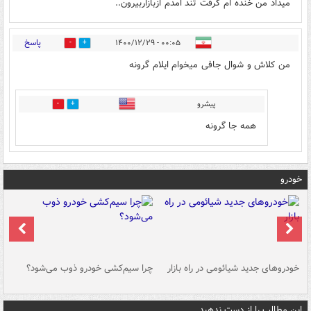
میداد من خنده ام گرفت تند امدم ازبازاربیرون..
پاسخ
۰۰:۰۵ - ۱۴۰۰/۱۲/۲۹
0
0
من کلاش و شوال جافی میخوام ایلام گرونه
پیشرو
0
0
همه جا گرونه
خودرو
خودروهای جدید شیائومی در راه بازار
چرا سیم‌کشی خودرو ذوب می‌شود؟
شو
این مطالب را از دست ندهید....