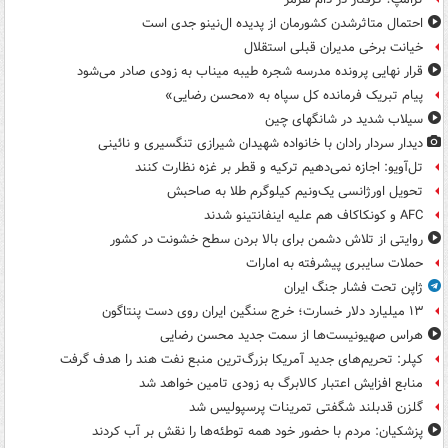
احتمال متاثرشدن کشورمان از پدیده ال‌نینو جدی است
خیانت برخی مدیران قبلی استقلال
قرار نهایی پرونده مدرسه شجره طیبه میناب به زودی صادر می‌شود
پیام تبریک فرمانده کل سپاه به «محسن رضایی»
سیلاب شدید در شانگهای چین
دیدار سردار رادان با خانواده‌ شهیدان شیرازی تنگسیری و نائینی
تل‌آویو: اجازه نمی‌دهیم ترکیه و قطر بر غزه نظارت کنند
تحویل اورژانسی یک‌ونیم کیلوگرم طلا به صاحبش
AFC و کونکاکاف هم علیه اینفانتینو شدند
روایتی از تلاش دشمن برای بالا بردن سطح خشونت در کشور
حملات سایبری پیشرفته به امارات
ژاپن تحت فشار جنگ ایران
۱۳ میلیارد دلار خسارت؛ خرج سنگین ایران روی دست پنتاگون
هراس صهیونیست‌ها از سمت جدید محسن رضایی
کپلر: تحریم‌های جدید آمریکا بزرگ‌ترین منبع نفت هند را هدف گرفت
منابع افزایش اعتبار کالابرگ به زودی تامین خواهد شد
گلزن قدبلند شگفتی تمرینات پرسپولیس شد
پزشکیان: مردم با حضور خود همه توطئه‌ها را نقش بر آب کردند