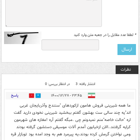
*
لطفا عدد مقابل را در جعبه متن وارد کنید
نظرات
انتشار یافته: 3
در انتظار بررسی: 0
پاسخ
۲۳:۴۵ - ۱۴۰۰/۱۲/۲۸
0
4
ما همه شیرینی فروش هامون ازکوردهای "سنندج وآذربایجان غربی
اند"یه چند سالی ست بهشون گفتم ببخشید شیرینی نخودی دارید گفت
اره "حالت خاصه"منم نمیدونم چی .مبگه گفتم آره !مغازه های شهرمون
کرایه گرفتند..الان ازخیابون آمدم آلات موسیقی دستشون گرفته بودند
ومی نواختن گرمش کرده بودند،یه پیرمرد هم به وجد امده بود توبازار قره