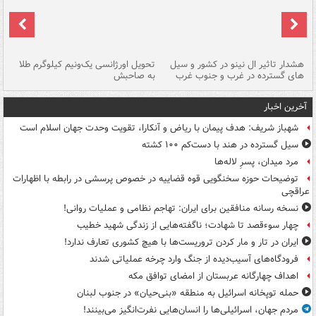
هشدار تاثیر ال نینو در کشور و سیل
تحویل اورژانسی یک‌ونیم کیلوگرم طلا
رگ
های گسترده در غرب و جنوب غرب
به صاحبش
کش
آخرین اخبار
شهباز شریف: هدف پیمان با ریاض و آنکارا، تقویت وحدت جهان اسلام است
سیل گسترده در هند با دست‌کم ۱۰۰ کشته
مرد میدان، پسرِ لاله‌ها
توضیحات حوزه سخنگویی قوه قضاییه در خصوص پرسشی در رابطه با اظهارات
عراقچی
نسخه رسانه منافقین برای ایران: تهاجم نظامی و عملیات روانی!
چهار سوءقصد تا شهادت؛ ناگفته‌هایی از زندگی شهید خطیب
ایران در تار و مار کردن تروریست‌ها با هیچ کشوری تعارف ندارد!
فرودگاه‌های آسیب‌دیده از جنگ وارد چرخه عملیاتی شدند
اهداف چهارگانه عربستان از امضای توافق مکه
حمله توپخانه اسرائیل به منطقه «بنی‌حیان» در جنوب لبنان
مردم جهان، اسرائیلی‌ها را انسان‌هایی نفرت‌انگیز می‌بینند!