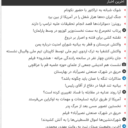
آخرین اخبار
شوک شبانه به تراکتور با حضور نکونام
جنگ ایران ده‌ها هزار شغل را در آمریکا از بین برد
رویترز: دموکرات‌ها قصد انجام تحقیقات علیه ترامپ را دارند
پرتاب تخم‌مرغ به سمت نخست‌وزیر کوزوو در وسط پارلمان!
نقشه کشی برای فتنه و اصرار بر دروغ
واکنش عربستان و قطر به بیانیه شورای امنیت درباره یمن
واکنش کشفیا به ترک اردوی تیم ملی توسط کاپیتان تیم ملی والیبال نشسته
جان باختن چهار نفر در سانحه رانندگی مراغه - هشترود+ فیلم
نشست هم اندیشی جمعی از علمای حوزه علمیه قم با عراقچی
حریق در شهرک صنعتی نصیرآباد در بهارستان
مذاکرات تنگه با عمان باید چگونه باشد؟
بیانیه تند فیفا در دفاع از آقای رئیس!
آیا روند عدلیه در مقابله با فساد تغییری کرده است؟
آمریکا از طریق ترکیه تسلیحات و مهمات به اوکراین می‌فرستد
نخستین تصویر مسی بعد از مرگ پدر
حریق در شهرک صنعتی نصیرآباد+ فیلم
شهرک‌نشین‌ها اموال فلسطینی‌ها را به آتش کشیدند!
آخرین وضعیت میدان نبرد به روایت مهدی محمدی