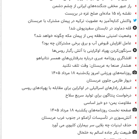
راز عبور مخفی جنگنده‌های ایرانی از چشم دشمن
نقشه راه ۱۵ ماده‌ای صلح غزه در بن‌بست
واکنش کنایه‌آمیز به عضویت ترکیه در پیمان مشترک با عربستان
قله دماوند در تابستان سفیدپوش شد!
وضعیت امنیتی منطقه پس از پیمان مکه چگونه خواهد شد؟
عامل افزایش قبوض آب و برق برخی مشترکان چه بود؟
سرنگون‌کردن پهپاد اوکراینی با آتش رگبار روس‌ها
افشاگری روزنامه عبری درباره بدرفتاری‌های همسر نتانیاهو
هشدار صنعا به عربستان: وقت تلف نکنید
روزنامه‌های ورزشی امروز یک‌شنبه ۱۸ مرداد ۱۴۰۵
دیوار طارمی جلوی عربستان
استقرار رادارهای اسرائیلی در اوکراین برای مقابله با پهپادهای روسی
درخواست پنتاگون برای تولید سریع سلاح
مقاومت یمن؛ دو خیز اساسی
صفحه نخست روزنامه‌های یکشنبه ۱۸ مرداد ۱۴۰۵
آتش‌سوزی در تأسیسات آرامکو در جنوب غرب عربستان
حذف لبنیات چه بلایی سر بیماران کلیوی می آورد
طبیعت بکر جاده اسالم به خلخال