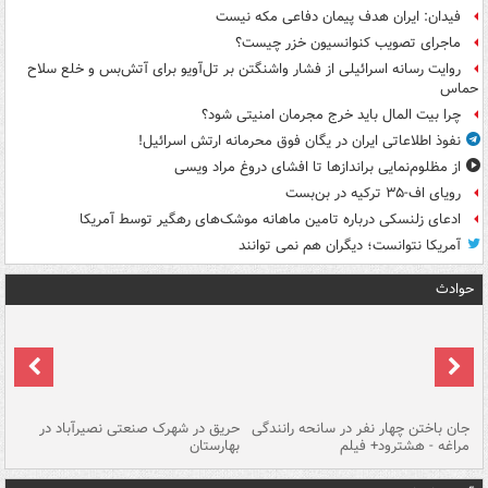
فیدان: ایران هدف پیمان دفاعی مکه نیست
ماجرای تصویب کنوانسیون خزر چیست؟
روایت رسانه اسرائیلی از فشار واشنگتن بر تل‌آویو برای آتش‌بس و خلع سلاح
حماس
چرا بیت المال باید خرج مجرمان امنیتی شود؟
نفوذ اطلاعاتی ایران در یگان فوق محرمانه ارتش اسرائیل!
از مظلوم‌نمایی براندازها تا افشای دروغ مراد ویسی
رویای اف-۳۵ ترکیه در بن‌بست
ادعای زلنسکی درباره تامین ماهانه موشک‌های رهگیر توسط آمریکا
آمریکا نتوانست؛ دیگران هم نمی توانند
حوادث
جان باختن چهار نفر در سانحه رانندگی
حریق در شهرک صنعتی نصیرآباد در
حر
مراغه - هشترود+ فیلم
بهارستان
فی