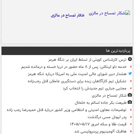
شکار تمساح در مالزی
پربازدیدترین ها
ترس کارشناس کویتی از تسلط ایران بر تنگۀ هرمز
خدمه ناو لینکلن: پس از ۸ ماه حضور در دریا خسته و درمانده‌ شدیم
هشدار دبیر شورای عالی امنیت ملی به امریکا درباره تنگه هرمز
تشکیل تیم کارآگاهان زبده برای دستگیری عاملان قتل رجب‌زاده
مجتبی جباری تیم جدیدش را انتخاب کرد
شکار تمساح در مالزی
طبیعت بکر جاده اسالم به خلخال
توضیحات معاون امنیتی و انتظامی وزیر کشور درباره قتل حمیدرضا رجب زاده
پدر لیونل مسی درگذشت
قیمت طلا و سکه امروز ۱۴۰۵/۰۵/۱۷
هافبک آلومینیوم پرسپولیسی شد