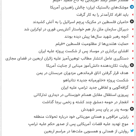
هشدار افسر ارشد آمریکایی به کاخ سفید +فیلم
موشک‌های بالستیک ایران؛ چالش راهبردی آمریکا
باید افراد کارآمدتر را به کار گرفت
حامیان فلسطین در مکزیک پرچم اسرائیل را به آتش کشیدند
دبیرکل سازمان ملل باز هم خواستار آتش‌بس فوری در اوکراین شد
آنچه رهبر شهید سال‌ها پیش دیده بودند
حمایت هلندی‌ها از مظلومیت فلسطین +فیلم
افشای برکناری در موساد پس از شکست پروژه علیه ایران
دستگیری عامل انتشار مطالب توهین‌آمیز علیه زائران اربعین در فضای مجازی
روایت تکان‌دهنده دانش‌آموز مینابی از جنایت آمریکا
هدف قرار گرفتن اتاق‌ فرماندهی مزدوران عربستان در یمن
شکست پروژه «خاورمیانه جدید» نتانیاهو
گزافه‌گویی و لفاظی جدید ترامپ علیه ایران
پیروزی استقلال مقابل همنام خوزستانی در دیداری تدارکاتی
انفجار در حومه دمشق چند کشته و زخمی برجا گذاشت
بوسه‌ پدر بر پای پسر شهیدش
رایزنی عراقچی و همتای موریتانی خود درباره تحولات منطقه
موج تهدید علیه قضات آمریکایی پس از صدور حکم علیه ترامپ
روایتی از همدلی و همسویی ملت‌ها در مراسم اربعین