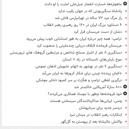
ماهواره‌ها خسارت انفجار جبل‌علی امارت را لو دادند
پادشاه سنگین‌وزنی که در جهان رقیب ندارد
راز مرگ مرد ۷۲ ساله در تهرانپارس فاش شد
۶ دستاورد بزرگ ایران در ۱۶۰ روز رهبری رهبر انقلاب
دشان از دست عربستان فرار کرد
ترامپ: همه چیز درباره ایران به طور استثنایی خوب پیش می‌رود
عربستان فرمانده ائتلاف دریایی چندملیتی را منصوب کرد
دستگیری ۸ نفر از اشرار مسلح شاخص و مرتبطین گروهک های تروریستی
موج بارش‌های تابستانه در راه ۱۱ استان
دستگیری ۶ نفر در بهشهر به اتهام تشویش اذهان عمومی
«کمانِ پرنده» چینی برای شکار کروزها به ایران می‌آید
درگیری لفظی ترامپ و هگزث بر سر کمبود ذخایر موشکی
۸۰۰ سازۀ آمریکایی خاکستر شد
خود فروخته‌ها چطور با موساد همکاری می‌کردند؟
ونس: ایرانی‌ها مذاکره‌کنندگان سرسختی هستند
دردسر جدید برای سرخپوشان
ابتکارات رهبر انقلاب در میدان نبرد
واکنش عالیشاه بعد از پیوستن به گل‌گهر