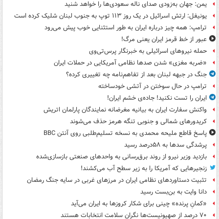
یمن: جهان به‌زودی صدای ناله سعودی‌ها را خواهد شنید
یونیفل: ارتش اسرائیل در یک روز ۱۱۳ توپ به جنوب لبنان شلیک کرده است
ترامپ: همه چیز درباره ایران به طور استثنایی خوب پیش می‌رود
عبور از خط قرمز ایران یعنی مرگ!
حمله نیروهای اسرائیلی به خبرنگار پرس‌تی‌وی
«ضربه مغزی» شدن صدها نظامی آمریکایی در حملات ایران
جنگ در جبهه لبنان بعد از تفاهم‌نامه چه تغییری کرده؟
ترامپ در حال سوختن در آتشی خودساخته
ایران را تست نکنید! جاده‌ی خشم ایران!
واکنش سفارت ایران به بیانیه مغرضانه نمایندگان پارلمان اتریش
کریدورهای شمالی و جنوبی تنگه هرمز حذف می‌شوند
پاسخ قاطع ملیحه محمدی به نسخه تسلیم‌طلبی روی آنتن BBC
پرشدگی سدها به ۵۸درصد رسید
بازدید وزیر نیرو از روند برق‌رسانی به واحدهای صنعتی بازسازی‌شده
زنجیرهایی که آمریکا را به زیر سطح آب می‌کشند!
تثبیت دستاوردهای نظامی ایران در مرزهای غربی در سایه جنگ رمضان
دانا وایت به بن‌بست رسید
«کمانِ پرنده» چینی برای شکار کروزها به ایران می‌آید
۷۰ درصد از صهیونیست‌ها نگران سلامت انتخابات هستند