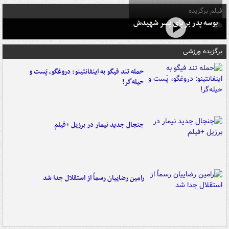
فیلم برگزیده
بوسه‌ پدر بر پای پسر شهیدش
برگزیده ورزشی
حمله تند فیگو به اینفانتینو: دروغگو، پَست‌ و
حیله‌گر!
جنجال جدید نیمار در برزیل +فیلم
رامین رضاییان رسماً از استقلال جدا شد