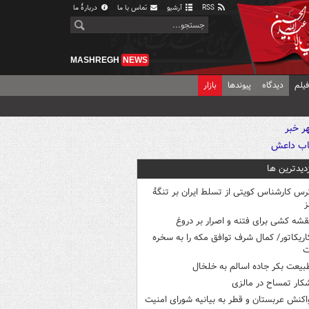
RSS
آرشیو
تماس با ما
دربارهٔ ما
MASHREGH
NEWS
یلم
دیدگاه
پیوندها
بازار
زدیدترین ها
رس کارشناس کویتی از تسلط ایران بر تنگۀ
ز
قشه کشی برای فتنه و اصرار بر دروغ
اریکاتور/ کمال شرف توافق مکه را به سخره
ت
بیعت بکر جاده اسالم به خلخال
کار تمساح در مالزی
اکنش عربستان و قطر به بیانیه شورای امنیت