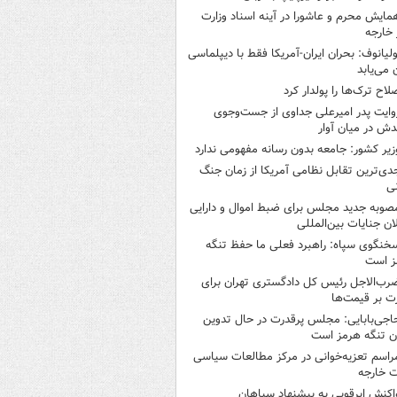
مایش محرم و عاشورا در آینه اسناد وزارت
 خارجه
ولیانوف: بحران ایران-آمریکا فقط با دیپلماسی
ن می‌یابد
لاح ترک‌ها را پولدار کرد
وایت پدر امیرعلی جداوی از جست‌وجوی
دش در میان آوار
زیر کشور: جامعه بدون رسانه مفهومی ندارد
دی‌ترین تقابل نظامی آمریکا از زمان جنگ
ی
صوبه جدید مجلس برای ضبط اموال و دارایی
ان جنایات بین‌المللی
خنگوی سپاه: راهبرد فعلی ما حفظ تنگه
ز است
رب‌الاجل رئیس کل دادگستری تهران برای
ت بر قیمت‌ها
اجی‌بابایی: مجلس پرقدرت در حال تدوین
ن تنگه هرمز است
راسم تعزیه‌خوانی در مرکز مطالعات سیاسی
ت خارجه
اکنش ابرقویی به پیشنهاد سپاهان