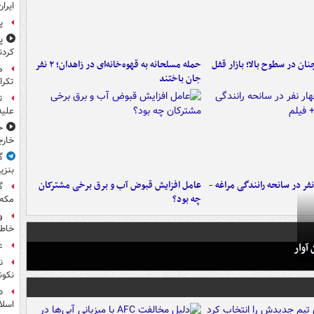
ایران
پ
پ
کردن
ن در سطوح بالا؛ بازار قفل
حمله مسلحانه به قهوه‌خانه‌ای در زاهدان؛ ۲ نفر
جان باختند
تکرا
ت
علیه
ح
خارج
گ
بنزی
فر در سانحه رانندگی مراغه -
عامل افزایش قبوض آب و برق برخی مشترکان
گ
چه بود؟
مکه
و
خاطر
آوار
ع
ن
نکون
د
اسلا