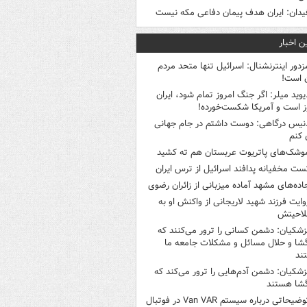
یدان: ایران هدف پیمان دفاعی مکه نیست
ن اخبار
زدور اینترنشنال: اسرائیل تنها متحد مردم
ن است!
یوید میلر: اگر جنگ امروز تمام شود، ایران
ز است و آمریکا شکست‌خورده!
نیس درگاهی: دوست داشتم در جام جهانی
 کنم
وشک‌های پاتریوت عربستان هم ته‌ کشید
ست مخفیانه پدافند اسرائیل از ترس ایران
اده‌های مشهد آماده میزبانی از زائران رضوی
وایت فرزند شهید لاریجانی از واکنش او به
لاحیتش
زشکیان: دشمن کسانی را ترور می‌کنند که
گشا و حلال مسائل و مشکلات جامعه ما
ند
زشکیان: دشمن آدم‌هایی را ترور می‌کند که
گشا هستند
توضیحاتی درباره سیستم Van VAR در فوتبال