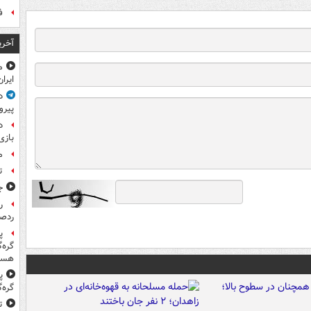
ف
آخری
م
ایرا
د
پیرو
د
بازی
م
ت
ج
ر
ردص
پ
گره‌
هست
پ
گره‌