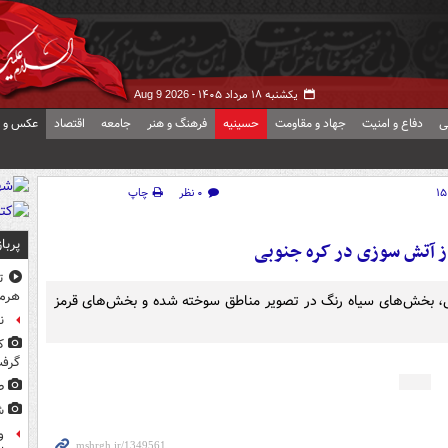
یکشنبه ۱۸ مرداد ۱۴۰۵ -
Aug 9 2026
ی
دفاع و امنیت
جهاد و مقاومت
حسینیه
فرهنگ و هنر
جامعه
اقتصاد
عکس و ف
۰ نظر
چاپ
پربا
از آتش سوزی در کره جنوبی
ت
هرم
وبی، بخش‌های سیاه رنگ در تصویر مناطق سوخته شده و بخش‌های قرمز
ن
ک
گرف
ط
ش
و