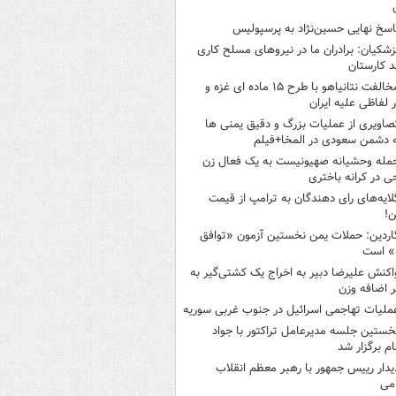
اسخ نهایی حسین‌نژاد به پرسپولیس
زشکیان: برادران ما در نیروهای مسلح کاری
د کارستان
مخالفت نتانیاهو با طرح ۱۵ ماده ای غزه و
ر لفاظی علیه ایران
صاویری از عملیات بزرگ و دقیق یمنی ها
 دشمن سعودی در المخا+فیلم
مله وحشیانه صهیونیست به یک فعال زن
ی در کرانه باختری
لایه‌های رای دهندگان به ترامپ از قیمت
ن!
اردین: حملات یمن نخستین آزمون «توافق
» است
اکنش علیرضا دبیر به اخراج یک کشتی‌گیر به
 اضافه وزن
ملیات تهاجمی اسرائیل در جنوب غربی سوریه
خستین جلسه مدیرعامل تراکتور با جواد
ام برگزار شد
یدار رییس جمهور با رهبر معظم انقلاب
می