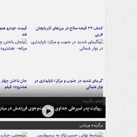
کشف ۳۳ قبضه سلاح در مرزهای آذربایجان
قیمت خودرو همچنا
غربی
شد
گرمای شدید در جنوب و مرکز؛ ناپایداری در
جان باختن چهار ن
نوار شمالی
هشترود+ فیلم
فیلم برگزیده
روایت پدر امیرعلی جداوی از جست‌وجوی فرزندش در میان 
برگزیده ورزشی