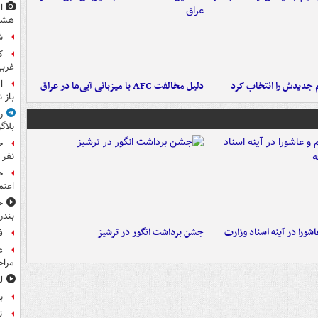
ا
هشت
ش
غرب
ا
 جدیدش را انتخاب کرد
دلیل مخالفت AFC با میزبانی آبی‌ها در عراق
باز 
ر
بلاگ
نفر 
ح
اعتم
ح
بندر
ورا در آینه اسناد وزارت
جشن برداشت انگور در ترشیز
ف
ع
مراح
ل
ب
ت