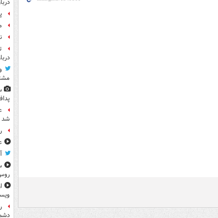
دربا
پ
م
ن
ت
دربا
و
مشتر
س
پداف
ع
شد
رو
ع
آ
س
روس
ا
ویس
ر
دشم