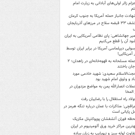
عزام زائر اولی‌های آبادانی به زیارت امام
م
هادت جانباز حمله آمریکا به جنوب کرمان
کشف ۳۳ قبضه سلاح در مرزهای آذربایجان
ی
میر جهانشاهی: پای نظامی آمریکایی به ایران
شود آن را قطع می‌کنیم
سوایی دیپلماسی آمریکا در برابر ایران توسط
ر آمریکایی!
حمله مسلحانه به قهوه‌خانه‌ای در زاهدان؛ ۲
جان باختند
جت‌الاسلام سعیدی: شهید خادمی مورد
اد و وثوق امام شهید بود
ملات انصارالله یمن به مواضع مزدوران در
 المخا
ولاد راه استقلال را با رضاییان رفت
راقچی: مذاکرات با عمان درباره تنگه هرمز در
ل پایانی است
حظه فوران آتشفشان پوپوکتپتل مکزیک
هترین مراکز خرید ورق آلومینیوم در ایران
فاوت لوله سبز و نیوپایپ به زبان ساده