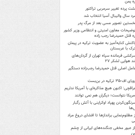
ره یمن
شت پرده تغییر سرمربی تراکتور
رد سال والیبال آسیا انتخاب شد
خستین تصویر مسی بعد از مرگ پدر
وضیحات معاون امنیتی و انتظامی وزیر کشور
ره قتل حمیدرضا رجب زاده
اکنش کنایه‌آمیز به عضویت ترکیه در پیمان
ک با عربستان
رکشی فرمانده سپاه تهران از گردان‌های
ند هوایی لشکر ۲۷
امل اصلی قتل حمیدرضا رجب‌زاده دستگیر
یای اف-۳۵ ترکیه در بن‌بست
راقچی: اکنون هیچ مذاکره‌ای با آمریکا نداریم
مریکا نتوانست؛ دیگران هم نمی توانند
رنگون‌کردن پهپاد اوکراینی با آتش رگبار
‌ها
ز مظلوم‌نمایی براندازها تا افشای دروغ مراد
ی
از عبور مخفی جنگنده‌های ایرانی از چشم
ن