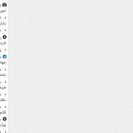
ه
امور
ا
پایا
ص
ر
فرزن
و
ج
جهان
م
عامل
س
هرم
ض
نظار
ح
قانو
م
وزار
و