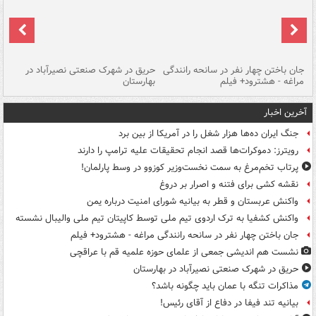
جان باختن چهار نفر در سانحه رانندگی
حریق در شهرک صنعتی نصیرآباد در
حر
مراغه - هشترود+ فیلم
بهارستان
فی
آخرین اخبار
جنگ ایران ده‌ها هزار شغل را در آمریکا از بین برد
رویترز: دموکرات‌ها قصد انجام تحقیقات علیه ترامپ را دارند
پرتاب تخم‌مرغ به سمت نخست‌وزیر کوزوو در وسط پارلمان!
نقشه کشی برای فتنه و اصرار بر دروغ
واکنش عربستان و قطر به بیانیه شورای امنیت درباره یمن
واکنش کشفیا به ترک اردوی تیم ملی توسط کاپیتان تیم ملی والیبال نشسته
جان باختن چهار نفر در سانحه رانندگی مراغه - هشترود+ فیلم
نشست هم اندیشی جمعی از علمای حوزه علمیه قم با عراقچی
حریق در شهرک صنعتی نصیرآباد در بهارستان
مذاکرات تنگه با عمان باید چگونه باشد؟
بیانیه تند فیفا در دفاع از آقای رئیس!