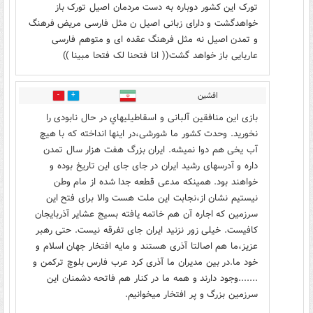
تورک این کشور دوباره به دست مردمان اصیل تورک باز
خواهدگشت و دارای زبانی اصیل ن مثل فارسی مریض فرهنگ
و تمدن اصیل نه مثل فرهنگ عقده ای و متوهم فارسی
عاریایی باز خواهد گشت(( انا فتحنا لک فتحا مبینا ))
افشین
2
6
بازی این منافقین آلبانی و اسقاطيليهاي در حال نابودی را
نخورید. وحدت کشور ما شورشی،در اینها انداخته که با هیچ
آب یخی هم دوا نمیشه. ایران بزرگ هفت هزار سال تمدن
داره و آدرسهای رشید ایران در جای جای این تاریخ بوده و
خواهند بود. همینکه مدعی قطعه جدا شده از مام وطن
نیستیم نشان از،نجابت این ملت هست والا برای فتح این
سرزمین که اجاره آن هم خاتمه یافته بسیج عشایر آذربایجان
کافیست. خیلی زور نزنید ایران جای تفرقه نیست. حتی رهبر
عزیز،ما هم اصالتا آذری هستند و مایه افتخار جهان اسلام و
خود ما.در بین مدیران ما آذری کرد عرب فارس بلوچ ترکمن و
.......وجود دارند و همه ما در کنار هم فاتحه دشمنان این
سرزمین بزرگ و پر افتخار میخوانیم.