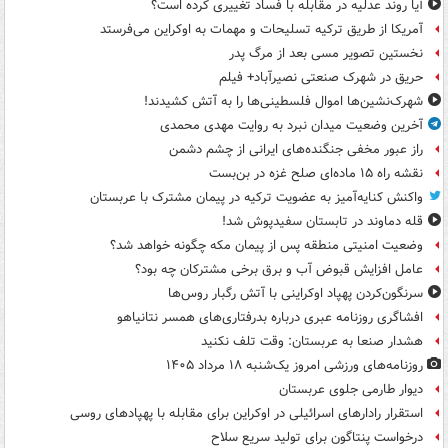
آیا روند عدلیه در مقابله با فساد تغییری کرده است؟
آمریکا از طریق ترکیه تسلیحات و مهمات به اوکراین می‌فرستد
نخستین تصویر مسی بعد از مرگ پدر
حریق در شهرک صنعتی نصیرآباد+ فیلم
شهرک‌نشین‌ها اموال فلسطینی‌ها را به آتش کشیدند!
آخرین وضعیت میدان نبرد به روایت مهدی محمدی
راز عبور مخفی جنگنده‌های ایرانی از چشم دشمن
نقشه راه ۱۵ ماده‌ای صلح غزه در بن‌بست
واکنش کنایه‌آمیز به عضویت ترکیه در پیمان مشترک با عربستان
قله دماوند در تابستان سفیدپوش شد!
وضعیت امنیتی منطقه پس از پیمان مکه چگونه خواهد شد؟
عامل افزایش قبوض آب و برق برخی مشترکان چه بود؟
سرنگون‌کردن پهپاد اوکراینی با آتش رگبار روس‌ها
افشاگری روزنامه عبری درباره بدرفتاری‌های همسر نتانیاهو
هشدار صنعا به عربستان: وقت تلف نکنید
روزنامه‌های ورزشی امروز یک‌شنبه ۱۸ مرداد ۱۴۰۵
دیوار طارمی جلوی عربستان
استقرار رادارهای اسرائیلی در اوکراین برای مقابله با پهپادهای روسی
درخواست پنتاگون برای تولید سریع سلاح