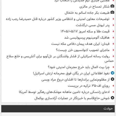
مجتبی جباری تیم جدیدش را انتخاب کرد
شکار تمساح در مالزی
طبیعت بکر جاده اسالم به خلخال
توضیحات معاون امنیتی و انتظامی وزیر کشور درباره قتل حمیدرضا رجب زاده
پدر لیونل مسی درگذشت
قیمت طلا و سکه امروز ۱۴۰۵/۰۵/۱۷
هافبک آلومینیوم پرسپولیسی شد
فیدان: ایران هدف پیمان دفاعی مکه نیست
ماجرای تصویب کنوانسیون خزر چیست؟
روایت رسانه اسرائیلی از فشار واشنگتن بر تل‌آویو برای آتش‌بس و خلع سلاح
حماس
چرا بیت المال باید خرج مجرمان امنیتی شود؟
نفوذ اطلاعاتی ایران در یگان فوق محرمانه ارتش اسرائیل!
از مظلوم‌نمایی براندازها تا افشای دروغ مراد ویسی
رویای اف-۳۵ ترکیه در بن‌بست
ادعای زلنسکی درباره تامین ماهانه موشک‌های رهگیر توسط آمریکا
شوخی حاج‌قاسم با خبرنگار در عملیات آزادسازی بوکمال
حوادث