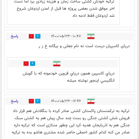
ترکیه خودش کشتی ساخت زمان و هزینه زیادی برد اما دست
اخر موفق شدن بعضی پروژه ها قبل از امدن اردوغان شروع
شد اردوغان فقط ادمه داد
پاسخ
۱۰:۴۷ - ۱۴۰۰/۰۵/۲۳
35
33
دریای کاسپیان درست است نه نام جعلی و بیگانه خ ز ر
3
7
درياي كاسپين همون درياي قزوين خودمونه كه با گويش
انگليسي اينجور نوشته ميشه
پاسخ
۱۲:۴۶ - ۱۴۰۰/۰۵/۲۳
7
22
ترکیه به ترکمنستان پاکستان کشتی صادر کرده با بنگلادش هم قرار داد
فروش شش کشتی جنگی رو بست چند سال پیش هم یه کشتی سبک
جنگی هم به اذربایجان هدیه کرد این چطور منتاژی است که ترکیه داره
صادر می کنه کدام کشور احمقی حاضر شده مشتری هاشو بده به ترکیه