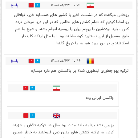
پاسخ
۱۰:۰۶ - ۱۴۰۰/۰۵/۲۳
5
9
روحانی میگفت که در نشست اخیر با کشور های همسایه خزر، توافقی
رو امضا کردیم که تمام کشتی های نظامی که در این دریا میخان تردد
کنن ، باید ترددشون با پرچم ایران یا روسیه انجام بشه. و شیخ ما هم
طبق معمول از این دستاورد کوه ساخته بود. اما مثل اینکه کلیددار
اسکاتلندی در این مورد هم به ما دروغ گفته!
پاسخ
۱۰:۴۶ - ۱۴۰۰/۰۵/۲۳
1
15
ترکیه یهو چطوری اینطوری شد؟ برا پاکستان هم داره میسازه
10
4
واکسن ایرانی زده
8
12
یهویی نشد برنامه بلند مدت بود سال ها ترکیه تلاش و هزینه
کردن به ترکیه کشتی های مدرن نمی فروختند به خاطر همین