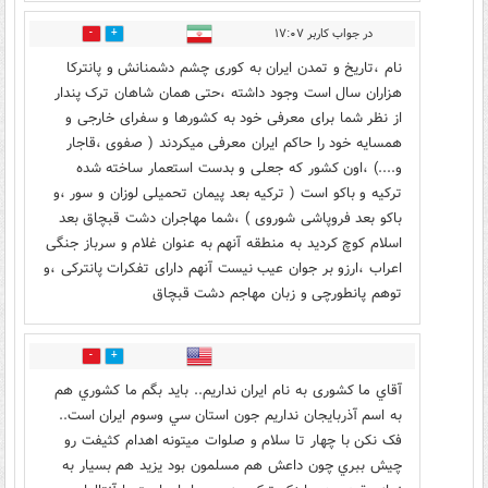
در جواب کاربر ۱۷:۰۷
1
10
نام ،تاریخ و تمدن ایران به کوری چشم دشمنانش و پانترکا
هزاران سال است وجود داشته ،حتی همان شاهان ترک پندار
از نظر شما برای معرفی خود به کشورها و سفرای خارجی و
همسایه خود را حاکم ایران معرفی میکردند ( صفوی ،قاجار
و....) ،اون کشور که جعلی و بدست استعمار ساخته شده
ترکیه و باکو است ( ترکیه بعد پیمان تحمیلی لوزان و سور ،و
باکو بعد فروپاشی شوروی ) ،شما مهاجران دشت قبچاق بعد
اسلام کوچ کردید به منطقه آنهم به عنوان غلام و سرباز جنگی
اعراب ،ارزو بر جوان عیب نیست آنهم دارای تفکرات پانترکی ،و
توهم پانطورچی و زبان مهاجم دشت قبچاق
2
9
آقاي ما کشوری به نام ایران نداریم.. بايد بگم ما کشوري هم
به اسم آذربايجان نداريم جون استان سي وسوم ايران است..
فک نکن با چهار تا سلام و صلوات ميتونه اهدام کثيفت رو
چيش ببري چون داعش هم مسلمون بود يزيد هم بسيار به