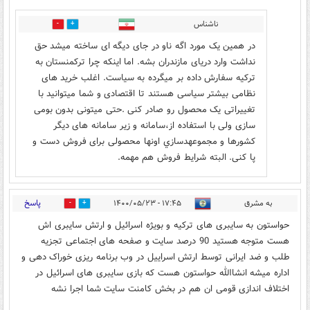
ناشناس
9
2
در همین یک مورد اگه ناو در جای دیگه ای ساخته میشد حق
نداشت وارد دریای مازندران بشه. اما اینکه چرا ترکمنستان به
ترکیه سفارش داده بر میگرده به سیاست. اغلب خرید های
نظامی بیشتر سیاسی هستند تا اقتصادی و شما میتوانید با
تغییراتی یک محصول رو صادر کنی .حتی میتونی بدون بومی
سازی ولی با استفاده از،سامانه و زیر سامانه های دیگر
کشورها و مجموعهدسازي اونها محصولی برای فروش دست و
پا کنی. البته شرایط فروش هم مهمه.
پاسخ
به مشرق
۱۷:۴۵ - ۱۴۰۰/۰۵/۲۳
14
16
حواستون به سایبری های ترکیه و بویژه اسرائیل و ارتش سایبری اش
هست متوجه هستید 90 درصد سایت و صفحه های اجتماعی تجزیه
طلب و ضد ایرانی توسط ارتش اسراییل در وب برنامه ریزی خوراک دهی و
اداره میشه انشاالله حواستون هست که بازی سایبری های اسرائیل در
اختلاف اندازی قومی ان هم در بخش کامنت سایت شما اجرا نشه