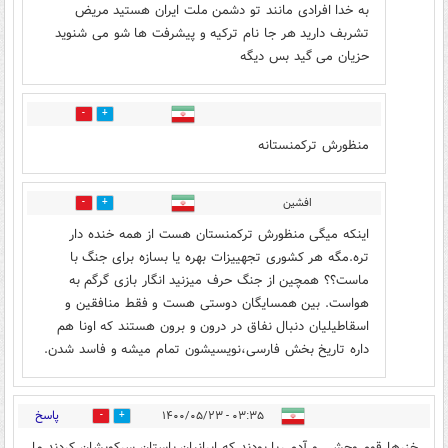
به خدا افرادی مانند تو دشمن ملت ایران هستید مریض
تشربف دارید هر جا نام ترکیه و پیشرفت ها شو می شنوید
حزیان می گید بس دیگه
0
5
منظورش ترکمنستانه
افشین
3
2
اینکه میگی منظورش ترکمنستان هست از همه خنده دار
تره.مگه هر کشوری تجهييزات بهره یا بسازه برای جنگ با
ماست؟؟ همچین از جنگ حرف میزنید انگار بازی گرگم به
هواست. بین همسایگان دوستی هست و فقط منافقین و
اسقاطيليان دنبال نفاق در درون و برون هستند که اونا هم
داره تاریخ بخش فارسی،نويسيشون تمام میشه و فاسد شدن.
پاسخ
۰۳:۳۵ - ۱۴۰۰/۰۵/۲۳
28
39
خزرها قوم وحشي و آدم ربا بودند كه ايرانيان باستان سركوبشان كردند ما