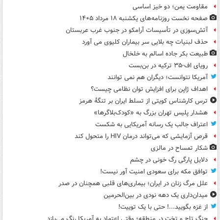
مقاومت یمن؛ دو خیز اساسی
صفحه نخست روزنامه‌های یکشنبه ۱۸ مرداد ۱۴۰۵
آتش‌سوزی در تأسیسات آرامکو در جنوب غرب عربستان
حذف لبنیات چه بلایی سر بیماران کلیوی می آورد
طبیعت بکر جاده اسالم به خلخال
رویای اف-۳۵ ترکیه در بن‌بست
آمریکا نتوانست؛ دیگران هم نمی توانند
اهداف ژاپن برای افزایش توان نظامی چیست؟
ترس کارشناس کویتی از تسلط ایران بر تنگۀ هرمز
هشدار پلیس تهران بزرگ به «کودک‌بلاگرها»
اعتراف جالب یک رسانه آمریکایی به شکست
قرص آزمایشی که می‌تواند درمان HIV را متحول کند
شکار تمساح در مالزی
دلایل پارگی رگ خونی در چشم
توافق مکه برای سعودی امنیت آور نیست!
علل مرگ زنان در ایران؛ بیماری‌های قلبی همچنان در صدر
میدان‌داری یک دهه نودی در بین‌الحرمین
از غزه بگویید...! حتی با یک توییت!
جنگ تاج و تخت در منطقه؛ وقتی اعتماد به آمریکا رنگ می‌بازد