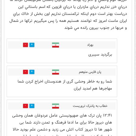
درياي خزر نداريم درياي مازدران يا درياي قزوين كه اسم باستاني اين
درياست بهتر است دوم اينكه تركمنستان نداريم اون بخش از خاك براي
ايران ماست امروز كه توانمند هستيم همه را پس ميگيريم تركها در شمال
و عربها در جنوب بيرون رانده مي شوند
بهزاد
25
12
برگردید سیبری
پان فارس متوهم
30
19
شما رو به خاطر وحشی گری از هندوستان اخراج کردن شما
مهاجرها هم امدید ایران
خطاب به پانترک تروریست
10
27
۱۲:۴۱ پان ترک های صهیونیستی عامل عردوغان همان وحشی
های دیروز حالا برای ما ادعا فرهنگ و تمدن دارند شما بی
شهور ها تا دیروز کتاب اتش می زدید و دشمن علم بودید حالا