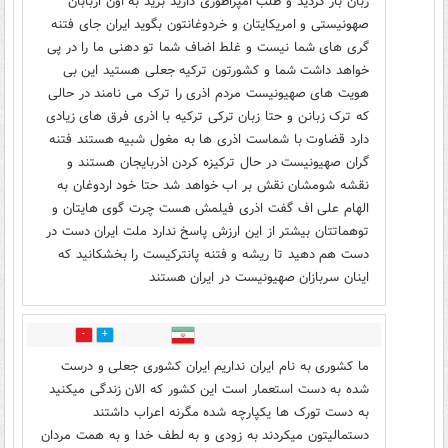
زبان باز کردید و طلب امپراطوری دارید برید به اون اربابان
صهونیستی و امریکایتان و خردوغانتون بگوید ایران جای فتنه
گری های شما نیست و غلط اضاف شما تو دهنی ما را در پی
خواهد داشت شما و کشورتون ترکیه جعلی هستید این بی
هویت های صهیونیست مردم اذری را ترک می نامند در حالی
که ترک زبانن و حتا زبان ترکی ترکیه با اذری فرق های زیادی
دارد قضاوت با شماست اذری ها به مغول شبیه هستند فتنه
گران صهیونیست در حال ترکیزه کردن اذربایجان هستند و
نقشه شومشان نقش بر اب خواهد شد حتا خود اردوغان به
الهام علی اف گفت اذری فیلمش هست چرت گوی هایتان و
توهماتتان بیشتر از این ارزش پاسخ ندارد ملت ایران دست در
دست هم دهید تا ریشه و فتنه پانترکیست را بخشکانید که
اینان سربازان صهیونیست در ایران هستند
37
9
ما کشوری به نام ایران نداریم ایران کشوری جعلی و درست
شده به دست استعمار است این کشور که الان زندگی میکنید
به دست تورک ها یکپارچه شده مگرنه اعراب داشتند
دستمالیتون میکردند به زودی و به لطف خدا و به همت مردان