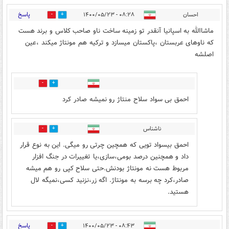
پاسخ
احسان
۰۸:۲۸ - ۱۴۰۰/۰۵/۲۳
14
32
ماشاالله به اسپانیا آنقدر تو زمینه ساخت ناو صاحب کلاس و برند هست
که ناوهای عربستان ،پاکستان میسازد و ترکیه هم مونتاژ میکند ،عین
اصلشه
27
16
احمق بی سواد سلاح منتاژ رو نمیشه صادر کرد
ناشناس
15
21
احمق بیسواد تویی که همچین چرتی رو میگی. این به نوع قرار
داد و همچنین درصد بومی،سازی،یا تغییرات در جنگ افزار
مربوط هست نه مونتاژ بودنش.حتی سلاح کپی رو هم میشه
صادر،کرد چه برسه به مونتاژ. اگه زر،نزنید کسی،نميگه لال
هستید.
پاسخ
۰۸:۴۳ - ۱۴۰۰/۰۵/۲۳
16
17