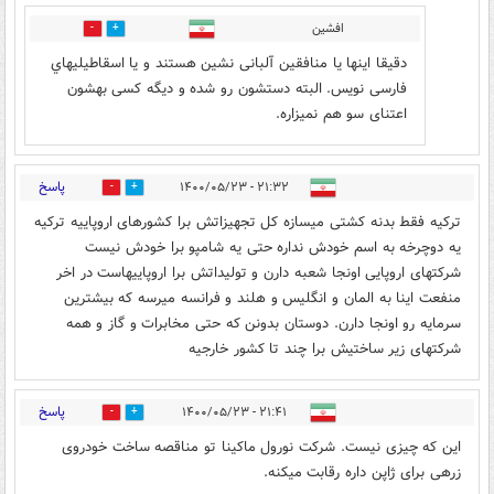
افشین
3
3
دقیقا اینها یا منافقین آلبانی نشین هستند و یا اسقاطيليهاي
فارسی نویس. البته دستشون رو شده و دیگه کسی بهشون
اعتنای سو هم نميزاره.
پاسخ
۲۱:۳۲ - ۱۴۰۰/۰۵/۲۳
4
6
ترکیه فقط بدنه کشتی میسازه کل تجهیزاتش برا کشورهای اروپاییه ترکیه
یه دوچرخه به اسم خودش نداره حتی یه شامپو برا خودش نیست
شرکتهای اروپایی اونجا شعبه دارن و تولیداتش برا اروپاییهاست در اخر
منفعت اینا به المان و انگلیس و هلند و فرانسه میرسه که بیشترین
سرمایه رو اونجا دارن. دوستان بدونن که حتی مخابرات و گاز و همه
شرکتهای زیر ساختیش برا چند تا کشور خارجیه
پاسخ
۲۱:۴۱ - ۱۴۰۰/۰۵/۲۳
3
1
این که چیزی نیست. شرکت نورول ماکینا تو مناقصه ساخت خودروی
زرهی برای ژاپن داره رقابت میکنه.