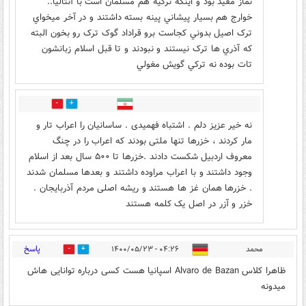
نماز مقيد بود و اينکه ترکيه هم مسلمان است با آنتاليا..
خوارج هم بسيار پيشاني پينه بسته داشتند و در آخر ميخواي
ترک اصيل بدوني کجاست برو قراداد گوک ترک رو بخون البته
که آذري ها ترک نيستند و نبودند و تا قبل اسلام زبانشون
تات بوده نه ترکي گويش مغولي
9
1
نه خیر عزیز دلم . اشتباه فهمیدی . ساسانیان را اعراب تار و
مار کردند ، خزرها تنها ملتی بودند که اعراب را در چنگ
معروف اردبیل شکست دادند .خزرها تا ۵۰۰ سال بعد از اسلام
وجود داشتند و با اعراب مراوده داشتند و بعدها مسلمان شدند
. خزرها همان غز ها هستند و ریشه اصلی مردم آذربایجان .
خزر و آزر در اصل یک کلمه هستند
پاسخ
محمد
۰۴:۲۶ - ۱۴۰۰/۰۵/۲۳
8
27
ظاهرا کلاس Alvaro de Bazan اسپانیا هست کسی درباره توانایی هاش
میدونه