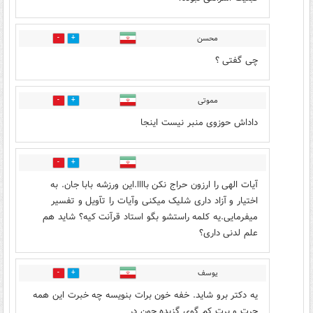
محسن
1
5
چی گفتی ؟
مموتی
6
5
داداش حوزوی منبر نیست اینجا
0
7
آیات الهی را ارزون حراج نکن باااا.این ورزشه بابا جان. به
اختیار و آزاد داری شلیک میکنی وآیات را تآویل و تفسیر
میفرمایی.یه کلمه راستشو بگو استاد قرآنت کیه؟ شاید هم
علم لدنی داری؟
یوسف
2
9
یه دکتر برو شاید. خفه خون برات بنویسه چه خبرت این همه
چرت و پرت کم گوی گزیده چون در