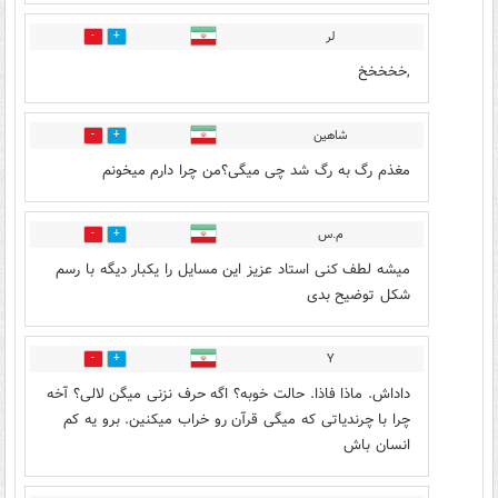
لر
0
0
,خخخخخ
شاهین
0
0
مغذم رگ به رگ شد چی میگی؟من چرا دارم میخونم
م.س
0
0
میشه لطف کنی استاد عزیز این مسایل را یکبار دیگه با رسم
شکل توضیح بدی
Y
0
0
داداش. ماذا فاذا. حالت خوبه؟ اگه حرف نزنی میگن لالی؟ آخه
چرا با چرندیاتی که میگی قرآن رو خراب میکنین. برو یه کم
انسان باش