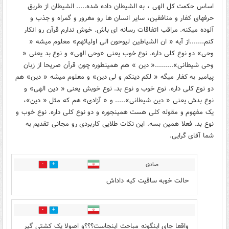
اساس حکمت کل الهی ، به الشیطان داده شده..... الشیطان از طریق
حرفهای کفار و منافقین، سایر انسان ها رو مغرور و گمراه و جذب و
آلوده میکنه. مراقب اتفاقات رسانه ای باش. خوش ندارم قرآن رو انکار
کنم.......از آیه « ان الشیاطین لیوحون الی اولیائهم» معلوم میشه «
وحی» دو نوع کلی داره. نوع خوب یعنی «وحی الهی» و نوع بد یعنی «
وحی شیطانی».........« دین » هم همینطوره چون قرآن صریحا از زبان
پیامبر به کفار میگه « لکم دینکم و لی دین» و معلوم میشه « دین» هم
دو نوع کلی داره. نوع خوب و نوع بد. نوع خوبش یعنی « دین الهی» و
نوع بدش یعنی « دین شیطانی»..... و « آزادی» هم که مثل « دین»،
یک مفهوم و مقوله کلی هست همینجوره و دو نوع کلی داره. نوع خوب و
نوع بد. فعلا همین بسه. این نکات طلایی کاربردی رو مجانی تقدیم به
شما آقای گرایی.
صادق
16
116
حالت خوبه ساقیت کیه داداش
1
41
واقعا جای اینگونه مباحث اینجاست؟؟؟و اصولا یک کشتی گیر