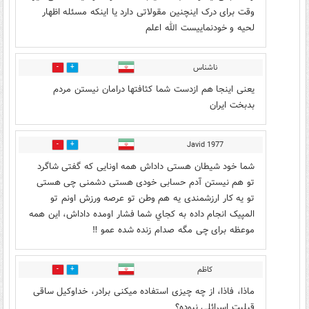
وقت برای درک اینچنین مقولاتی دارد یا اینکه مسئله اظهار
لحیه و خودنماییست الله اعلم
ناشناس
15
34
یعنی اینجا هم ازدست شما کثافتها درامان نیستن مردم
بدبخت ایران
Javid 1977
1
18
شما خود شیطان هستی داداش همه اونایی که گفتی شاگرد
تو هم نیستن آدم حسابی خودی هستی دشمنی چی هستی
تو یه کار ارزشمندی یه هم وطن تو عرصه ورزش اونم تو
المپیک انجام داده به کجاي شما فشار اومده داداش، این‌ همه
موعظه برای چی مگه صدام زنده شده عمو ‼️
کاظم
0
12
ماذا، فاذا، از چه چیزی استفاده میکنی برادر، خداوکیل ساقی
قبلیت اسرائلی نبوده؟