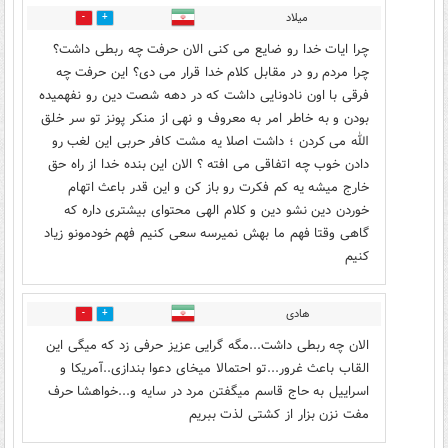
میلاد
0
1
چرا ایات خدا رو ضایع می کنی الان حرفت چه ربطی داشت؟
چرا مردم رو در مقابل کلام خدا قرار می دی؟ این حرفت چه
فرقی با اون نادونایی داشت که در دهه شصت دین رو نفهمیده
بودن و به خاطر امر به معروف و نهی از منکر پونز تو سر خلق
الله می کردن ؛ داشت اصلا یه مشت کافر حربی این لغب رو
دادن خوب چه اتفاقی می افته ؟ الان این بنده خدا از راه حق
خارج میشه یه کم فکرت رو باز کن و این قدر باعث اتهام
خوردن دین نشو دین و کلام الهی محتوای بیشتری داره که
گاهی وقتا فهم ما بهش نمیرسه سعی کنیم فهم خودمونو زیاد
کنیم
هادی
0
0
الان چه ربطی داشت...مگه گرایی عزیز حرفی زد که میگی این
القاب باعث غرور...تو احتمالا میخای دعوا بندازی..آمریکا و
اسراییل به حاج قاسم میگفتن مرد در سایه و...خواهشا حرف
مفت نزن بزار از کشتی لذت ببریم