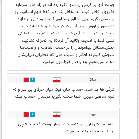
جوامع آنها بر کرسی ریاستها تکیه زده اند در راه های سرمایه
گذاریهای کلانی کرده اند بخاطر یک چیز فقط آنهم انسانیت رو
از انسان بگیرند وبین خالق ومخلوق فاصله وجدایی بیندازند
که تصور وباورش برای آنان که در خود غرق شده اند بسیار
سخت و دشوار است آری شده است که با تعریف از توانائی
کسی فقط با تعریف وتائید آن فردکلا به انحراف کشانیده
اندش‌.مسائل پیرامونمان را بر حسب اتفاقات و واقعیت‌ها
سنجش کنیم نه افکار و شنیده های که تحقیقی درباریشان
انجام نمی‌دهیم وبه راحتی قبولشون میکنیم
سالار
0
0
تازگی ها مد شده، حساب های فیک میان حرفای بی سر و ته
شبه مذهبی میزنن. شما سخت نگیرید دوستان. حساب فیکه
مهرداد
0
0
واقعا مشکل داری تو ؟؟مسخره تومار نوشت گفتم حالا چی
نوشته حیف ک وقتم حروم شد