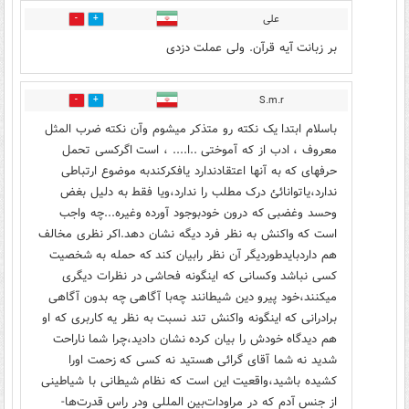
علی
1
0
بر زبانت آیه قرآن. ولی عملت دزدی
S.m.r
0
1
باسلام ابتدا یک نکته رو متذکر میشوم وآن نکته ضرب المثل
معروف ، ادب از که آموختی ..ا.... ، است اگرکسی تحمل
حرفهای که به آنها اعتقادندارد یافکرکندبه موضوع ارتباطی
ندارد،یاتوانائئ درک مطلب را ندارد،ویا فقط به دلیل بغض
وحسد وغضبی ‌که درون خودبوجود آورده وغیره...چه واجب
است که واکنش به نظر فرد دیگه نشان دهد.اکر نظری مخالف
هم داردبایدطوردیگر آن نظر رابیان کند که حمله به شخصیت
کسی نباشد وکسانی که اینگونه فحاشی در نظرات دیگری
میکنند،خود پیرو دین شیطانند چه‌با آگاهی چه بدون آگاهی
برادرانی که اینگونه واکنش تند نسبت به نظر یه کاربری که او
هم دیدگاه خودش را بیان کرده نشان دادید،چرا شما ناراحت
شدید نه شما آقای گرائی هستید نه کسی که زحمت اورا
کشیده باشید،واقعیت این است که نظام شیطانی با شیاطینی
از جنس آدم که در مراودات‌بین المللی ودر راس قدرت‌ها-