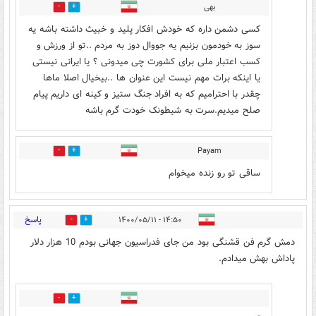
بهی
0
0
کسی دشمن داره که خودش افکار پلید و خبیث داشته باشه یه
سوز به خودمون بزنیم یه جووال دوز به مردم ..تو از ورزش و
کسب اعتبار ملی برای کشورت چی میدونی ؟ یا ایرانی نیستی
یا اینکه برات مهم نیست این عنوان ها ..بیخیال اصلا ماها
چقدر با احترامیم که به افراد جنگ ستیز و کینه ای داریم پیام
صلح میدیم.سرت به شیطونک خودت گرم باشه
Payam
0
0
ساقی تو رو زنده میخوام
پاسخ
۱۴:۵۰ - ۱۴۰۰/۰۵/۱۱
1
9
دمش گرم فن قشنگی بود من جای فدراسیون جهانی بودم 10 هزار دلار
پاداش بهش میدادم.
12
5