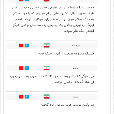
دو حالت داره شما یا از سر نفهمی چنین متنی رو نوشتی یا از
طرف همون آلبانی نشین هایی پیام میزاری که با خود اسلام
به جنگ اسلام میان. و مردم هم باور میکنن 《واقعا تعجب
اوره》 یه ایرانی واقعی یک بسیجی یک مسلمان واقعی هرگز
اینقدر تنگ نظر نبوده.
فرهمند
0
0
قشنگ معلومه هدفت از این اراجیف چیه
سلام
0
0
چی میگی؟ فازت چیه؟ صبحها ناشتا حمد بخون به اب و بخور،
ان شاءالله شفا حاصل میشه
سید
0
0
بیا پایین دوست عزیز سرمون درد گرفت