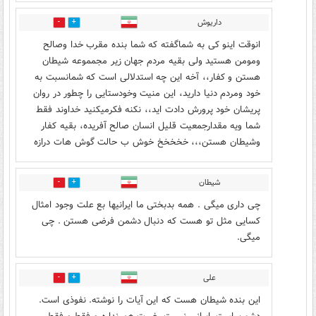
داریوش
5
14
انوقت اینو کی به شماگفته که شما بنده مقرب خدا وصالح
ومومن هستید ولی بقیه مردم جهان زیر مجمموعه شیطان
هستن و کفار،، آخه این چه استدلالی است که شمانسبت به
خود ومردم دنیا دارید، این منیت وخودستایی را چطور در روان
پریشان خود پرورش دادت اید،، نکنه فکرمیکنید خداوند فقط
شما ویه مقدارجمعیت قلیل انسان صالح آفریده، بقیه کفار
وشیطان هستن،،، خخخخخ خوش ب حالت گوش هات درازه
شیطان
4
5
چی داری میگی . همه بدبختی ما ایرانیها بع علت وجود امثال
کسایی مثل تو هست که دنبال دشمن فرضی هستن . چی
میگی.
علی
0
11
این بنده شیطان هست که این آیات را نوشته. نفوذی است.