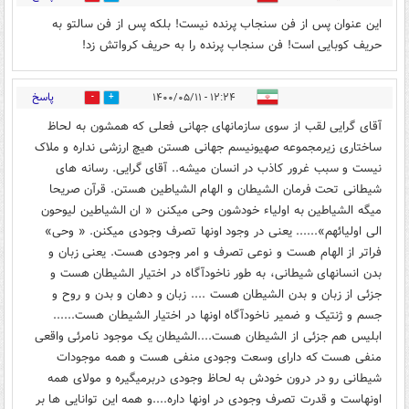
این عنوان پس از فن سنجاب پرنده نیست! بلکه پس از فن سالتو به
حریف کوبایی است! فن سنجاب پرنده را به حریف کرواتش زد!
پاسخ
۱۲:۲۴ - ۱۴۰۰/۰۵/۱۱
134
37
آقای گرایی لقب از سوی سازمانهای جهانی فعلی که همشون به لحاظ
ساختاری زیرمجموعه صهیونیسم جهانی هستن هیچ ارزشی نداره و ملاک
نیست و سبب غرور کاذب در انسان میشه.. آقای گرایی. رسانه های
شیطانی تحت فرمان الشیطان و الهام الشیاطین هستن. قرآن صریحا
میگه الشیاطین به اولیاء خودشون وحی میکنن « ان الشیاطین لیوحون
الی اولیائهم»...... یعنی در وجود اونها تصرف وجودی میکنن. « وحی»
فراتر از الهام هست و نوعی تصرف و امر وجودی هست. یعنی زبان و
بدن انسانهای شیطانی، به طور ناخودآگاه در اختیار الشیطان هست و
جزئی از زبان و بدن الشیطان هست .... زبان و دهان و بدن و روح و
جسم و ژنتیک و ضمیر ناخودآگاه اونها در اختیار الشیطان هست......
ابلیس هم جزئی از الشیطان هست....الشیطان یک موجود نامرئی واقعی
منفی هست که دارای وسعت وجودی منفی هست و همه موجودات
شیطانی رو در درون خودش به لحاظ وجودی دربرمیگیره و مولای همه
اونهاست و قدرت تصرف وجودی در اونها داره....و همه این توانایی ها بر