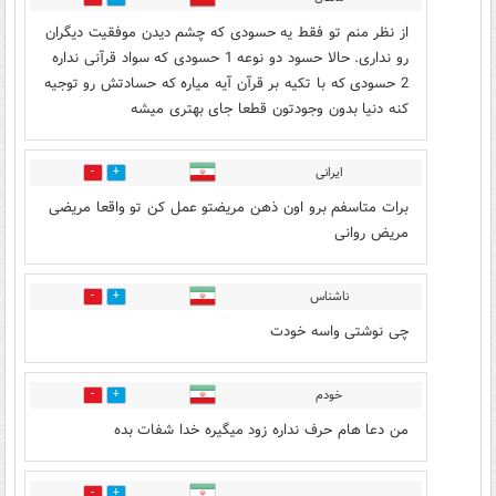
از نظر منم تو فقط یه حسودی که چشم دیدن موفقیت دیگران
رو نداری. حالا حسود دو نوعه 1 حسودی که سواد قرآنی نداره
2 حسودی که با تکیه بر قرآن آیه میاره که حسادتش رو توجیه
کنه دنیا بدون وجودتون قطعا جای بهتری میشه
ایرانی
0
0
برات متاسفم برو اون ذهن مریضتو عمل کن تو واقعا مریضی
مریض روانی
ناشناس
0
0
چی نوشتی واسه خودت
خودم
0
0
من دعا هام حرف نداره زود میگیره خدا شفات بده
0
0