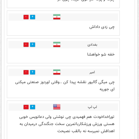
2
4
چی زدی داداش
بغدادی
1
3
خفه شو خواهشا
امیر
2
3
چی میگی گالیور نقشه پیدا کن ..وقتی اوردوز صنعتی میکنی
ای جوریه
لپ لپ
0
2
توراخداخودت هم فهمیدی چی نوشتی ولی دعانویس خوبی
هستی ورزش ورزشکارباتمرین سخت جنگندگی درمیدان به
اهدافش نمیرسه نه بالقب نصیحت