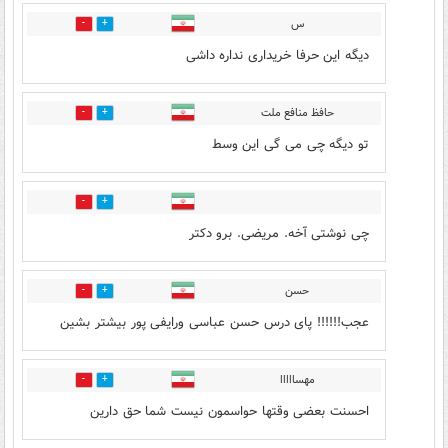
س
0
0
دیگه این حرفا خریداری نداره داشی
حافظ منافع ملت
0
0
تو دیگه چی می گی این وسط
0
0
چی نوشتی آخه. مریضی. برو دکتر
حسن
11
0
عجب!!!!!! پای درس حسن عباسی ورایفی پور بیشتر بشین
مهسااااا
0
0
احسنت بعضی وقتها حواسمون نیست شما حق دارین