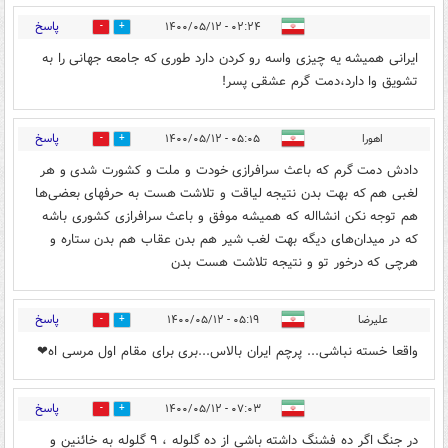
پاسخ
۰۲:۲۴ - ۱۴۰۰/۰۵/۱۲
0
0
ایرانی همیشه یه چیزی واسه رو کردن دارد طوری که جامعه جهانی را به
تشویق وا دارد،دمت گرم عشقی پسر!
پاسخ
اهورا
۰۵:۰۵ - ۱۴۰۰/۰۵/۱۲
0
0
دادش دمت گرم که باعث سرافرازی خودت و ملت و کشورت شدی و هر
لغبی هم که بهت بدن نتیجه لیاقت و تلاشت هست به حرفهای بعضی‌ها
هم توجه نکن انشااله که همیشه موفق و باعث سرافرازی کشوری باشه
که در میدان‌های دیگه بهت لغب شیر هم بدن عقاب هم بدن ستاره و
هرچی که درخور تو و نتیجه تلاشت هست بدن
پاسخ
علیرضا
۰۵:۱۹ - ۱۴۰۰/۰۵/۱۲
0
0
واقعا خسته نباشی... پرچم ایران بالاس...بری برای مقام اول مرسی اه❤
پاسخ
۰۷:۰۳ - ۱۴۰۰/۰۵/۱۲
0
0
در جنگ اگر ده فشنگ داشته باشی از ده گلوله ، ۹ گلوله به خائنین و