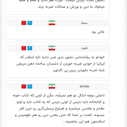
دشمن است. ایرانی نیست. غیرت هم نداره و فقط و فقط
میخواد به دین و ورزش و مملکت ضربه بزند.
سجاد
18
0
عالی بود
ناهید
2
5
خودتو به روانشناس نشون بدی ضرر نداره تازه اینقدر که
ایرانیا از خودی ضربه خوردن از دشمنان ساخته ذهن مریض
شما ضربه نخوردن برین پی کارتون
alireza
0
8
داعش نوچه امثال تو هم نمیشه، مگن از اونی که کتاب خونه
و کتابخانه داره نترس از اونی بترس که یه کتاب داره و اونو
مقدم و مقدس میشمره و هرنوع پرسش‌گری رو عین کفر
میدونه، لعنت بر شما که حتی معنی دین رو هم نفهمیدن و
اسلامتون هم ابن ملجمیه...