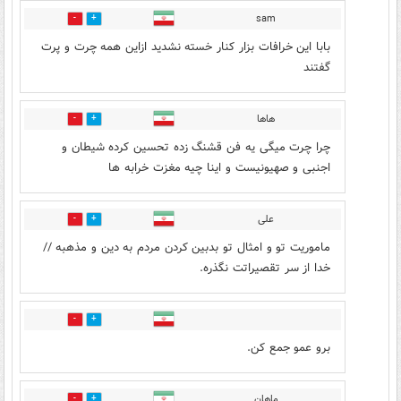
sam
0
0
بابا این خرافات بزار کنار خسته نشدید ازاین همه چرت و پرت
گفتند
هاها
0
0
چرا چرت میگی یه فن قشنگ زده تحسین کرده شیطان و
اجنبی و صهیونیست و اینا چیه مغزت خرابه ها
علی
0
0
ماموریت تو و امثال تو بدبین کردن مردم به دین و مذهبه //
خدا از سر تقصیراتت نگذره.
0
0
برو عمو جمع کن.
ماهان
0
1