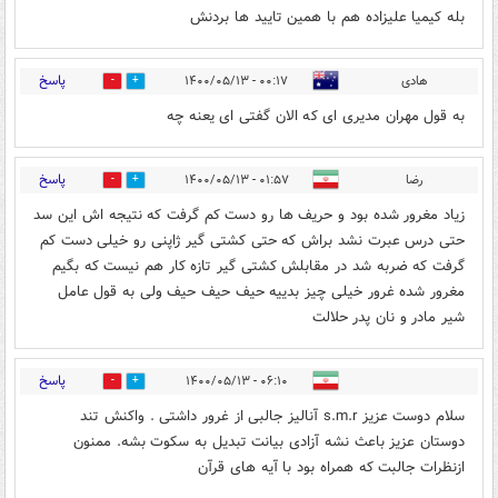
بله کیمیا علیزاده هم با همین تایید ها بردنش
پاسخ
هادی
۰۰:۱۷ - ۱۴۰۰/۰۵/۱۳
0
0
به قول مهران مدیری ای که الان گفتی ای یعنه چه
پاسخ
رضا
۰۱:۵۷ - ۱۴۰۰/۰۵/۱۳
0
0
زیاد مغرور شده بود و حریف ها رو دست کم گرفت که نتیجه اش این سد
حتی درس عبرت نشد براش که حتی کشتی گیر ژاپنی ‌رو‌ خیلی دست کم
گرفت که ضربه شد در مقابلش کشتی گیر تازه کار هم نیست که بگیم
مغرور شده غرور خیلی چیز بدییه حیف حیف حیف ولی به قول عامل
شیر مادر و نان پدر حلالت
پاسخ
۰۶:۱۰ - ۱۴۰۰/۰۵/۱۳
0
0
سلام دوست عزیز s.m.r آنالیز جالبی از غرور داشتی . واکنش تند
دوستان عزیز باعث نشه آزادی بیانت تبدیل به سکوت بشه. ممنون
ازنظرات جالبت که همراه بود با آیه های قرآن