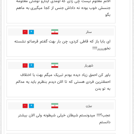
الانم معلوم نیست چی زدی که اومدی اینارو نوشتی معلومه
جنسش خوب بوده نه داداش جنس از کجا میگیری به ماهم
بگو
ستار
1
0
ای بابا باز که قاطی کردی، چن بار بهت گفتم قرصاتو نشسته
نخوررررر!!!!
شهریار
0
3
باور کن احمق زیاد دیده بودم تبریک میگم بهت با اختلاف
احمقترین فردی هستی که تا الان دیدم بنظرم باید یه مدالم
به تو بدن
بیژن
0
0
عجب؟!!! میدونستم شیطان خیلی شیطونه ولی الان بیشتر
دانستم