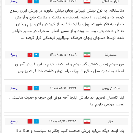
پاسخ
عرش طالقانی
۲۱:۰۲ - ۱۴۰۰/۰۵/۱۱
13
2
متاسفانه، یه نوع بینش لیبرالی بجای بینش علوی، در ورزش ایران رسوخ
کرده، که ورزشکاران را بجای طمانینه، و متانت و مناعت طبع و آرامش
خاطر، به فکر شهرت، پول، رقابت کاذب، از کوره در رفتن، بهم ریختن
تعادل شخصیتی، و......، بوده و از مسیر اصلی منحرف در مسیر طراحی
شده توسط دستهای پنهان فرهنگ لیبرالیزم فرهنگی قرار گرفته....
پاسخ
محمدرضا
۲۱:۰۸ - ۱۴۰۰/۰۵/۱۱
0
1
من خودم زمانی کشتی گیر بودم واقعا کیف کردم با این فن در آخرین
لحظه به اندازه مدل طلای المپیک برام ازرش داشت خدا قوت پهلوان
پاسخ
خاکستر بورس
۲۱:۱۹ - ۱۴۰۰/۰۵/۱۱
1
0
اینا کاسبان تحریم اند داداش اینجا آخه موقع این حرف و حدیث هاست...
عجب مردمی داریم ما
پاسخ
حق
۲۲:۴۶ - ۱۴۰۰/۰۵/۱۱
0
2
بابا اینجا دیگه درباره ورزش صحبت کنید چکار به سیاست و هاذا ماذا