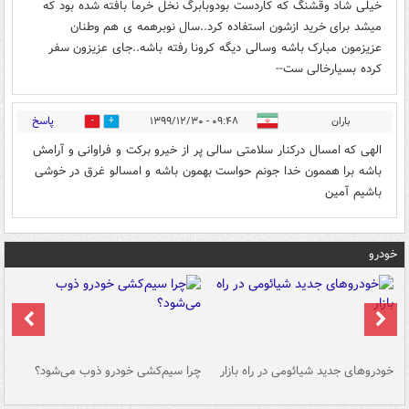
خیلی شاد وقشنگ که کاردست بودوبابرگ نخل خرما بافته شده بود که
میشد برای خرید ازشون استفاده کرد..سال نوبرهمه ی هم وطنان
عزیزمون مبارک باشه وسالی دیگه کرونا رفته باشه..جای عزیزون سفر
کرده بسیارخالی ست--
پاسخ
باران
۰۹:۴۸ - ۱۳۹۹/۱۲/۳۰
0
0
الهی که امسال درکنار سلامتی سالی پر از خیرو برکت و فراوانی و آرامش
باشه برا هممون خدا جونم حواست بهمون باشه و امسالو غرق در خوشی
باشیم آمین
خودرو
خودروهای جدید شیائومی در راه بازار
چرا سیم‌کشی خودرو ذوب می‌شود؟
شو