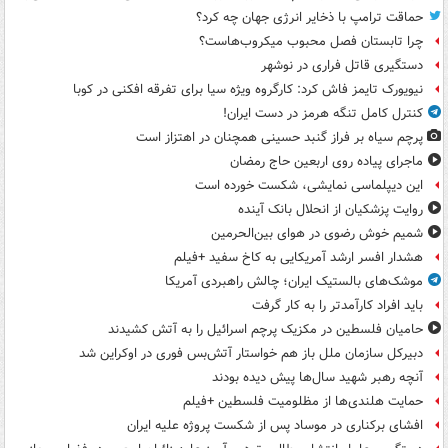
حماقت ترامپ با ذخایر انرژی جهان چه کرد؟
چرا تابستان فصل محبوب میکروب‌هاست؟
دستگیری قاتل فراری در نوشهر
نیویورک تایمز فاش کرد: کارگروه ویژه سیا برای تفرقه افکنی در کوبا
کنترل کامل تنگه هرمز در دست ایران!
پرچم سیاه بر فراز گنبد حسینی همچنان در اهتزاز است
ماجرای پیاده روی اربعین حاج رمضان
این دیپلماسی نمایشی، شکست خورده است
روایت پزشکیان از انحلال بانک آینده
شمیم خوش رضوی در هوای بین‌الحرمین
هشدار افسر ارشد آمریکایی به کاخ سفید +فیلم
موشک‌های بالستیک ایران؛ چالش راهبردی آمریکا
باید افراد کارآمدتر را به کار گرفت
حامیان فلسطین در مکزیک پرچم اسرائیل را به آتش کشیدند
دبیرکل سازمان ملل باز هم خواستار آتش‌بس فوری در اوکراین شد
آنچه رهبر شهید سال‌ها پیش دیده بودند
حمایت هلندی‌ها از مظلومیت فلسطین +فیلم
افشای برکناری در موساد پس از شکست پروژه علیه ایران