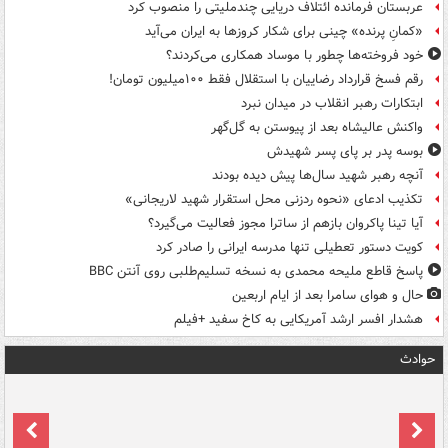
عربستان فرمانده ائتلاف دریایی چندملیتی را منصوب کرد
«کمانِ پرنده» چینی برای شکار کروزها به ایران می‌آید
خود فروخته‌ها چطور با موساد همکاری می‌کردند؟
رقم فسخ قرارداد رضاییان با استقلال فقط ۱۰۰میلیون تومان!
ابتکارات رهبر انقلاب در میدان نبرد
واکنش عالیشاه بعد از پیوستن به گل‌گهر
بوسه‌ پدر بر پای پسر شهیدش
آنچه رهبر شهید سال‌ها پیش دیده بودند
تکذیب ادعای «نحوه ردزنی محل استقرار شهید لاریجانی»
آیا تینا پاکروان بازهم از ساترا مجوز فعالیت می‌گیرد؟
کویت دستور تعطیلی تنها مدرسه ایرانی را صادر کرد
پاسخ قاطع ملیحه محمدی به نسخه تسلیم‌طلبی روی آنتن BBC
حال و هوای سامرا بعد از ایام اربعین
هشدار افسر ارشد آمریکایی به کاخ سفید +فیلم
حوادث