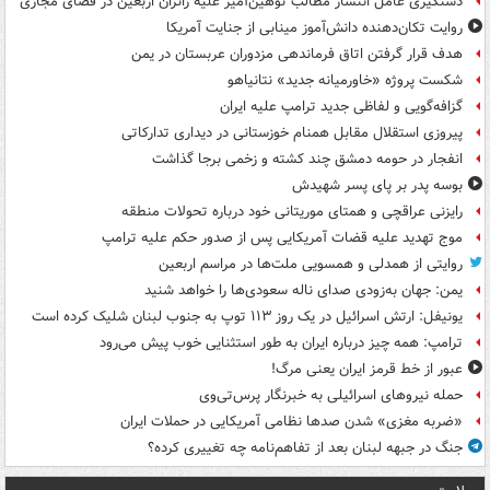
دستگیری عامل انتشار مطالب توهین‌آمیز علیه زائران اربعین در فضای مجازی
روایت تکان‌دهنده دانش‌آموز مینابی از جنایت آمریکا
هدف قرار گرفتن اتاق‌ فرماندهی مزدوران عربستان در یمن
شکست پروژه «خاورمیانه جدید» نتانیاهو
گزافه‌گویی و لفاظی جدید ترامپ علیه ایران
پیروزی استقلال مقابل همنام خوزستانی در دیداری تدارکاتی
انفجار در حومه دمشق چند کشته و زخمی برجا گذاشت
بوسه‌ پدر بر پای پسر شهیدش
رایزنی عراقچی و همتای موریتانی خود درباره تحولات منطقه
موج تهدید علیه قضات آمریکایی پس از صدور حکم علیه ترامپ
روایتی از همدلی و همسویی ملت‌ها در مراسم اربعین
یمن: جهان به‌زودی صدای ناله سعودی‌ها را خواهد شنید
یونیفل: ارتش اسرائیل در یک روز ۱۱۳ توپ به جنوب لبنان شلیک کرده است
ترامپ: همه چیز درباره ایران به طور استثنایی خوب پیش می‌رود
عبور از خط قرمز ایران یعنی مرگ!
حمله نیروهای اسرائیلی به خبرنگار پرس‌تی‌وی
«ضربه مغزی» شدن صدها نظامی آمریکایی در حملات ایران
جنگ در جبهه لبنان بعد از تفاهم‌نامه چه تغییری کرده؟