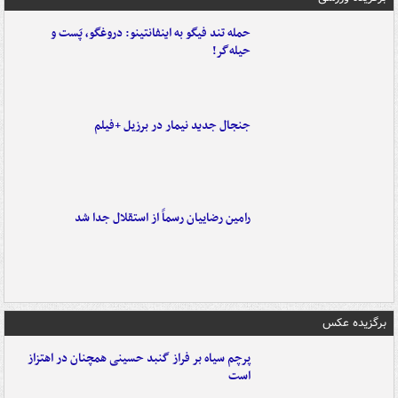
حمله تند فیگو به اینفانتینو: دروغگو، پَست‌ و
حیله‌گر!
جنجال جدید نیمار در برزیل +فیلم
رامین رضاییان رسماً از استقلال جدا شد
برگزیده عکس
پرچم سیاه بر فراز گنبد حسینی همچنان در اهتزاز
است