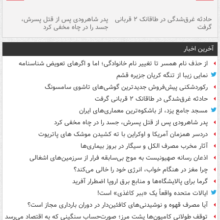
شته
حادثه غرق‌شدگی در طاقانک ۲ قربانی
پدر شاهرودی پس از قتل پسرش،
دس
گرفت
جسد را در چاه مخفی کرد
آخرین اخبار
از حذف نام همسر تا تغییر نام خانوادگی؛ اما و اگرهای تعویض شناسنامه
نمایی زیبا از تنگه کریان جزیره قشم
رکوردشکنی پیش‌فروش جدیدترین گوشی‌های تاشوی سامسونگ
حادثه غرق‌شدگی در طاقانک ۲ قربانی گرفت
مسجد جامع یزد، از باشکوه‌ترین معماری‌های ایران
پدر شاهرودی پس از قتل پسرش، جسد را در چاه مخفی کرد
دردسر همزمان آمریکا و اوکراین با ته کشیدن موشک های پاتریوت
آثار مخرب مصرف الکل و سیگار در بروز بیماری‌ها
اذعان رسانه صهیونیست به موج بی‌سابقه فرار از سرزمین‌های اشغالی
چرا مغز در هنگام خواب، انرژی خود را خالی می‌کند؟
گرما برای پالایشگاه‌ها و منابع برق اروپا اضطرار آفرید
ایالات متحده واقعاً یک «ببر کاغذی» است!
آیا مصرف قهوه و نوشیدنی‌های کافئین‌دار در دوران بارداری مجاز است؟
توقف طولانی کامیون‌ها پشت مرز؛ صورت‌حساب سنگینی که به اقتصاد می‌رسد