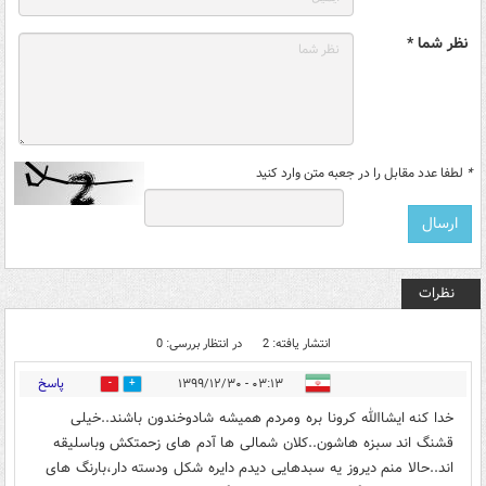
نظر شما *
*
لطفا عدد مقابل را در جعبه متن وارد کنید
نظرات
انتشار یافته: 2
در انتظار بررسی: 0
پاسخ
۰۳:۱۳ - ۱۳۹۹/۱۲/۳۰
0
0
خدا کنه ایشاالله کرونا بره ومردم همیشه شادوخندون باشند..خیلی
قشنگ اند سبزه هاشون..کلان شمالی ها آدم های زحمتکش وباسلیقه
اند..حالا منم دیروز یه سبدهایی دیدم دایره شکل ودسته دار،بارنگ های