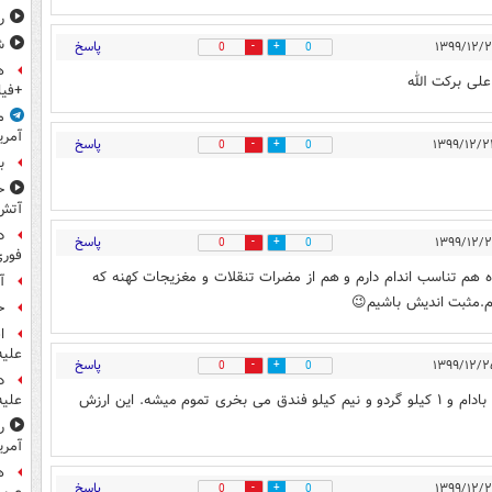
ر
ش
پاسخ
0
0
ه
علی برکت الله
+فیل
م
آمری
پاسخ
0
0
ب
ح
آتش
د
پاسخ
0
0
فوری
ه هم تناسب اندام دارم و هم از مضرات تنقلات و مغزیجات کهنه که
آ
م.مثبت اندیش باشیم😉
ح
ا
علیه
پاسخ
0
0
د
الان با یک میلیون تومان نه ریال! فقط ۱ کیلو پسته و ۱ کیلو بادام و ۱ کیلو گردو و نیم کیلو فندق می بخری تموم میشه. این ارزش
علیه
ر
آمری
ه
پاسخ
0
0