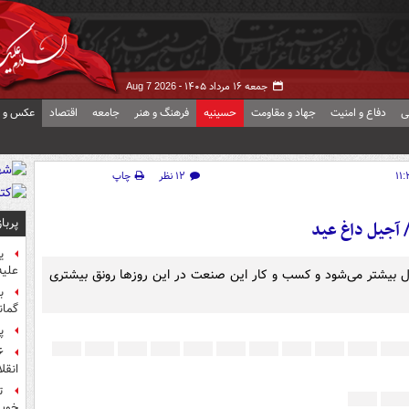
جمعه ۱۶ مرداد ۱۴۰۵ -
Aug 7 2026
ی
دفاع و امنیت
جهاد و مقاومت
حسینیه
فرهنگ و هنر
جامعه
اقتصاد
عکس و ف
۱۲ نظر
چاپ
پربا
آجیل داغ عید
ی
علیه
سال بیشتر می‌شود و کسب و کار این صنعت در این روزها رونق بیشتری
ب
گمان
پ
انقل
ت
خوب