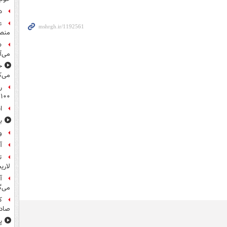
د
ع
منص
«
می‌آ
خ
می‌ک
ر
۱۰۰میلیون تومان!
ا
ب
و
آ
ت
لاری
آ
می‌گ
ک
صادر
پ