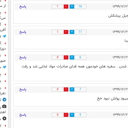
ا
از س
پاسخ
1
16
چ
اجیل پیشکش
می‌ک
گ
آفری
پاسخ
1
11
ا
دا
آ
دورا
ت
پاسخ
0
6
صورت
ش شدن . سفره های خودمون همه فدای صادرات مواد غذایی شد و رفت
ح
چ
د
ن
پاسخ
0
7
تفرق
میبود پولش نبود خخ
ک
پ
اهتز
پاسخ
0
5
م
ا