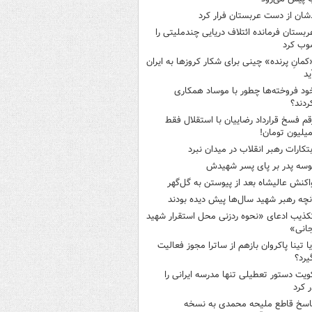
شان از دست عربستان فرار کرد
ربستان فرمانده ائتلاف دریایی چندملیتی را
وب کرد
کمانِ پرنده» چینی برای شکار کروزها به ایران
ید
ود فروخته‌ها چطور با موساد همکاری
ردند؟
قم فسخ قرارداد رضاییان با استقلال فقط
بتکارات رهبر انقلاب در میدان نبرد
وسه‌ پدر بر پای پسر شهیدش
اکنش عالیشاه بعد از پیوستن به گل‌گهر
نچه رهبر شهید سال‌ها پیش دیده بودند
کذیب ادعای «نحوه ردزنی محل استقرار شهید
جانی»
یا تینا پاکروان بازهم از ساترا مجوز فعالیت
یرد؟
ویت دستور تعطیلی تنها مدرسه ایرانی را
 کرد
اسخ قاطع ملیحه محمدی به نسخه