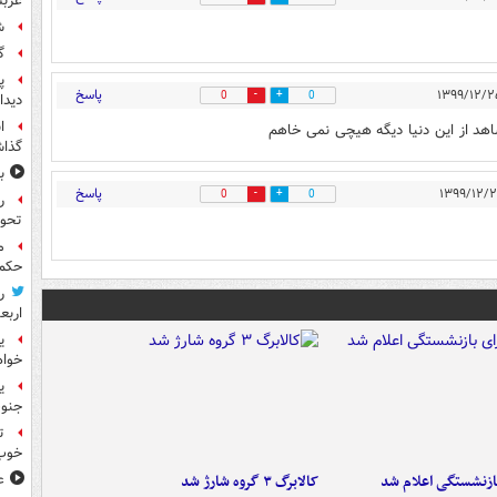
عربس
ش
گ
پ
پاسخ
0
0
دیدا
ا
د از این دنیا دیگه هیچی نمی خاهم
گذا
ب
پاسخ
0
0
ر
تحو
م
حکم 
ر
اربع
ی
خواه
جنوب
ت
خوب
ازنشستگی اعلام شد
کالابرگ ۳ گروه شارژ شد
ع