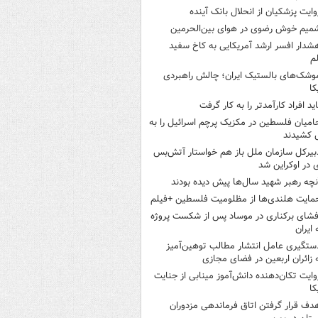
وایت پزشکیان از انحلال بانک آینده
میم خوش رضوی در هوای بین‌الحرمین
شدار افسر ارشد آمریکایی به کاخ سفید
م
وشک‌های بالستیک ایران؛ چالش راهبردی
کا
اید افراد کارآمدتر را به کار گرفت
امیان فلسطین در مکزیک پرچم اسرائیل را به
 کشیدند
بیرکل سازمان ملل باز هم خواستار آتش‌بس
 در اوکراین شد
نچه رهبر شهید سال‌ها پیش دیده بودند
مایت هلندی‌ها از مظلومیت فلسطین +فیلم
فشای برکناری در موساد پس از شکست پروژه
 ایران
ستگیری عامل انتشار مطالب توهین‌آمیز
 زائران اربعین در فضای مجازی
وایت تکان‌دهنده دانش‌آموز مینابی از جنایت
کا
دف قرار گرفتن اتاق‌ فرماندهی مزدوران