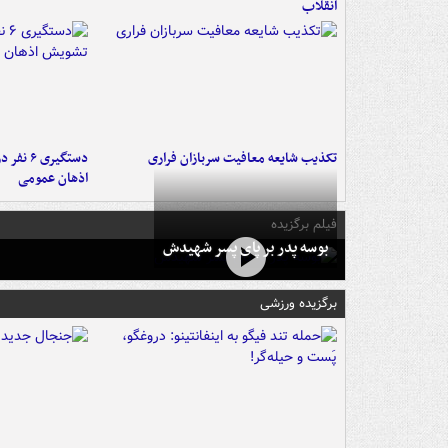
انقلاب
تکذیب شایعه معافیت سربازان فراری
دستگیری 
اذهان عمومی
فیلم برگزیده
بوسه‌ پدر بر پای پسر شهیدش
برگزیده ورزشی