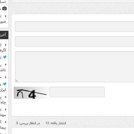
تسلی
ح
ت
صورت
آخری
ا
اگره
ن
ر
تاش
ح
م
ایران
پ
چاه 
د
موش
آ
انتشار یافته: 12
در انتظار بررسی: 3
بیما