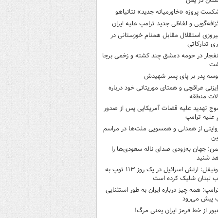
تان در یمن
کست پروژه «خاورمیانه جدید» نتانیاهو
زافه‌گویی و لفاظی جدید ترامپ علیه ایران
یروزی استقلال مقابل همنام خوزستانی در
ری تدارکاتی
نفجار در حومه دمشق چند کشته و زخمی برجا
شت
وسه‌ پدر بر پای پسر شهیدش
ایزنی عراقچی و همتای موریتانی خود درباره
لات منطقه
وج تهدید علیه قضات آمریکایی پس از صدور
علیه ترامپ
وایتی از همدلی و همسویی ملت‌ها در مراسم
ین
من: جهان به‌زودی صدای ناله سعودی‌ها را
د شنید
یونیفل: ارتش اسرائیل در یک روز ۱۱۳ توپ به
 لبنان شلیک کرده است
رامپ: همه چیز درباره ایران به طور استثنایی
 پیش می‌رود
بور از خط قرمز ایران یعنی مرگ!