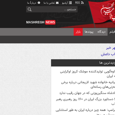
RSS
آرشیو
تماس با ما
دربارهٔ ما
MASHREGH
NEWS
یلم
دیدگاه
پیوندها
بازار
زدیدترین ها
اوه‌گویی تولیدکننده موشک کروز اوکراینی
 ایران
یانیه خانواده شهید لاریجانی درباره برخی
ه‌زنی‌های رسانه‌ای
ادشاه سنگین‌وزنی که در جهان رقیب ندارد
۶ دستاورد بزرگ ایران در ۱۶۰ روز رهبری رهبر
اب
رامپ: همه چیز درباره ایران به طور استثنایی
 پیش می‌رود