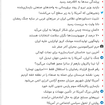
پرشدگی سدها به ۵۸درصد رسید
بازدید وزیر نیرو از روند برق‌رسانی به واحدهای صنعتی بازسازی‌شده
زنجیرهایی که آمریکا را به زیر سطح آب می‌کشند!
تثبیت دستاوردهای نظامی ایران در مرزهای غربی در سایه جنگ رمضان
دانا وایت به بن‌بست رسید
«کمانِ پرنده» چینی برای شکار کروزها به ایران می‌آید
۷۰ درصد از صهیونیست‌ها نگران سلامت انتخابات هستند
یاوه‌گویی تولیدکننده موشک کروز اوکراینی علیه ایران
حرم امیرالمومنین محیای آخر صفر شد
آخرین نبرد «داستان اسباب‌بازی» برای نجات کودکی
جنگ با ایران، آمریکا را به دشمن جهان تبدیل کرد
آیا تینا پاکروان بازهم از ساترا مجوز فعالیت می‌گیرد؟
رقم فسخ قرارداد رضاییان با استقلال فقط ۱۰۰میلیون تومان!
یمن: نقشه عربستان برای حمله به صنعاء را در نطفه خفه کردیم
آمریکا اوایل شهریور میزبان مجمع آژانس انرژی اتمی می‌شود
بازسازی پالایشگاه سوم پارس جنوبی کلید خورد
چالش بزرگ آمریکا در تأمین مهمات و موشک
نیروهای مسلح عراق به حال آماده‌باش درآمدند
روایتی از تحول سیاسی اجتماعی در آمریکا!