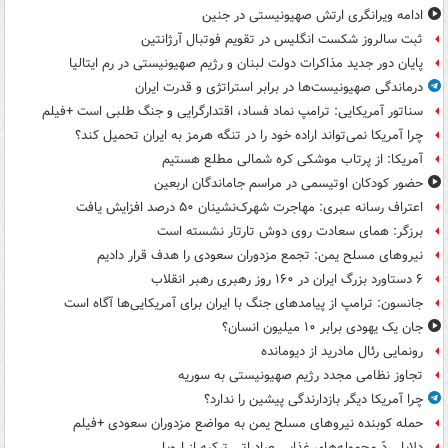
ادامه ویرانگری ارتش صهیونیستی در جنین
ثبت سالروز شکست انگلیس در تقویم فوتبال آرژانتین
پایان دور جدید مذاکرات دولت لبنان و رژیم صهیونیستی در رم ایتالیا
درماندگی صهیونیست‌ها در برابر استراتژی و قدرت ایران
سناتور آمریکایی: ترامپ نماد فساد، اقتدارگرایی و جنگ طلبی است +فیلم
چرا آمریکا نمی‌تواند اراده خود را در تنگه هرمز به ایران تحمیل کند؟
آمریکا: از پرتاب موشکی کره شمالی مطلع هستیم
حضور کودکان اوتیسمی در مراسم جاماندگان اربعین
اعتراف رسانه عبری: مهاجرت شهرک‌نشینان ۵۰ درصد افزایش یافت
برزگر: همای سعادت روی دوش تارتار نشسته است
نیروهای مسلح یمن: تجمع مزدوران سعودی را هدف قرار دادیم
۶ دستاورد بزرگ ایران در ۱۶۰ روز رهبری رهبر انقلاب
جانسون: ترامپ از پیامدهای جنگ با ایران برای آمریکایی‌ها آگاه است
جان یک یهودی برابر ۱۰ میلیون انسان؟
رونمایی رئال مادرید از دیومانده
تجاوز نظامی مجدد رژیم صهیونیستی به سوریه
چرا آمریکا دیگر بازدارندگی پیشین را ندارد؟
حمله کوبنده نیروهای مسلح یمن به مواضع مزدوران سعودی +فیلم
دلایل ردّ محموله‌های غذایی صادراتی ترکیه از اروپا