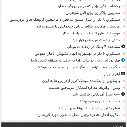
پادشاه سنگین‌وزنی که در جهان رقیب ندارد
سناریوی بلاگر زن برای قتل شوهرش
دستگیری ۸ نفر از اشرار مسلح شاخص و مرتبطین گروهک های تروریستی
عربستان فرمانده ائتلاف دریایی چندملیتی را منصوب کرد
موج بارش‌های تابستانه در راه ۱۱ استان
دشان از دست عربستان فرار کرد
مشاهده ۴ پلنگ در ارتفاعات میناب
دستگیری ۶ نفر در بهشهر به اتهام تشویش اذهان عمومی
قرار بود ایران به زانو درآید، اما به ابرقدرت منطقه تبدیل شد!
درگیری لفظی ترامپ و هگزث بر سر کمبود ذخایر موشکی
آهوی ایرانی
یاوه‌گویی تولیدکننده موشک کروز اوکراینی علیه ایران
ونس: ایرانی‌ها مذاکره‌کنندگان سرسختی هستند
۸۰۰ سازۀ آمریکایی خاکستر شد
دردسر جدید برای سرخپوشان
ماهواره ایرانی که از سد ابرها عبور می‌کند
تکذیب ادعای «نحوه ردزنی محل استقرار شهید لاریجانی»
حوادث