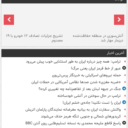
تصادف مرگبار در محور اهواز–شوش ۲
آتش‌سوزی در منطقه حفاظت‌شده
تشریح جزئیات تصادف ۱۲ خودرو با ۱۹
پا
دیزمار مهار شد
مصدوم
آخرین اخبار
ترامپ: همه چیز درباره ایران به طور استثنایی خوب پیش می‌رود
عبور از خط قرمز ایران یعنی مرگ!
حمله نیروهای اسرائیلی به خبرنگار پرس‌تی‌وی
«ضربه مغزی» شدن صدها نظامی آمریکایی در حملات ایران
جنگ در جبهه لبنان بعد از تفاهم‌نامه چه تغییری کرده؟
ترامپ در حال سوختن در آتشی خودساخته
ایران را تست نکنید! جاده‌ی خشم ایران!
واکنش سفارت ایران به بیانیه مغرضانه نمایندگان پارلمان اتریش
کریدورهای شمالی و جنوبی تنگه هرمز حذف می‌شوند
پاسخ قاطع ملیحه محمدی به نسخه تسلیم‌طلبی روی آنتن BBC