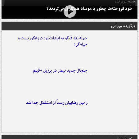
فیلم برگزیده
خود فروخته‌ها چطور با موساد همکاری می‌کردند؟
برگزیده ورزشی
حمله تند فیگو به اینفانتینو: دروغگو، پَست‌ و
حیله‌گر!
جنجال جدید نیمار در برزیل +فیلم
رامین رضاییان رسماً از استقلال جدا شد