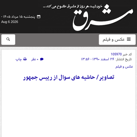
پنجشنبه ۱۵ مرداد ۱۴۰۵ -
Aug 6 2026
عکس و فیلم
کد خبر
105970
تاریخ انتشار:
۲۴ اسفند ۱۳۹۰ - ۱۳:۵۶
۰ نظر
چاپ
عکس و فیلم
تصاویر/ حاشیه های سوال از رییس جمهور