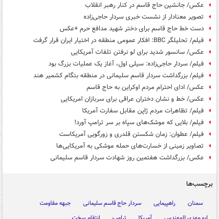
عکس/ جانشین حاج قاسم در کنار رهبر انقلاب
تصویر معنادار از نشست خبری سردار حاجی‌زاده
دست خط حاج قاسم برای دختر شهید مدافع حرم +عکس
فیلم/ تحلیلگر BBC: افکار عمومی منطقه در اختیار ایران قرار گرفت
عکس/ سانسور شدید برای لو نرفتن تلفات آمریکایی
فیلم/ سردار حاجی‌زاده: سیلی اول، آغاز یک عملیات بزرگ بود
فیلم/ بزرگداشت سردار قاسم سلیمانی در منطقه بتگام کشمیر هند
عکس/ ادای احترام مردم اوکراین به حاج قاسم
عکس/ خط و نشان دختران عراقی برای سربازان امریکایی
فیلم/ تظاهرات مردم ژاپن مقابل سفارت آمریکا
فیلم/ بلایی که موشک‌های سپاه بر سر ترامپ آورد!
فیلم/ عطوان: زمان شکستن قلدری و زورگویی آمریکاست
تصاویر زمینی از خسارت‌های حمله موشکی به آمریکایی‌ها
عکس/ بزرگداشت هفتمین روز شهادت سردار قاسم سلیمانی
برچسب‌ها
سمنان
راهپیمایی
سردار حاج قاسم سلیمانی
جبهه مقاومت
ابو مهدی المهندس
آمریکا
ترامپ
انتقام سخت