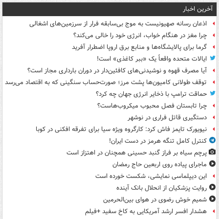
آخرین اخبار
اذعان رسانه صهیونیست به موج بی‌سابقه فرار از سرزمین‌های اشغالی
چرا مغز در هنگام خواب، انرژی خود را خالی می‌کند؟
گرما برای پالایشگاه‌ها و منابع برق اروپا اضطرار آفرید
ایالات متحده واقعاً یک «ببر کاغذی» است!
آیا مصرف قهوه و نوشیدنی‌های کافئین‌دار در دوران بارداری مجاز است؟
توقف طولانی کامیون‌ها پشت مرز؛ صورت‌حساب سنگینی که به اقتصاد می‌رسد
حماقت ترامپ با ذخایر انرژی جهان چه کرد؟
چرا تابستان فصل محبوب میکروب‌هاست؟
دستگیری قاتل فراری در نوشهر
نیویورک تایمز فاش کرد: کارگروه ویژه سیا برای تفرقه افکنی در کوبا
کنترل کامل تنگه هرمز در دست ایران!
پرچم سیاه بر فراز گنبد حسینی همچنان در اهتزاز است
ماجرای پیاده روی اربعین حاج رمضان
این دیپلماسی نمایشی، شکست خورده است
روایت پزشکیان از انحلال بانک آینده
شمیم خوش رضوی در هوای بین‌الحرمین
هشدار افسر ارشد آمریکایی به کاخ سفید +فیلم