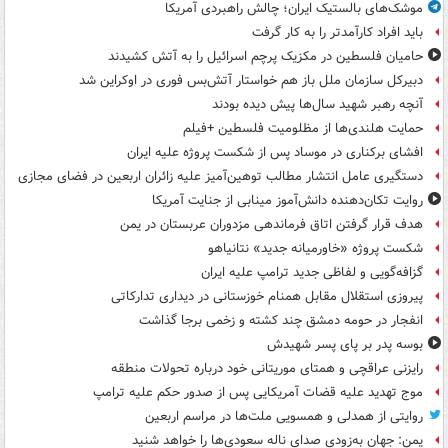
موشک‌های بالستیک ایران؛ چالش راهبردی آمریکا
باید افراد کارآمدتر را به کار گرفت
حامیان فلسطین در مکزیک پرچم اسرائیل را به آتش کشیدند
دبیرکل سازمان ملل باز هم خواستار آتش‌بس فوری در اوکراین شد
آنچه رهبر شهید سال‌ها پیش دیده بودند
حمایت هلندی‌ها از مظلومیت فلسطین +فیلم
افشای برکناری در موساد پس از شکست پروژه علیه ایران
دستگیری عامل انتشار مطالب توهین‌آمیز علیه زائران اربعین در فضای مجازی
روایت تکان‌دهنده دانش‌آموز مینابی از جنایت آمریکا
هدف قرار گرفتن اتاق‌ فرماندهی مزدوران عربستان در یمن
شکست پروژه «خاورمیانه جدید» نتانیاهو
گزافه‌گویی و لفاظی جدید ترامپ علیه ایران
پیروزی استقلال مقابل همنام خوزستانی در دیداری تدارکاتی
انفجار در حومه دمشق چند کشته و زخمی برجا گذاشت
بوسه‌ پدر بر پای پسر شهیدش
رایزنی عراقچی و همتای موریتانی خود درباره تحولات منطقه
موج تهدید علیه قضات آمریکایی پس از صدور حکم علیه ترامپ
روایتی از همدلی و همسویی ملت‌ها در مراسم اربعین
یمن: جهان به‌زودی صدای ناله سعودی‌ها را خواهد شنید